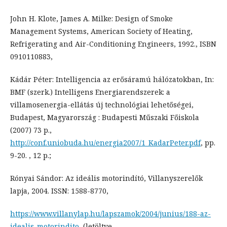
John H. Klote, James A. Milke: Design of Smoke
Management Systems, American Society of Heating,
Refrigerating and Air-Conditioning Engineers, 1992., ISBN
0910110883,
Kádár Péter: Intelligencia az erősáramú hálózatokban, In:
BMF (szerk.) Intelligens Energiarendszerek: a
villamosenergia-ellátás új technológiai lehetőségei,
Budapest, Magyarország : Budapesti Műszaki Főiskola
(2007) 73 p.,
http://conf.uniobuda.hu/energia2007/1_KadarPeter.pdf
, pp.
9-20. , 12 p.;
Rónyai Sándor: Az ideális motorindító, Villanyszerelők
lapja, 2004. ISSN: 1588-8770,
https://www.villanylap.hu/lapszamok/2004/junius/188-az-
idealis-motorindito
, (letöltve