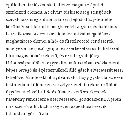
épületben tartózkodókat, illetve magát az épület
szerkezeti elemeit. Az elvárt tűzbiztonság szintjének
szavatolása még a dinamikusan fejlődő tűz jelentette
körülmények között is megköveteli a gyors és hatékony
beavatkozást. Az ezt szavatoló technikai megoldások
meghatározó elemei a hő- és füstelvezető rendszerek,
amelyek a mérgező gyújtó- és szerkezetkárosító hatással
bíró magas hőmérsékletű, és ezzel egyidejűleg
láthatóságot időben egyre dinamikusabban csökkenteni
képes levegő és égéstermékből álló gázok elvezetését teszi
lehetővé. Mindezekből nyilvánvaló, hogy gyakorta az ezen
tekintetben különösen veszélyeztetett terekben különös
figyelemmel kell a hő- és füstelvezető szerkezetek
hatékony rendszerbe szervezéséről gondoskodni. A jelen
írás szerzői a tűzbiztonság ezen aspektusát veszik
írásukban górcső alá.