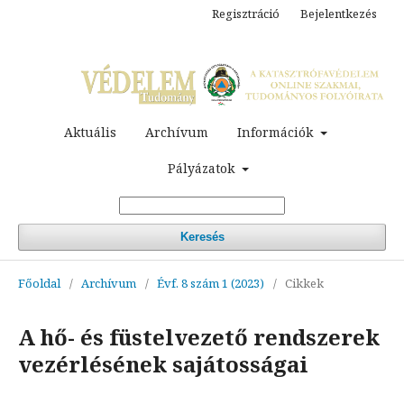
Regisztráció
Bejelentkezés
Aktuális
Archívum
Információk
Pályázatok
Keresés
Főoldal
/
Archívum
/
Évf. 8 szám 1 (2023)
/
Cikkek
A hő- és füstelvezető rendszerek
vezérlésének sajátosságai