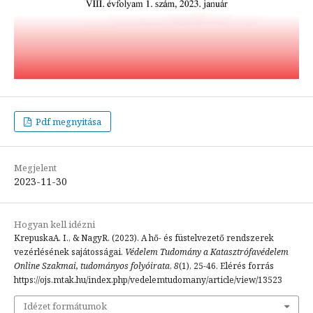
Pdf megnyitása
Megjelent
2023-11-30
Hogyan kell idézni
KrepuskaA. I., & NagyR. (2023). A hő- és füstelvezető rendszerek
vezérlésének sajátosságai.
Védelem Tudomány a Katasztrófavédelem
Online Szakmai, tudományos folyóirata
,
8
(1), 25-46. Elérés forrás
https://ojs.mtak.hu/index.php/vedelemtudomany/article/view/13523
Idézet formátumok