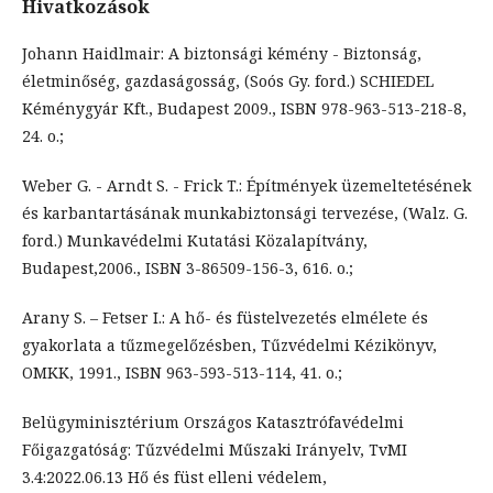
Hivatkozások
Johann Haidlmair: A biztonsági kémény - Biztonság,
életminőség, gazdaságosság, (Soós Gy. ford.) SCHIEDEL
Kéménygyár Kft., Budapest 2009., ISBN 978-963-513-218-8,
24. o.;
Weber G. - Arndt S. - Frick T.: Építmények üzemeltetésének
és karbantartásának munkabiztonsági tervezése, (Walz. G.
ford.) Munkavédelmi Kutatási Közalapítvány,
Budapest,2006., ISBN 3-86509-156-3, 616. o.;
Arany S. – Fetser I.: A hő- és füstelvezetés elmélete és
gyakorlata a tűzmegelőzésben, Tűzvédelmi Kézikönyv,
OMKK, 1991., ISBN 963-593-513-114, 41. o.;
Belügyminisztérium Országos Katasztrófavédelmi
Főigazgatóság: Tűzvédelmi Műszaki Irányelv, TvMI
3.4:2022.06.13 Hő és füst elleni védelem,