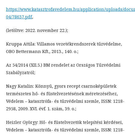
https://www.katasztrofavedelem.hu/application/uploads/docu
04/78637.pdf
,
(letöltve: 2022. november 22.);
Kruppa Attila: Villamos vezetékrendszerek tűzvédelme,
OBO Bettermann Kft., 2013., 140. o.;
Az 54/2014 (XII.5.) BM rendelet az Országos Tűzvédelmi
Szabályzatról;
Nagy Katalin: Könnyű, gyors recept csarnoképületek
természetes hő- és füstelvezetésének méretezéséhez,
Védelem – katasztrófa- és tűzvédelmi szemle, ISSN: 1218-
2958, 2009. XVI. évf. 1. szám, 39. o.;
Heizler György: Hő- és füstelvezetõk telepítési kérdései,
Védelem – katasztrófa- és tűzvédelmi szemle, ISSN: 1218-