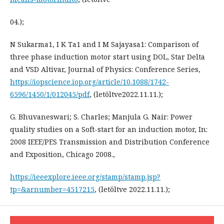
04.);
N Sukarma1, I K Ta1 and I M Sajayasa1: Comparison of
three phase induction motor start using DOL, Star Delta
and VSD Altivar, Journal of Physics: Conference Series,
https://iopscience.iop.org/article/10.1088/1742-
6596/1450/1/012045/pdf
, (letöltve2022.11.11.);
G. Bhuvaneswari; S. Charles; Manjula G. Nair: Power
quality studies on a Soft-start for an induction motor, In:
2008 IEEE/PES Transmission and Distribution Conference
and Exposition, Chicago 2008.,
https://ieeexplore.ieee.org/stamp/stamp.jsp?
tp=&arnumber=4517215
, (letöltve 2022.11.11.);