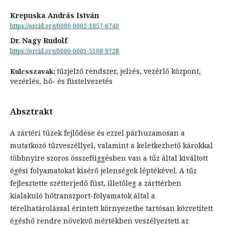
Krepuska András István
https://orcid.org/0000-0002-1857-6740
Dr. Nagy Rudolf
https://orcid.org/0000-0001-5108-9728
tűzjelző rendszer, jelzés, vezérlő központ,
Kulcsszavak:
vezérlés, hő- és füstelvezetés
Absztrakt
A zártéri tüzek fejlődése és ezzel párhuzamosan a
mutatkozó tűzveszéllyel, valamint a keletkezhető károkkal
többnyire szoros összefüggésben van a tűz által kiváltott
égési folyamatokat kísérő jelenségek léptékével. A tűz
fejlesztette szétterjedő füst, illetőleg a zárttérben
kialakuló hőtranszport-folyamatok által a
térelhatárolással érintett környezetbe tartósan közvetített
égéshő rendre növekvő mértékben veszélyezteti az