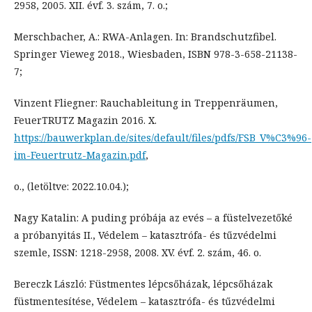
2958, 2005. XII. évf. 3. szám, 7. o.;
Merschbacher, A.: RWA-Anlagen. In: Brandschutzfibel.
Springer Vieweg 2018., Wiesbaden, ISBN 978-3-658-21138-
7;
Vinzent Fliegner: Rauchableitung in Treppenräumen,
FeuerTRUTZ Magazin 2016. X.
https://bauwerkplan.de/sites/default/files/pdfs/FSB_V%C3%96-
im-Feuertrutz-Magazin.pdf
,
o., (letöltve: 2022.10.04.);
Nagy Katalin: A puding próbája az evés – a füstelvezetőké
a próbanyitás II., Védelem – katasztrófa- és tűzvédelmi
szemle, ISSN: 1218-2958, 2008. XV. évf. 2. szám, 46. o.
Bereczk László: Füstmentes lépcsőházak, lépcsőházak
füstmentesítése, Védelem – katasztrófa- és tűzvédelmi