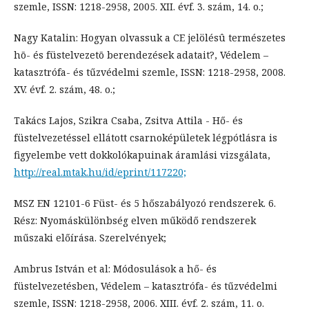
szemle, ISSN: 1218-2958, 2005. XII. évf. 3. szám, 14. o.;
Nagy Katalin: Hogyan olvassuk a CE jelölésû természetes
hõ- és füstelvezetõ berendezések adatait?, Védelem –
katasztrófa- és tűzvédelmi szemle, ISSN: 1218-2958, 2008.
XV. évf. 2. szám, 48. o.;
Takács Lajos, Szikra Csaba, Zsitva Attila - Hő- és
füstelvezetéssel ellátott csarnoképületek légpótlásra is
figyelembe vett dokkolókapuinak áramlási vizsgálata,
http://real.mtak.hu/id/eprint/117220;
MSZ EN 12101-6 Füst- és 5 hőszabályozó rendszerek. 6.
Rész: Nyomáskülönbség elven működő rendszerek
műszaki előírása. Szerelvények;
Ambrus István et al: Módosulások a hő- és
füstelvezetésben, Védelem – katasztrófa- és tűzvédelmi
szemle, ISSN: 1218-2958, 2006. XIII. évf. 2. szám, 11. o.