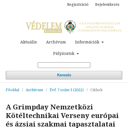
Regisztráció
Bejelentkezés
Aktuális
Archívum
Információk
Pályázatok
Keresés
Főoldal
/
Archívum
/
Évf. 7 szám 3 (2022)
/
Cikkek
A Grimpday Nemzetközi
Kötéltechnikai Verseny európai
és ázsiai szakmai tapasztalatai