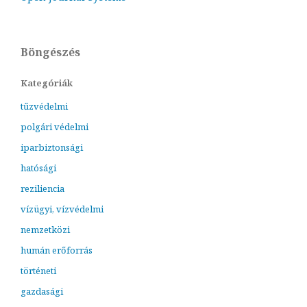
Böngészés
Kategóriák
tűzvédelmi
polgári védelmi
iparbiztonsági
hatósági
reziliencia
vízügyi, vízvédelmi
nemzetközi
humán erőforrás
történeti
gazdasági