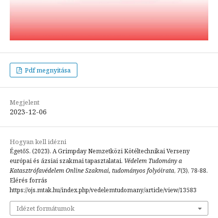
Pdf megnyitása
Megjelent
2023-12-06
Hogyan kell idézni
ÉgetőS. (2023). A Grimpday Nemzetközi Kötéltechnikai Verseny
európai és ázsiai szakmai tapasztalatai.
Védelem Tudomány a
Katasztrófavédelem Online Szakmai, tudományos folyóirata
,
7
(3), 78-88.
Elérés forrás
https://ojs.mtak.hu/index.php/vedelemtudomany/article/view/13583
Idézet formátumok