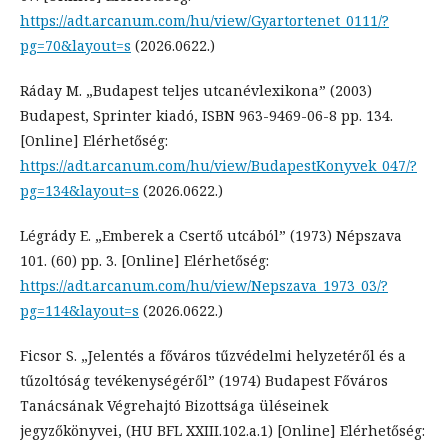
https://adt.arcanum.com/hu/view/Gyartortenet_0111/?
pg=70&layout=s
(2026.0622.)
Ráday M. „Budapest teljes utcanévlexikona” (2003)
Budapest, Sprinter kiadó, ISBN 963-9469-06-8 pp. 134.
[Online] Elérhetőség:
https://adt.arcanum.com/hu/view/BudapestKonyvek_047/?
pg=134&layout=s
(2026.0622.)
Légrády E. „Emberek a Csertő utcából” (1973) Népszava
101. (60) pp. 3. [Online] Elérhetőség:
https://adt.arcanum.com/hu/view/Nepszava_1973_03/?
pg=114&layout=s
(2026.0622.)
Ficsor S. „Jelentés a főváros tűzvédelmi helyzetéről és a
tűzoltóság tevékenységéről” (1974) Budapest Főváros
Tanácsának Végrehajtó Bizottsága üléseinek
jegyzőkönyvei, (HU BFL XXIII.102.a.1) [Online] Elérhetőség: