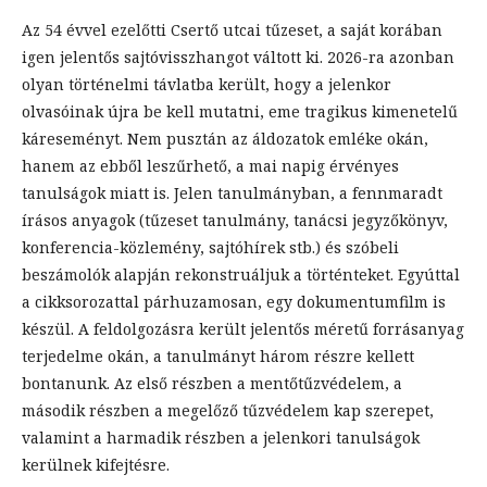
Az 54 évvel ezelőtti Csertő utcai tűzeset, a saját korában
igen jelentős sajtóvisszhangot váltott ki. 2026-ra azonban
olyan történelmi távlatba került, hogy a jelenkor
olvasóinak újra be kell mutatni, eme tragikus kimenetelű
káreseményt. Nem pusztán az áldozatok emléke okán,
hanem az ebből leszűrhető, a mai napig érvényes
tanulságok miatt is. Jelen tanulmányban, a fennmaradt
írásos anyagok (tűzeset tanulmány, tanácsi jegyzőkönyv,
konferencia-közlemény, sajtóhírek stb.) és szóbeli
beszámolók alapján rekonstruáljuk a történteket. Egyúttal
a cikksorozattal párhuzamosan, egy dokumentumfilm is
készül. A feldolgozásra került jelentős méretű forrásanyag
terjedelme okán, a tanulmányt három részre kellett
bontanunk. Az első részben a mentőtűzvédelem, a
második részben a megelőző tűzvédelem kap szerepet,
valamint a harmadik részben a jelenkori tanulságok
kerülnek kifejtésre.