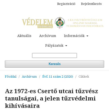
Regisztráció
Bejelentkezés
Aktuális
Archívum
Információk
Pályázatok
Keresés
Főoldal
/
Archívum
/
Évf. 11 szám 2 (2026)
/
Cikkek
Az 1972-es Csertő utcai tűzvész
tanulságai, a jelen tűzvédelmi
kihívásaira