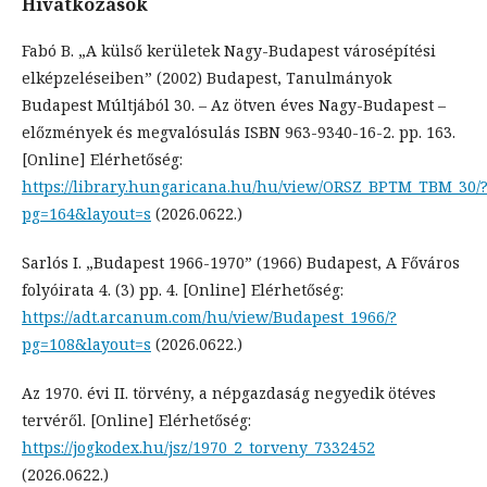
Hivatkozások
Fabó B. „A külső kerületek Nagy-Budapest városépítési
elképzeléseiben” (2002) Budapest, Tanulmányok
Budapest Múltjából 30. – Az ötven éves Nagy-Budapest –
előzmények és megvalósulás ISBN 963-9340-16-2. pp. 163.
[Online] Elérhetőség:
https://library.hungaricana.hu/hu/view/ORSZ_BPTM_TBM_30/
pg=164&layout=s
(2026.0622.)
Sarlós I. „Budapest 1966-1970” (1966) Budapest, A Főváros
folyóirata 4. (3) pp. 4. [Online] Elérhetőség:
https://adt.arcanum.com/hu/view/Budapest_1966/?
pg=108&layout=s
(2026.0622.)
Az 1970. évi II. törvény, a népgazdaság negyedik ötéves
tervéről. [Online] Elérhetőség:
https://jogkodex.hu/jsz/1970_2_torveny_7332452
(2026.0622.)