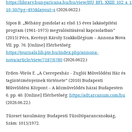
https://library.hungaricana.hu/hu/view/HU_BFL_XXIII_102_a_1
10-30/?pg=495&layout=s
(2026.0622.)
Sípos B. „Néhány gondolat az első 15 éves lakásépítési
program (1961–1975) megvalósításával kapcsolatban”
(2015) Pécs, Kerényi Károly Szakkollégium – Annona Nova
VII. pp. 76. [Online] Elérhetőség:
https://journals.lib.pte.hu/index.php/annona-
nova/article/view/7187/6780
(2026.0622.)
Erden-Vörös E. „A Cserepesház - Zuglói Művelődési Ház és
tagintézményeinek története” (2010) Budapesti
Művelődési Központ – A közművelődés házai Budapesten
6. pp. 40. [Online] Elérhetőség:
https://adt.arcanum.com/hu
(2026.06.22.)
Tűzeset tanulmány. Budapesti Tűzoltóparancsnokság,
Szám: 1015/1972.