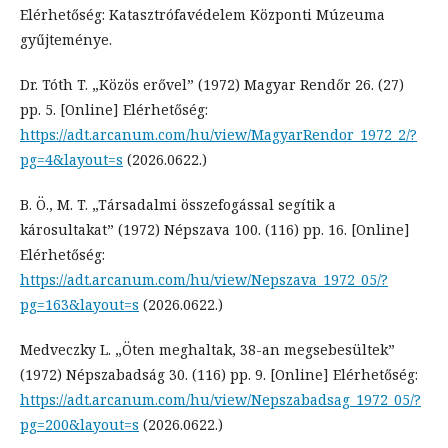
Elérhetőség: Katasztrófavédelem Központi Múzeuma
gyűjteménye.
Dr. Tóth T. „Közös erővel” (1972) Magyar Rendőr 26. (27)
pp. 5. [Online] Elérhetőség:
https://adt.arcanum.com/hu/view/MagyarRendor_1972_2/?
pg=4&layout=s
(2026.0622.)
B. Ö., M. T. „Társadalmi összefogással segítik a
károsultakat” (1972) Népszava 100. (116) pp. 16. [Online]
Elérhetőség:
https://adt.arcanum.com/hu/view/Nepszava_1972_05/?
pg=163&layout=s
(2026.0622.)
Medveczky L. „Öten meghaltak, 38-an megsebesültek”
(1972) Népszabadság 30. (116) pp. 9. [Online] Elérhetőség:
https://adt.arcanum.com/hu/view/Nepszabadsag_1972_05/?
pg=200&layout=s
(2026.0622.)