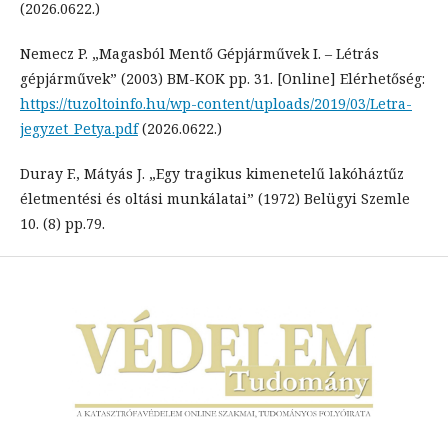
(2026.0622.)
Nemecz P. „Magasból Mentő Gépjárművek I. – Létrás
gépjárművek” (2003) BM-KOK pp. 31. [Online] Elérhetőség:
https://tuzoltoinfo.hu/wp-content/uploads/2019/03/Letra-
jegyzet_Petya.pdf
(2026.0622.)
Duray F., Mátyás J. „Egy tragikus kimenetelű lakóháztűz
életmentési és oltási munkálatai” (1972) Belügyi Szemle
10. (8) pp.79.