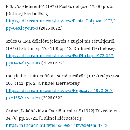
P. S. „Az életmentő” (1972) Postás dolgozó 17. (8) pp. 5.
[Online] Elérhetőség:
https://adt.arcanum.com/hu/view/PostasDolgozo_1972/?
pg=64&layout=s
(2026.0622.)
Szűcs G. „Ma délelőtti jelentés a zuglói tűz sérültjeiről”
(1972) Esti Hírlap 17. (116) pp. 12. [Online] Elérhetőség:
https://adt.arcanum.com/hu/view/EstiHirlap_1972_05/?
pg=149&layout=s
(2026.0622.)
Hargitai P. „Három fiú a Csertő utcából” (1972) Népszava
100. (142) pp. 2. [Online] Elérhetőség:
https://adt.arcanum.com/hu/view/Nepszava_1972_06/?
pg=165&layout=s
(2026.0622.)
Gádor „Lakóháztűz a Csertő utcában” (1972) Tűzvédelem
34. (6) pp. 20-21. [Online] Elérhetőség:
https://mandadb.hu/tetel/560989/Tuzvedelem_1972