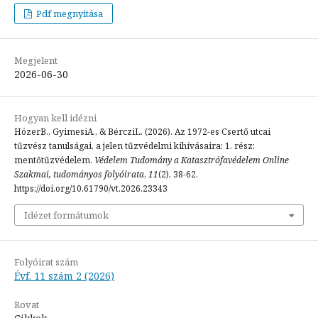
Pdf megnyitása
Megjelent
2026-06-30
Hogyan kell idézni
HózerB., GyimesiA., & BércziL. (2026). Az 1972-es Csertő utcai
tűzvész tanulságai, a jelen tűzvédelmi kihívásaira: 1. rész:
mentőtűzvédelem.
Védelem Tudomány a Katasztrófavédelem Online
Szakmai, tudományos folyóirata
,
11
(2), 38-62.
https://doi.org/10.61790/vt.2026.23343
Idézet formátumok
Folyóirat szám
Évf. 11 szám 2 (2026)
Rovat