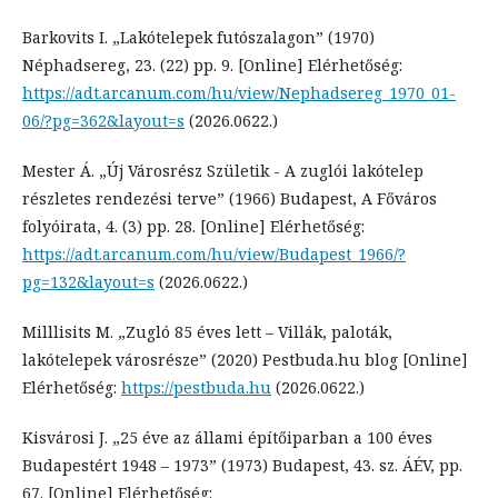
Barkovits I. „Lakótelepek futószalagon” (1970)
Néphadsereg, 23. (22) pp. 9. [Online] Elérhetőség:
https://adt.arcanum.com/hu/view/Nephadsereg_1970_01-
06/?pg=362&layout=s
(2026.0622.)
Mester Á. „Új Városrész Születik - A zuglói lakótelep
részletes rendezési terve” (1966) Budapest, A Főváros
folyóirata, 4. (3) pp. 28. [Online] Elérhetőség:
https://adt.arcanum.com/hu/view/Budapest_1966/?
pg=132&layout=s
(2026.0622.)
Milllisits M. „Zugló 85 éves lett – Villák, paloták,
lakótelepek városrésze” (2020) Pestbuda.hu blog [Online]
Elérhetőség:
https://pestbuda.hu
(2026.0622.)
Kisvárosi J. „25 éve az állami építőiparban a 100 éves
Budapestért 1948 – 1973” (1973) Budapest, 43. sz. ÁÉV, pp.
67. [Online] Elérhetőség: