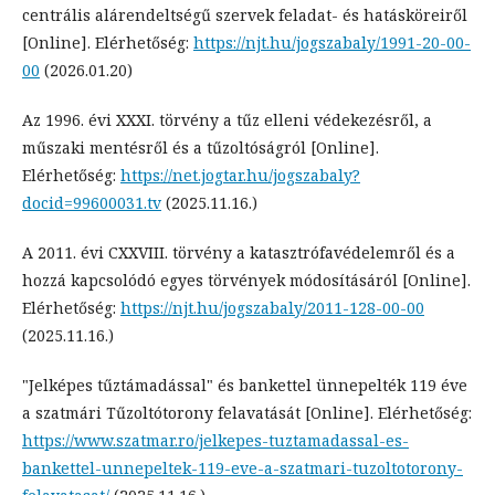
centrális alárendeltségű szervek feladat- és hatásköreiről
[Online]. Elérhetőség:
https://njt.hu/jogszabaly/1991-20-00-
00
(2026.01.20)
Az 1996. évi XXXI. törvény a tűz elleni védekezésről, a
műszaki mentésről és a tűzoltóságról [Online].
Elérhetőség:
https://net.jogtar.hu/jogszabaly?
docid=99600031.tv
(2025.11.16.)
A 2011. évi CXXVIII. törvény a katasztrófavédelemről és a
hozzá kapcsolódó egyes törvények módosításáról [Online].
Elérhetőség:
https://njt.hu/jogszabaly/2011-128-00-00
(2025.11.16.)
"Jelképes tűztámadással" és bankettel ünnepelték 119 éve
a szatmári Tűzoltótorony felavatását [Online]. Elérhetőség:
https://www.szatmar.ro/jelkepes-tuztamadassal-es-
bankettel-unnepeltek-119-eve-a-szatmari-tuzoltotorony-