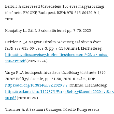
Berki I. A szervezett tűzvédelem 150 éves magyarországi
története. BM OKF, Budapest. ISBN: 978-615-80429-9-4,
2020
Komjáthy L., Gál L. Szakmatörténet pp. 7-70. 2025
Heizler Z. „A Magyar Tűzoltó Szövetség százötven éve”
ISBN 978-615-00-5969-3, pp. 7-11 [Online]. Elérhetőség:
https://tuzoltoszovetseg.hu/letoltes/document/423-az-mtsz-
150-eve.pdf
(2026.03.24.)
Varga F. „A budapesti hivatásos tűzoltóság története 1870–
2020” Belügyi Szemle, pp. 31-50, 2020. 8. szám, DOI:
https://doi.org/10.38146/BSZ.2020.8.2
[Online]. Elérhetőség:
https://real.mtak.hu/112737/1/VargaBelugyiSzemle2020.evi8.s
50.pdf
(2026.01.24.)
Thurner A. A Szatmári Országos Tűzoltó Kongresszus