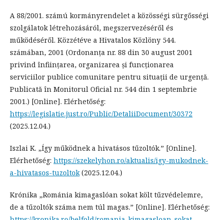
A 88/2001. számú kormányrendelet a közösségi sürgősségi
szolgálatok létrehozásáról, megszervezéséről és
működéséről. Közzétéve a Hivatalos Közlöny 544.
számában, 2001 (Ordonanța nr. 88 din 30 august 2001
privind înființarea, organizarea și funcționarea
serviciilor publice comunitare pentru situații de urgență.
Publicată în Monitorul Oficial nr. 544 din 1 septembrie
2001.) [Online]. Elérhetőség:
https://legislatie.just.ro/Public/DetaliiDocument/30372
(2025.12.04.)
Iszlai K. „Így működnek a hivatásos tűzoltók.” [Online].
Elérhetőség:
https://szekelyhon.ro/aktualis/igy-mukodnek-
a-hivatasos-tuzoltok
(2025.12.04.)
Krónika „Románia kimagaslóan sokat költ tűzvédelemre,
de a tűzoltók száma nem túl magas.” [Online]. Elérhetőség:
https://kronika.ro/belfold/romania-kimagasloan-sokat-