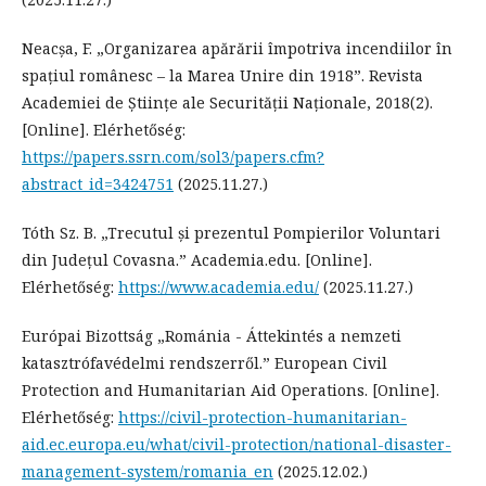
Neacșa, F. „Organizarea apărării împotriva incendiilor în
spațiul românesc – la Marea Unire din 1918”. Revista
Academiei de Științe ale Securității Naționale, 2018(2).
[Online]. Elérhetőség:
https://papers.ssrn.com/sol3/papers.cfm?
abstract_id=3424751
(2025.11.27.)
Tóth Sz. B. „Trecutul și prezentul Pompierilor Voluntari
din Județul Covasna.” Academia.edu. [Online].
Elérhetőség:
https://www.academia.edu/
(2025.11.27.)
Európai Bizottság „Románia - Áttekintés a nemzeti
katasztrófavédelmi rendszerről.” European Civil
Protection and Humanitarian Aid Operations. [Online].
Elérhetőség:
https://civil-protection-humanitarian-
aid.ec.europa.eu/what/civil-protection/national-disaster-
management-system/romania_en
(2025.12.02.)