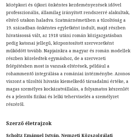
középkori és újkori önkéntes kezdeményezések idővel
professzionális, államilag irányított rendszerré alakultak,
eltérő utakon haladva. Szatmárnémetiben a tűzoltóság a
19. században önkéntes egyletként indult, majd részben
hivatásossá vált, az 1918 utáni román közigazgatásban
pedig katonai jellegű, központosított szervezetként
működött tovább. Napjainkra a magyar és román modellek
részben közeledtek egymáshoz, de a szervezeti
felépítésben most is vannak eltérések, például a
rohammentő integrálása a romániai intézménybe. Azonos
viszont a tűzoltói hivatás kiemelkedő társadalmi értéke, a
magas személyes kockázatvállalás, a folyamatos készenlét
és a jelentős fizikai és lelki teherviselés a személyzet
részéről.
Szerző életrajzok
Scholtz Emánuel István,
Nemzeti Közszolgálati