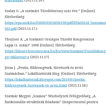
felavatasat/
(2025.11.16.)
Szalay O. „A szatmári Tűzoltótorony száz éve.” [Online].
Elérhetőség:
https://epa.oszk.hu/03000/03018/00190/pdf/EPA03018_honisme
033.pdf
(2025.11.17.)
Thurner A. „A Szatmári Országos Tűzoltó Kongresszus
Lapja (1. szám)” 1908 [Online]. Elérhetőség:
https://library.hungaricana.hu/hu/view/SzatmariTuzoltoKong
pg=0&layout=s
(2025.11.17)
Józsa J. „Pestis, földrengések, tűzvészek és árvíz
Szatmárban.” Lokálhistóriák blog. [Online]. Elérhetőség:
https://lokalhistoriak.blogspot.com/2019/05/pestis-
foldrengesek-tuzveszek-es-arviz.html
(2025.11.18.)
Szatmár Megyei „Szamos” Vészhelyzeti Felügyelőség „A
funkcionális struktúrák feladatai” (Inspectoratul pentru