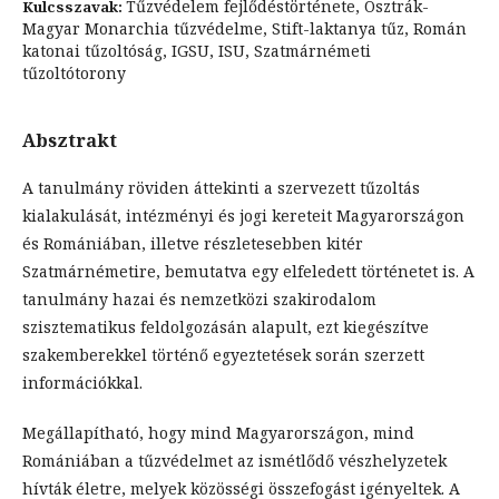
Tűzvédelem fejlődéstörténete, Osztrák-
Kulcsszavak:
Magyar Monarchia tűzvédelme, Stift-laktanya tűz, Román
katonai tűzoltóság, IGSU, ISU, Szatmárnémeti
tűzoltótorony
Absztrakt
A tanulmány röviden áttekinti a szervezett tűzoltás
kialakulását, intézményi és jogi kereteit Magyarországon
és Romániában, illetve részletesebben kitér
Szatmárnémetire, bemutatva egy elfeledett történetet is. A
tanulmány hazai és nemzetközi szakirodalom
szisztematikus feldolgozásán alapult, ezt kiegészítve
szakemberekkel történő egyeztetések során szerzett
információkkal.
Megállapítható, hogy mind Magyarországon, mind
Romániában a tűzvédelmet az ismétlődő vészhelyzetek
hívták életre, melyek közösségi összefogást igényeltek. A