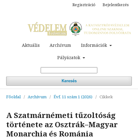
Regisztráció
Bejelentkezés
Aktuális
Archívum
Információk
Pályázatok
Keresés
Főoldal
/
Archívum
/
Évf. 11 szám 1 (2026)
/
Cikkek
A Szatmárnémeti tűzoltóság
története az Osztrák–Magyar
Monarchia és Románia