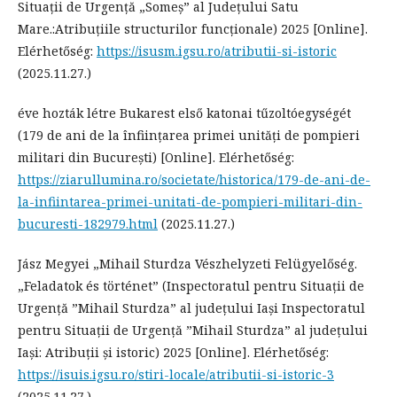
Situații de Urgență „Someș” al Județului Satu
Mare.:Atribuțiile structurilor funcționale) 2025 [Online].
Elérhetőség:
https://isusm.igsu.ro/atributii-si-istoric
(2025.11.27.)
éve hozták létre Bukarest első katonai tűzoltóegységét
(179 de ani de la înființarea primei unități de pompieri
militari din București) [Online]. Elérhetőség:
https://ziarullumina.ro/societate/historica/179-de-ani-de-
la-infiintarea-primei-unitati-de-pompieri-militari-din-
bucuresti-182979.html
(2025.11.27.)
Jász Megyei „Mihail Sturdza Vészhelyzeti Felügyelőség.
„Feladatok és történet” (Inspectoratul pentru Situații de
Urgență ”Mihail Sturdza” al județului Iași Inspectoratul
pentru Situații de Urgență ”Mihail Sturdza” al județului
Iași: Atribuții și istoric) 2025 [Online]. Elérhetőség:
https://isuis.igsu.ro/stiri-locale/atributii-si-istoric-3
(2025.11.27.)