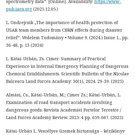
spectrometry data”. [Online]. Availability:
https://www-
pub.iaea.org
(2025.12.05.)
L. Ondrejcsik „The importance of health protection of
USAR team members from CBRN effects during disaster
relief”. Védelem Tudomány • Volume 9. (2024.) Issue 1., pp.
36-48, p. 13 (2024)
L. Kátai-Urbán, Zs. Cimer: Summary of Practical
Experience in Internal Emergency Planning of Dangerous
Chemical Establishments. Scientific Bulletin of the Nicolae
Balcescu Land Forces Academy: 30(1), 2024. 29-39. (2025)
Almási, Cs., Kátai-Urbán, M.; Cimer Zs.; Kátai-Urbán, L.
Examination of road transport accidents involving
dangerous goods. Revista Academiei Fortelor Terestre /
Land Forces Academy Review. 2025: 4 pp. 659-667. (2025)
Kátai-Urbán L. Veszélyes üzemek biztonsága – kézikönyv