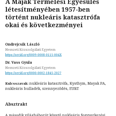
A Majak Termelési Egyesülés
létesítményében 1957-ben
történt nukleáris katasztrófa
okai és következményei
Ondrejcsik László
Nemzeti Közszolgálati Egyetem
https://orcid.org/0009-0008-0115-004X
Dr. Vass Gyula
Nemzeti Közszolgálati Egyetem
https://orcid.org/0000-0002-1845-2027
nukleáris katasztrófa, Kysthym, Mayak PA,
Kulcsszavak:
nukleáris hulladék, szennyeződés, EURT
Absztrakt
A második világháborút követő nukleáris fegyverkezési