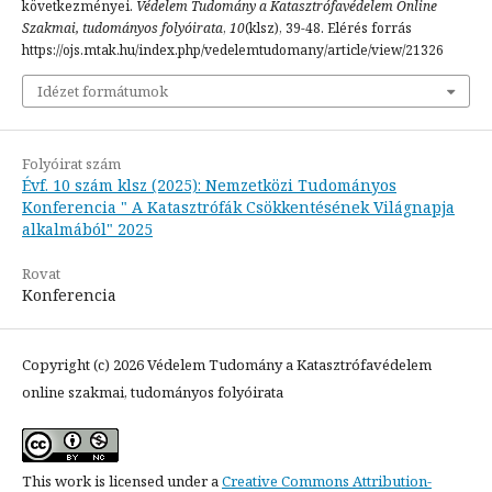
következményei.
Védelem Tudomány a Katasztrófavédelem Online
Szakmai, tudományos folyóirata
,
10
(klsz), 39-48. Elérés forrás
https://ojs.mtak.hu/index.php/vedelemtudomany/article/view/21326
Idézet formátumok
Folyóirat szám
Évf. 10 szám klsz (2025): Nemzetközi Tudományos
Konferencia " A Katasztrófák Csökkentésének Világnapja
alkalmából" 2025
Rovat
Konferencia
Copyright (c) 2026 Védelem Tudomány a Katasztrófavédelem
online szakmai, tudományos folyóirata
This work is licensed under a
Creative Commons Attribution-