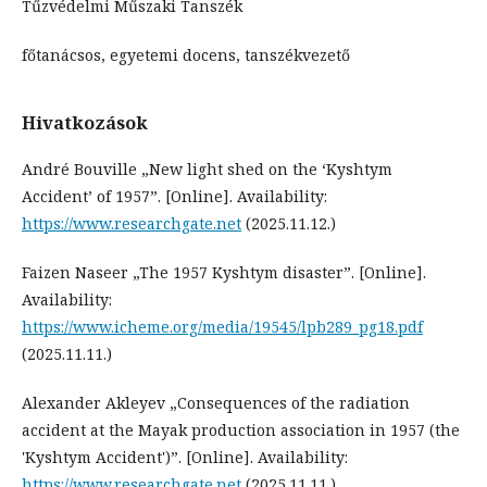
Tűzvédelmi Műszaki Tanszék
főtanácsos, egyetemi docens, tanszékvezető
Hivatkozások
André Bouville „New light shed on the ‘Kyshtym
Accident’ of 1957”. [Online]. Availability:
https://www.researchgate.net
(2025.11.12.)
Faizen Naseer „The 1957 Kyshtym disaster”. [Online].
Availability:
https://www.icheme.org/media/19545/lpb289_pg18.pdf
(2025.11.11.)
Alexander Akleyev „Consequences of the radiation
accident at the Mayak production association in 1957 (the
'Kyshtym Accident')”. [Online]. Availability:
https://www.researchgate.net
(2025.11.11.)