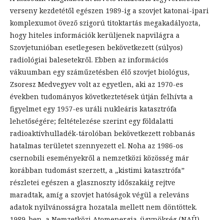
verseny kezdetétől egészen 1989-ig a szovjet katonai-ipari
komplexumot övező szigorú titoktartás megakadályozta,
hogy hiteles információk kerüljenek napvilágra a
Szovjetunióban esetlegesen bekövetkezett (súlyos)
radiológiai balesetekről. Ebben az információs
vákuumban egy száműzetésben élő szovjet biológus,
Zsoresz Medvegyev volt az egyetlen, aki az 1970-es
években tudományos következtetések útján felhívta a
figyelmet egy 1957-es uráli nukleáris katasztrófa
lehetőségére; feltételezése szerint egy földalatti
radioaktívhulladék-tárolóban bekövetkezett robbanás
hatalmas területet szennyezett el. Noha az 1986-os
csernobili eseményekről a nemzetközi közösség már
korábban tudomást szerzett, a „kistimi katasztrófa”
részletei egészen a glasznoszty időszakáig rejtve
maradtak, amíg a szovjet hatóságok végül a releváns
adatok nyilvánosságra hozatala mellett nem döntöttek.
1989-ben, a Nemzetközi Atomenergia-ügynökség (NAÜ)