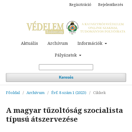
Regisztráció
Bejelentkezés
Aktuális
Archívum
Információk
Pályázatok
Keresés
Főoldal
/
Archívum
/
Évf. 8 szám 1 (2023)
/
Cikkek
A magyar tűzoltóság szocialista
típusú átszervezése