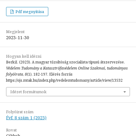
Pdf megnyitása
Megjelent
2023-11-30
Hogyan kell idézni
BerkiI. (2023). A magyar tűzoltóság szocialista típusú átszervezése.
Védelem Tudomány a Katasztrófavédelem Online Szakmai, tudományos
folyóirata
,
8
(1), 182-197. Elérés forrás
https://ojs.mtak.hu/index.php/vedelemtudomany/article/view/13532
Idézet formátumok
Folyóirat szám
Évf. 8 szám 1 (2023)
Rovat
Cikkek