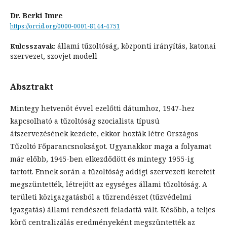
Dr. Berki Imre
https://orcid.org/0000-0001-8144-4751
állami tűzoltóság, központi irányítás, katonai
Kulcsszavak:
szervezet, szovjet modell
Absztrakt
Mintegy hetvenöt évvel ezelőtti dátumhoz, 1947-hez
kapcsolható a tűzoltóság szocialista típusú
átszervezésének kezdete, ekkor hozták létre Országos
Tűzoltó Főparancsnokságot. Ugyanakkor maga a folyamat
már előbb, 1945-ben elkezdődött és mintegy 1955-ig
tartott. Ennek során a tűzoltóság addigi szervezeti kereteit
megszüntették, létrejött az egységes állami tűzoltóság. A
területi közigazgatásból a tűzrendészet (tűzvédelmi
igazgatás) állami rendészeti feladattá vált. Később, a teljes
körű centralizálás eredményeként megszüntették az