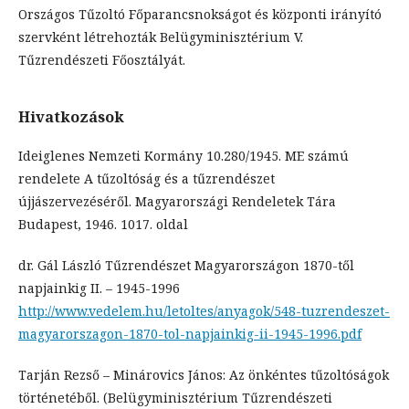
Országos Tűzoltó Főparancsnokságot és központi irányító
szervként létrehozták Belügyminisztérium V.
Tűzrendészeti Főosztályát.
Hivatkozások
Ideiglenes Nemzeti Kormány 10.280/1945. ME számú
rendelete A tűzoltóság és a tűzrendészet
újjászervezéséről. Magyarországi Rendeletek Tára
Budapest, 1946. 1017. oldal
dr. Gál László Tűzrendészet Magyarországon 1870-től
napjainkig II. – 1945-1996
http://www.vedelem.hu/letoltes/anyagok/548-tuzrendeszet-
magyarorszagon-1870-tol-napjainkig-ii-1945-1996.pdf
Tarján Rezső – Minárovics János: Az önkéntes tűzoltóságok
történetéből. (Belügyminisztérium Tűzrendészeti