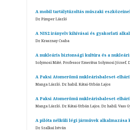
A mobil tartálytűzoltás műszaki eszközeine
Dr. Pimper László
A NIS2 irányelv kihívásai és gyakorlati alk
Dr. Krasznay Csaba
A nukleáris biztonsági kultúra és a nukleári
Solymosi Máté, Professor Emeritus Solymosi József, D
A Paksi Atomerőmű nukleárisbaleset-elhárí
Manga László, Dr. habil. Kátai-Urbán Lajos
A Paksi Atomerőmű nukleárisbaleset-elhárí
Manga László, Dr. Kátai-Urbán Lajos, Dr. habil. Vass G
A pilóta nélküli légi járművek alkalmazása
Dr. Szalkai István