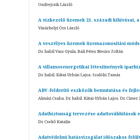
Ondrejcsik László
A vízkezelő üzemek 21. századi kihívásai, 
Vásárhelyi Örs László
A veszélyes üzemek üzemazonosítási móds
Dr. habil Vass Gyula, Bali Péter, Mesics Zoltán
A villamosenergetikai létesítmények iparb
Dr. habil. Kátai-Urbán Lajos, Szalóki Tamás
ABV-felderítő eszközök bemutatása és fejle
Almási Csaba, Dr. habil. Kátai-Urbán Lajos, Dr. Cimer 
Adatbiztonság tervezése adattovábbítások es
Dr. Csekő Katalin
Adatvédelmi hatásvizsgálat időszakos felülv