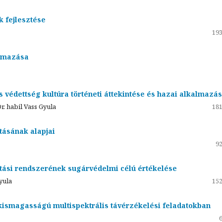
k fejlesztése
193
almazása
s védettség kultúra történeti áttekintése és hazai alkalmazás
r. habil Vass Gyula
181
tásának alapjai
92
tási rendszerének sugárvédelmi célú értékelése
yula
152
 kismagasságú multispektrális távérzékelési feladatokban