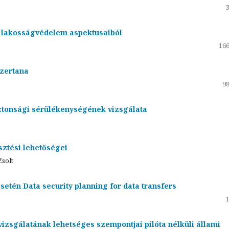
a lakosságvédelem aspektusaiból
166
zertana
98
iztonsági sérülékenységének vizsgálata
sztési lehetőségei
Zsolt
etén Data security planning for data transfers
izsgálatának lehetséges szempontjai pilóta nélküli állami