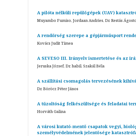
A pilóta nélküli repülőgépek (UAV) kataszt
Muyambo Fumiso, Jordaan Andries, Dr. Restás Ágost
A rendőrség szerepe a gépjárműsport rend
Kovács Judit Tímea
A SEVESO III. Irányelv ismertetése és az ir
Jeruska József, Dr. habil. Szakál Béla
A szállítási csomagolás tervezésének kihív
Dr. Böröcz Péter János
A tűzoltóság felkészültsége és feladatai t
Horváth Galina
A városi kutató-mentő csapatok vegyi, biológ
személyvédelmének jelentősége katasztróf