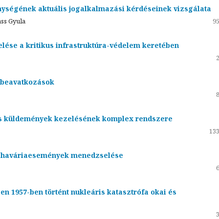
enységének aktuális jogalkalmazási kérdéseinek vizsgálata
ass Gyula
95
elése a kritikus infrastruktúra-védelem keretében
 beavatkozások
ús küldemények kezelésének komplex rendszere
133
ő haváriaesemények menedzselése
n 1957-ben történt nukleáris katasztrófa okai és