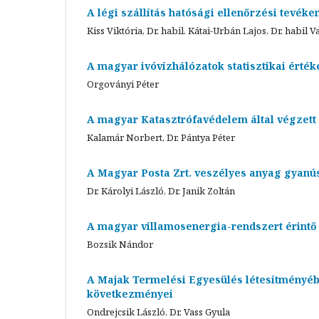
A légi szállítás hatósági ellenőrzési tevék
Kiss Viktória, Dr. habil. Kátai-Urbán Lajos, Dr. habil V
A magyar ivóvízhálózatok statisztikai érték
Orgoványi Péter
A magyar Katasztrófavédelem által végzett
Kalamár Norbert, Dr. Pántya Péter
A Magyar Posta Zrt. veszélyes anyag gyan
Dr. Károlyi László, Dr. Janik Zoltán
A magyar villamosenergia-rendszert érint
Bozsik Nándor
A Majak Termelési Egyesülés létesítményébe
következményei
Ondrejcsik László, Dr. Vass Gyula