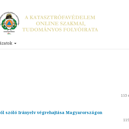
ázatok
153 
ről szóló Irányelv végrehajtása Magyarországon
119