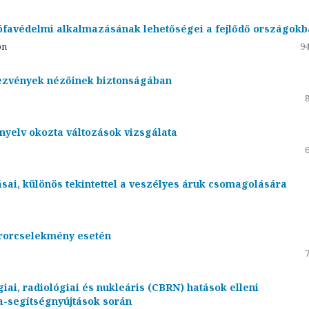
rófavédelmi alkalmazásának lehetőségei a fejlődő országok
on
94
ezvények nézőinek biztonságában
ányelv okozta változások vizsgálata
ásai, különös tekintettel a veszélyes áruk csomagolására
errorcselekmény esetén
iai, radiológiai és nukleáris (CBRN) hatások elleni
a-segítségnyújtások során