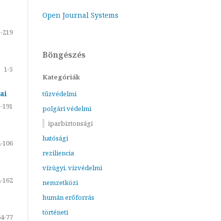
Open Journal Systems
-219
Böngészés
1-5
Kategóriák
ai
tűzvédelmi
-191
polgári védelmi
iparbiztonsági
hatósági
-106
reziliencia
vízügyi, vízvédelmi
-162
nemzetközi
humán erőforrás
történeti
64-77