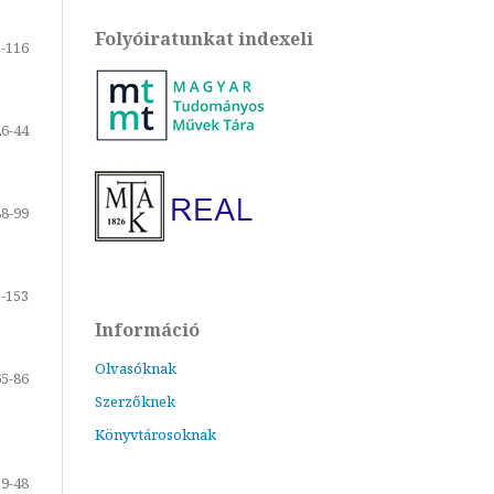
Folyóiratunkat indexeli
-116
26-44
88-99
-153
Információ
Olvasóknak
65-86
Szerzőknek
Könyvtárosoknak
39-48