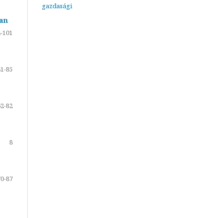
gazdasági
ban
-101
81-85
62-82
8
70-87