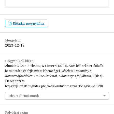
Előadás megnyitása
Megjelent
2023-12-19
Hogyan kell idézni
AlmásiC., Kátai-UrbánL., & CimerZ. (2023). ABV-felderítő eszközök
bemutatása és fejlesztési lehetőségei.
Védelem Tudomány a
Katasztrófavédelem Online Szakmai, tudományos folyóirata
,
8
(klsz).
Elérés forrás
https://ojs.mtak.hu/index.php/vedelemtudomany/article/view/13898
Idézet formátumok
Folyóirat szám