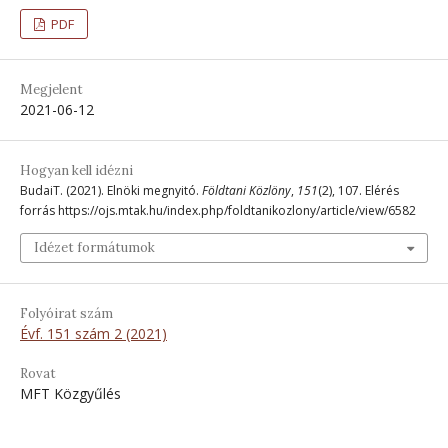
PDF
Megjelent
2021-06-12
Hogyan kell idézni
BudaiT. (2021). Elnöki megnyitó.
Földtani Közlöny
,
151
(2), 107. Elérés
forrás https://ojs.mtak.hu/index.php/foldtanikozlony/article/view/6582
Idézet formátumok
Folyóirat szám
Évf. 151 szám 2 (2021)
Rovat
MFT Közgyűlés