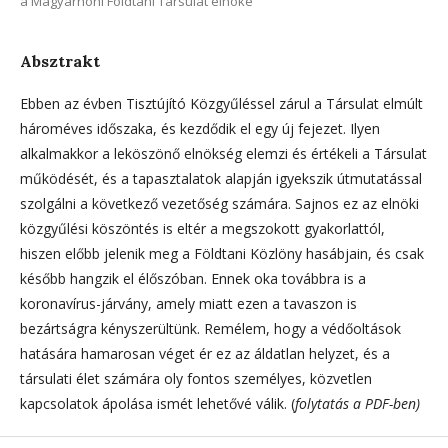
a Magyarhoni Földtani Társulat elnöke
Absztrakt
Ebben az évben Tisztújító Közgyűléssel zárul a Társulat elmúlt
hároméves időszaka, és kezdődik el egy új fejezet. Ilyen
alkalmakkor a leköszönő elnökség elemzi és értékeli a Társulat
működését, és a tapasztalatok alapján igyekszik útmutatással
szolgálni a következő vezetőség számára. Sajnos ez az elnöki
közgyűlési köszöntés is eltér a megszokott gyakorlattól,
hiszen előbb jelenik meg a Földtani Közlöny hasábjain, és csak
később hangzik el élőszóban. Ennek oka továbbra is a
koronavírus-járvány, amely miatt ezen a tavaszon is
bezártságra kényszerültünk. Remélem, hogy a védőoltások
hatására hamarosan véget ér ez az áldatlan helyzet, és a
társulati élet számára oly fontos személyes, közvetlen
kapcsolatok ápolása ismét lehetővé válik. (
folytatás a PDF-ben)