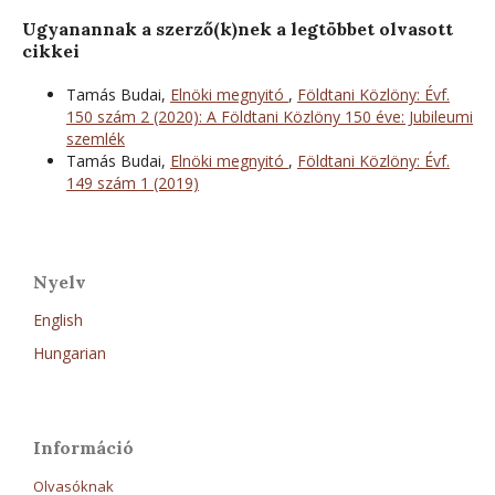
Ugyanannak a szerző(k)nek a legtöbbet olvasott
cikkei
Tamás Budai,
Elnöki megnyitó
,
Földtani Közlöny: Évf.
150 szám 2 (2020): A Földtani Közlöny 150 éve: Jubileumi
szemlék
Tamás Budai,
Elnöki megnyitó
,
Földtani Közlöny: Évf.
149 szám 1 (2019)
Nyelv
English
Hungarian
Információ
Olvasóknak