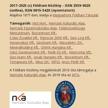
2017-2025 (c) Földtani Közlöny - ISSN 2559-902X
(online), ISSN 0015-542X (nyomtatott)
.
Alapítva 1871-ben, kiadja a
Magyarhoni Földtani Társulat
Támogatók:
Mol Nyrt.
,
Nemzeti Kulturális Alap
,
Nemzeti Együttműködési Alap
,
Földművelésügyi
Minisztérium
,
Biocentrum Kft.
,
Colas Északkő Kft
.
,
Elgoscar 2000 Kft
.
,
Geo-Log Kft.
,
Geoproduct Kft.
,
Geoteam Kft.
,
Mecsekérc Zrt.
,
Mineralholding Kft.
,
OMYA Hungária Kft.
,
O&G Development Kft
.
,
Perlit-92 Kft.
,
Intercomp Kft.
,
Geo-team Kft.
,
Josab Hungary Kft.
,
Biocentrum Kft.
,
Terrapeuta Kft.
,
Vikuv Zrt.
,
MFGI
,
Anzo Perlit Kft.
A Földtani Közlöny megjelenését 2016 óta támogatja a
Nemzeti Kulturális Alap
, és 2018 óta az
MTA
.