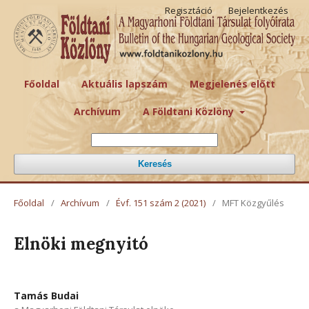
Regisztáció
Bejelentkezés
Főoldal
Aktuális lapszám
Megjelenés előtt
Archívum
A Földtani Közlöny
Keresés
Főoldal
/
Archívum
/
Évf. 151 szám 2 (2021)
/
MFT Közgyűlés
Elnöki megnyitó
Tamás Budai