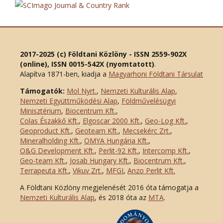
2017-2025 (c) Földtani Közlöny - ISSN 2559-902X
(online), ISSN 0015-542X (nyomtatott)
.
Alapítva 1871-ben, kiadja a
Magyarhoni Földtani Társulat
Támogatók:
Mol Nyrt.
,
Nemzeti Kulturális Alap
,
Nemzeti Együttműködési Alap
,
Földművelésügyi
Minisztérium
,
Biocentrum Kft.
,
Colas Északkő Kft
.
,
Elgoscar 2000 Kft
.
,
Geo-Log Kft.
,
Geoproduct Kft.
,
Geoteam Kft.
,
Mecsekérc Zrt.
,
Mineralholding Kft.
,
OMYA Hungária Kft.
,
O&G Development Kft
.
,
Perlit-92 Kft.
,
Intercomp Kft.
,
Geo-team Kft.
,
Josab Hungary Kft.
,
Biocentrum Kft.
,
Terrapeuta Kft.
,
Vikuv Zrt.
,
MFGI
,
Anzo Perlit Kft.
A Földtani Közlöny megjelenését 2016 óta támogatja a
Nemzeti Kulturális Alap
, és 2018 óta az
MTA
.