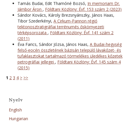
Tamás Budai, Edit Thamóné Bozsó,
In memoriam Dr.
Jámbor Áron
,
Földtani Közlöny: Évf. 153 szám 2 (2023)
Sándor Kovács, Károly Brezsnyánszky, János Haas,
Tibor Szederkényi,
A Cirkum-Pannon régió
tektonosztratigráfiai terrénumés őskörnyezeti
térképsorozata
,
Földtani Közlöny: Évf. 141 szám 2
(2011)
Éva Farics, Sándor Józsa, János Haas,
A Budai-hegység
felső-eocén összletének bázisán települő lávakőzet- és
tufaklasztokat tartalmazó törmelékes üledékes kőzetek
petrográfiai jellegei
,
Földtani Közlöny: Évf. 145 szám 4
(2015)
1
2
3
4
>
>>
Nyelv
English
Hungarian