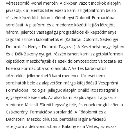
Vértessomlói-vonal mentén. A cikkben vázolt indokok alapján
javasoljuk a jelentős kiterjedésű karni szigetplatform belső
részén képződött dolomit Gémhegyi Dolomit Formációba
sorolását. A platform és a medence közötti lejtőn létrejött
három, jelentős vastagságú progradációs ék képződményei
tagozat szinten különíthetők el (Kádártai Dolomit, Sédvölgyi
Dolomit és Henyei Dolomit Tagozat). A Keszthelyi-hegységben
és a Déli-Bakony nyugati részén ismert karni szigetplatformon
képződött mészkőfajták és ezek dolomitosodott változatai az
Edericsi Formációba sorolandók. A Vértes karbonátos
kőzetekkel jellemezhető karni medence-fáciesei nem
sorolhatók bele az alapvetően márga kifejlődésű Veszprémi
Formációba, litológiai jellegük alapján önálló litosztratigráfiai
egységeket képeznek. Az alsó-karni Hajdúvágási Tagozat a
medence-fáciesű Füredi hegység felé, és ennek megfelelően a
Csákberényi Formációba sorolandó. A Fődolomit és a
Dachsteini Mészkő ciklusos, peritidális lagúna-fáciesű
rétegsora a déli vonulatban a Bakony és a Vértes, az északi