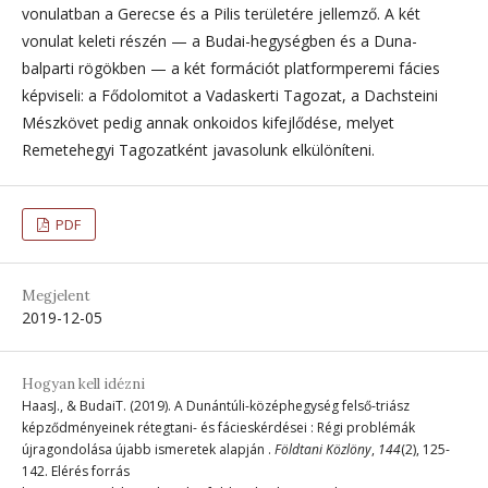
vonulatban a Gerecse és a Pilis területére jellemző. A két
vonulat keleti részén — a Budai-hegységben és a Duna-
balparti rögökben — a két formációt platformperemi fácies
képviseli: a Fődolomitot a Vadaskerti Tagozat, a Dachsteini
Mészkövet pedig annak onkoidos kifejlődése, melyet
Remetehegyi Tagozatként javasolunk elkülöníteni.
PDF
Megjelent
2019-12-05
Hogyan kell idézni
HaasJ., & BudaiT. (2019). A Dunántúli-középhegység felső-triász
képződményeinek rétegtani- és fácieskérdései : Régi problémák
újragondolása újabb ismeretek alapján .
Földtani Közlöny
,
144
(2), 125-
142. Elérés forrás