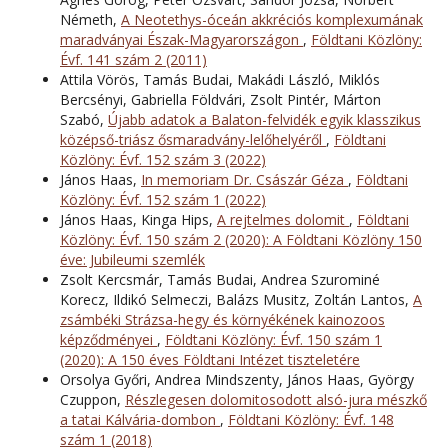
Németh,
A Neotethys-óceán akkréciós komplexumának
maradványai Észak-Magyarországon
,
Földtani Közlöny:
Évf. 141 szám 2 (2011)
Attila Vörös, Tamás Budai, Makádi László, Miklós
Bercsényi, Gabriella Földvári, Zsolt Pintér, Márton
Szabó,
Újabb adatok a Balaton-felvidék egyik klasszikus
középső-triász ősmaradvány-lelőhelyéről
,
Földtani
Közlöny: Évf. 152 szám 3 (2022)
János Haas,
In memoriam Dr. Császár Géza
,
Földtani
Közlöny: Évf. 152 szám 1 (2022)
János Haas, Kinga Hips,
A rejtelmes dolomit
,
Földtani
Közlöny: Évf. 150 szám 2 (2020): A Földtani Közlöny 150
éve: Jubileumi szemlék
Zsolt Kercsmár, Tamás Budai, Andrea Szurominé
Korecz, Ildikó Selmeczi, Balázs Musitz, Zoltán Lantos,
A
zsámbéki Strázsa-hegy és környékének kainozoos
képződményei
,
Földtani Közlöny: Évf. 150 szám 1
(2020): A 150 éves Földtani Intézet tiszteletére
Orsolya Győri, Andrea Mindszenty, János Haas, György
Czuppon,
Részlegesen dolomitosodott alsó-jura mészkő
a tatai Kálvária-dombon
,
Földtani Közlöny: Évf. 148
szám 1 (2018)