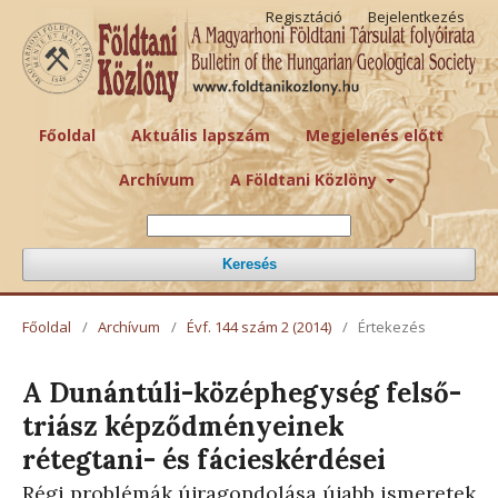
Regisztáció
Bejelentkezés
Főoldal
Aktuális lapszám
Megjelenés előtt
Archívum
A Földtani Közlöny
Keresés
Főoldal
/
Archívum
/
Évf. 144 szám 2 (2014)
/
Értekezés
A Dunántúli-középhegység felső-
triász képződményeinek
rétegtani- és fácieskérdései
Régi problémák újragondolása újabb ismeretek