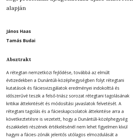
alapján
János Haas
Tamás Budai
Absztrakt
A rétegtan nemzetközi fejlődése, továbbá az elmúlt
évtizedekben a Dunántúli-középhegységben folyt rétegtani
kutatások és fáciesvizsgálatok eredményei indokolttá és
időszerűvé teszik a felső-triász sorozat rétegtani tagolásának
kritikai áttekintését és módosítási javaslatok felvetését. A
rétegtani tagolás és a fácieskapcsolatok áttekintése arra a
következtetésre is vezetett, hogy a Dunántúli-középhegység
északkeleti részének értékelésénél nem lehet figyelmen kívül
hagyni a fácies-zónák jelentős utólagos elmozdulását a