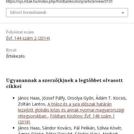
https://ojs.mtak.hu/index.php/foldtanikozlony/article/view/2101
Idézet formátumok
Folyóirat szám
Évf. 144 szám 2 (2014)
Rovat
Értekezés
Ugyanannak a szerző(k)nek a legtöbbet olvasott
cikkei
János Haas, József Pálfy, Orsolya Győri, Ádám T. Kocsis,
Zoltán Lantos,
A triász és a jura időszak határán
lezajlott globális krízis és annak nyomai magyarországi
rétegsorokban
,
Földtani Közlöny: Évf. 148 szám 1
(2018)
János Haas, Sándor Kovács, Pál Pelikán, Szilvia Kövér,
Ágnes Görög, Péter Ozsvárt, Sándor Józsa, Norbert