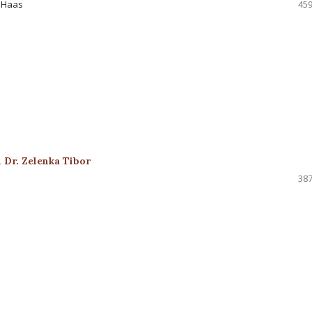
s Haas
459
Dr. Zelenka Tibor
387