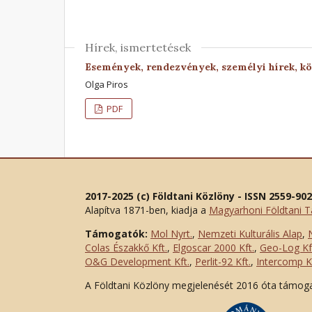
Hírek, ismertetések
Események, rendezvények, személyi hírek, k
Olga Piros
PDF
2017-2025 (c) Földtani Közlöny - ISSN 2559-90
Alapítva 1871-ben, kiadja a
Magyarhoni Földtani T
Támogatók:
Mol Nyrt.
,
Nemzeti Kulturális Alap
,
Colas Északkő Kft
.
,
Elgoscar 2000 Kft
.
,
Geo-Log Kf
O&G Development Kft
.
,
Perlit-92 Kft.
,
Intercomp Kf
A Földtani Közlöny megjelenését 2016 óta támog