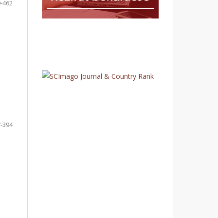
-462
-394