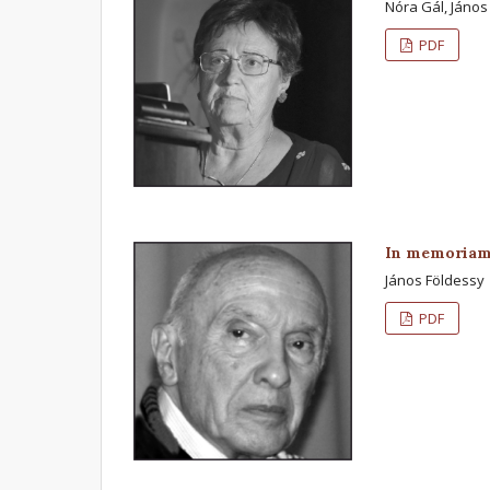
Nóra Gál, Jáno
PDF
In memoriam 
János Földessy
PDF