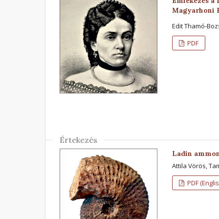
Emlékezés a 1
Magyarhoni Fö
Edit Thamó-Boz
PDF
Értekezés
Ladin ammoni
Attila Vörös, Ta
PDF (Englis