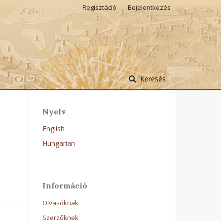
Regisztáció
Bejelentkezés
Keresés
Nyelv
English
Hungarian
Információ
Olvasóknak
Szerzőknek