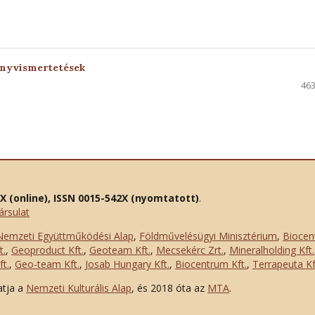
önyvismertetések
463
2X (online), ISSN 0015-542X (nyomtatott)
.
ársulat
Nemzeti Együttműködési Alap
,
Földművelésügyi Minisztérium
,
Biocen
t.
,
Geoproduct Kft.
,
Geoteam Kft.
,
Mecsekérc Zrt.
,
Mineralholding Kft.
t.
,
Geo-team Kft.
,
Josab Hungary Kft.
,
Biocentrum Kft.
,
Terrapeuta Kf
atja a
Nemzeti Kulturális Alap
, és 2018 óta az
MTA
.