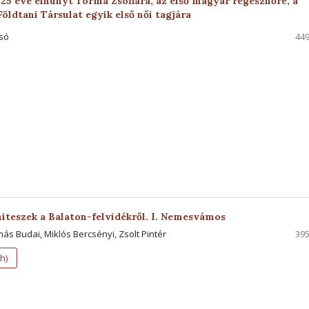
25 éve elhunyt Torma Zsófiára, az első magyar régésznőre, a
ldtani Társulat egyik első női tagjára
só
449
teszek a Balaton-felvidékről. I. Nemesvámos
más Budai, Miklós Bercsényi, Zsolt Pintér
395
h)