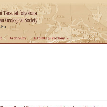
tt
Archívum
A Földtani Közlöny