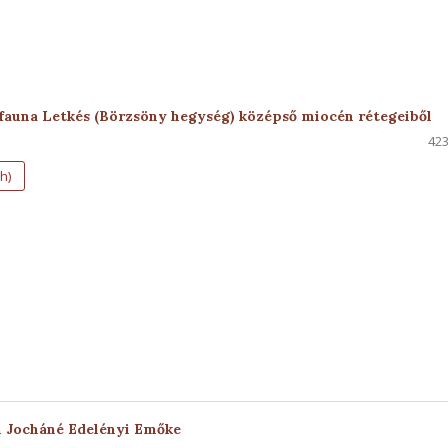
-fauna Letkés (Börzsöny hegység) középső miocén rétegeiből
423
h)
 Jocháné Edelényi Emőke