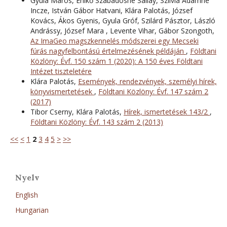
Gyula Maros, Enikő Szabadosné Sallay, Szilvia Ádámné
Incze, István Gábor Hatvani, Klára Palotás, József
Kovács, Ákos Gyenis, Gyula Gróf, Szilárd Pásztor, László
Andrássy, József Mara , Levente Vihar, Gábor Szongoth,
Az ImaGeo magszkennelés módszerei egy Mecseki
fúrás nagyfelbontású értelmezésének példáján
,
Földtani
Közlöny: Évf. 150 szám 1 (2020): A 150 éves Földtani
Intézet tiszteletére
Klára Palotás,
Események, rendezvények, személyi hírek,
könyvismertetések
,
Földtani Közlöny: Évf. 147 szám 2
(2017)
Tibor Cserny, Klára Palotás,
Hírek, ismertetések 143/2
,
Földtani Közlöny: Évf. 143 szám 2 (2013)
<<
<
1
2
3
4
5
>
>>
Nyelv
English
Hungarian