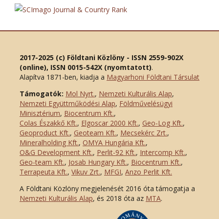
2017-2025 (c) Földtani Közlöny - ISSN 2559-902X
(online), ISSN 0015-542X (nyomtatott)
.
Alapítva 1871-ben, kiadja a
Magyarhoni Földtani Társulat
Támogatók:
Mol Nyrt.
,
Nemzeti Kulturális Alap
,
Nemzeti Együttműködési Alap
,
Földművelésügyi
Minisztérium
,
Biocentrum Kft.
,
Colas Északkő Kft
.
,
Elgoscar 2000 Kft
.
,
Geo-Log Kft.
,
Geoproduct Kft.
,
Geoteam Kft.
,
Mecsekérc Zrt.
,
Mineralholding Kft.
,
OMYA Hungária Kft.
,
O&G Development Kft
.
,
Perlit-92 Kft.
,
Intercomp Kft.
,
Geo-team Kft.
,
Josab Hungary Kft.
,
Biocentrum Kft.
,
Terrapeuta Kft.
,
Vikuv Zrt.
,
MFGI
,
Anzo Perlit Kft.
A Földtani Közlöny megjelenését 2016 óta támogatja a
Nemzeti Kulturális Alap
, és 2018 óta az
MTA
.