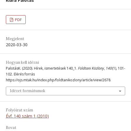
Klára Palotás
PDF
Megjelent
2020-03-30
Hogyan kell idézni
PalotásK. (2020). Hírek, ismertetések 140_1.
Földtani Közlöny
,
140
(1), 101-
102. Elérés forrás
https://ojs.mtak.hu/index.php/foldtanikozlony/article/view/2678
Idézet formátumok
Folyóirat szám
Évf. 140 szám 1 (2010)
Rovat