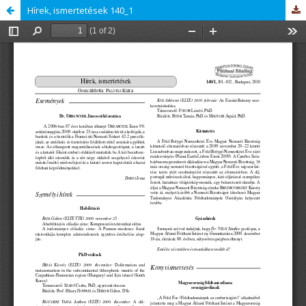
Hírek, ismertetések 140_1