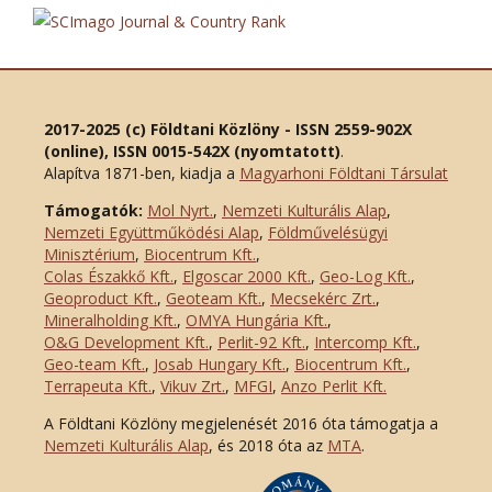
2017-2025 (c) Földtani Közlöny - ISSN 2559-902X
(online), ISSN 0015-542X (nyomtatott)
.
Alapítva 1871-ben, kiadja a
Magyarhoni Földtani Társulat
Támogatók:
Mol Nyrt.
,
Nemzeti Kulturális Alap
,
Nemzeti Együttműködési Alap
,
Földművelésügyi
Minisztérium
,
Biocentrum Kft.
,
Colas Északkő Kft
.
,
Elgoscar 2000 Kft
.
,
Geo-Log Kft.
,
Geoproduct Kft.
,
Geoteam Kft.
,
Mecsekérc Zrt.
,
Mineralholding Kft.
,
OMYA Hungária Kft.
,
O&G Development Kft
.
,
Perlit-92 Kft.
,
Intercomp Kft.
,
Geo-team Kft.
,
Josab Hungary Kft.
,
Biocentrum Kft.
,
Terrapeuta Kft.
,
Vikuv Zrt.
,
MFGI
,
Anzo Perlit Kft.
A Földtani Közlöny megjelenését 2016 óta támogatja a
Nemzeti Kulturális Alap
, és 2018 óta az
MTA
.