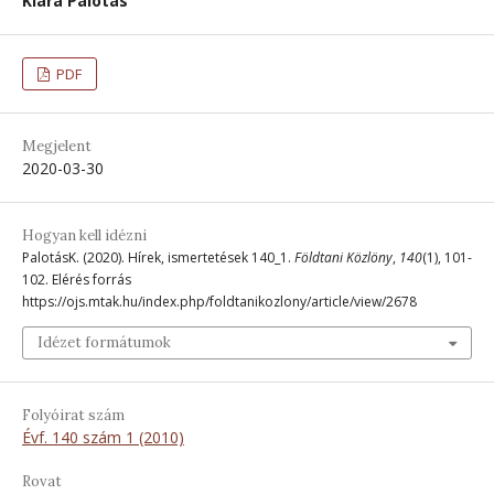
Klára Palotás
PDF
Megjelent
2020-03-30
Hogyan kell idézni
PalotásK. (2020). Hírek, ismertetések 140_1.
Földtani Közlöny
,
140
(1), 101-
102. Elérés forrás
https://ojs.mtak.hu/index.php/foldtanikozlony/article/view/2678
Idézet formátumok
Folyóirat szám
Évf. 140 szám 1 (2010)
Rovat