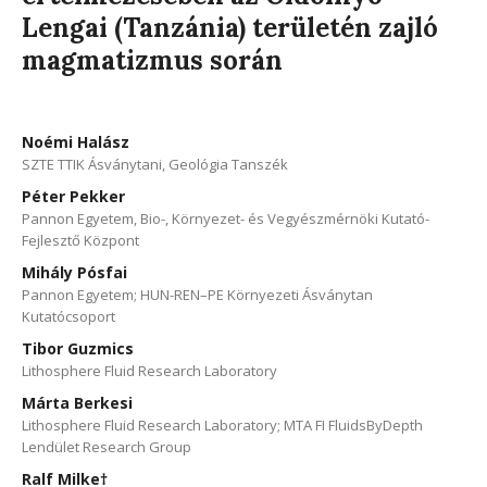
Lengai (Tanzánia) területén zajló
magmatizmus során
Noémi Halász
SZTE TTIK Ásványtani, Geológia Tanszék
Péter Pekker
Pannon Egyetem, Bio-, Környezet- és Vegyészmérnöki Kutató-
Fejlesztő Központ
Mihály Pósfai
Pannon Egyetem; HUN-REN–PE Környezeti Ásványtan
Kutatócsoport
Tibor Guzmics
Lithosphere Fluid Research Laboratory
Márta Berkesi
Lithosphere Fluid Research Laboratory; MTA FI FluidsByDepth
Lendület Research Group
Ralf Milke†