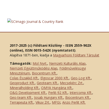
2017-2025 (c) Földtani Közlöny - ISSN 2559-902X
(online), ISSN 0015-542X (nyomtatott)
.
Alapítva 1871-ben, kiadja a
Magyarhoni Földtani Társulat
Támogatók:
Mol Nyrt.
,
Nemzeti Kulturális Alap
,
Nemzeti Együttműködési Alap
,
Földművelésügyi
Minisztérium
,
Biocentrum Kft.
,
Colas Északkő Kft
.
,
Elgoscar 2000 Kft
.
,
Geo-Log Kft.
,
Geoproduct Kft.
,
Geoteam Kft.
,
Mecsekérc Zrt.
,
Mineralholding Kft.
,
OMYA Hungária Kft.
,
O&G Development Kft
.
,
Perlit-92 Kft.
,
Intercomp Kft.
,
Geo-team Kft.
,
Josab Hungary Kft.
,
Biocentrum Kft.
,
Terrapeuta Kft.
,
Vikuv Zrt.
,
MFGI
,
Anzo Perlit Kft.