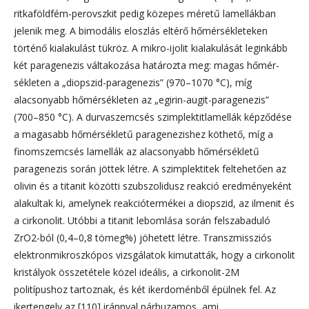
ritkaföldfém-perovszkit pedig közepes méretű lamellákban
jelenik meg. A bimodális eloszlás eltérő hőmérsékleteken
történő kialakulást tükröz. A mikro-ijolit kialakulását leginkább
két paragenezis váltakozása határozta meg: magas hőmér­
sékleten a „diopszid-paragenezis” (970–1070 °C), míg
alacsonyabb hőmérsékleten az „egirin-augit-paragenezis”
(700–850 °C). A durvaszemcsés szimplektitlamellák képződése
a magasabb hőmérsékletű paragenezishez köthető, míg a
finomszemcsés lamellák az alacsonyabb hőmérsékletű
paragenezis során jöttek létre. A szimplektitek feltehetően az
olivin és a titanit közötti szubszolidusz reakció eredményeként
alakultak ki, amelynek reakciótermékei a diopszid, az il­me­nit és
a cirkonolit. Utóbbi a titanit lebomlása során felszabaduló
ZrO2-ból (0,4–0,8 tömeg%) jöhetett létre. Transz­missziós
elektronmikroszkópos vizsgálatok kimutatták, hogy a cirkonolit
kristályok összetétele közel ideális, a cirkono­lit-2M
politípushoz tartoznak, és két ikerdoménből épülnek fel. Az
ikertengely az [110] iránnyal párhuzamos, ami