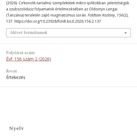
(2026). Cirkonolit-tartalmú szimplektitek mikro-ijolitokban: jelentőségük
a szubszolidusz folyamatok értelmezésében az Oldoinyo Lengai
(Tanzánia) területén zajló magmatizmus során.
Földtani Közlöny
,
156
(2),
137. https://doi.org/10.23928/foldt.kozl.2026.156.2.137
Idézet formátumok
Folyóirat szám
Évf. 156 szám 2 (2026)
Rovat
Értekezés
Nyelv