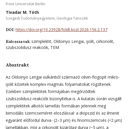
Freie Universität Berlin
Tivadar M. Tóth
Szegedi Tudományegyetem, Geológia Tanszék
https://doi.org/10.23928/foldt.kozl.2026.156.2.137
DOI:
szimplektit, Oldoinyo Lengai, ijolit, cirkonolit,
Kulcsszavak:
szubszolidusz reakciók, TEM
Absztrakt
Az Oldoinyo Lengai vulkánból származó olivin-flogopit mikro-
ijolit kőzetek komplex magmás folyamatokat rögzí­te­nek.
Ezekben szimplektitek formájában megőrződtek
szubszolidusz-reakciók bizonyítékai is. A kutatás során vizsgált
szimplektitek alkotói lamellás formában jelennek meg
bimodális szemcseméret-eloszlással: a diopszid és az ilmenit
egya­ránt előfordul durva- (2–3 µm) és finomszemcsés (<2 µm)
lamellákban, míg a cirkonolit kizárólag durva (~5 µm), a