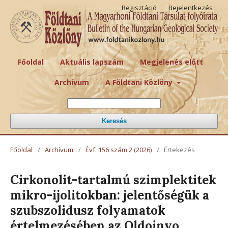
Regisztáció
Bejelentkezés
Főoldal
Aktuális lapszám
Megjelenés előtt
Archívum
A Földtani Közlöny
Keresés
Főoldal
/
Archívum
/
Évf. 156 szám 2 (2026)
/
Értekezés
Cirkonolit-tartalmú szimplektitek
mikro-ijolitokban: jelentőségük a
szubszolidusz folyamatok
értelmezésében az Oldoinyo