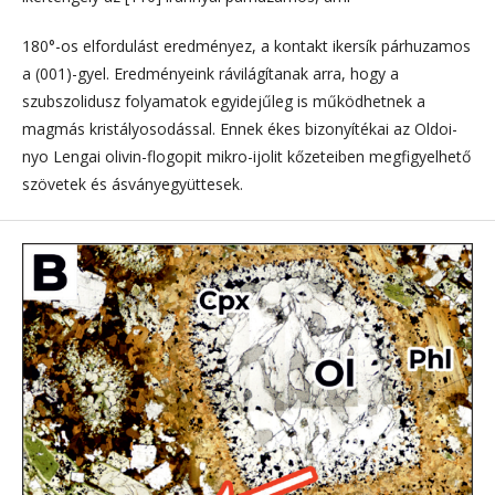
180°-os elfordulást eredményez, a kontakt ikersík párhuzamos
a (001)-gyel. Eredményeink rávilágítanak arra, hogy a
szubszolidusz folyamatok egyidejűleg is működhetnek a
magmás kristályosodással. Ennek ékes bizonyítékai az Oldoi­
nyo Lengai olivin-flogopit mikro-ijolit kőzeteiben megfigyelhető
szövetek és ásványegyüttesek.