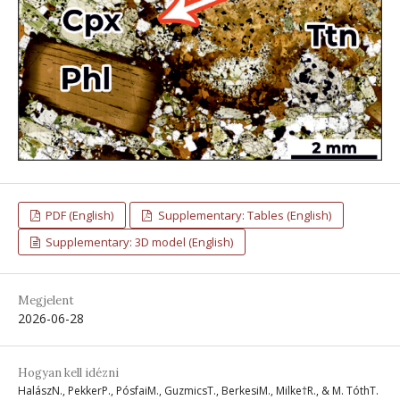
PDF (English)
Supplementary: Tables (English)
Supplementary: 3D model (English)
Megjelent
2026-06-28
Hogyan kell idézni
HalászN., PekkerP., PósfaiM., GuzmicsT., BerkesiM., Milke†R., & M. TóthT.