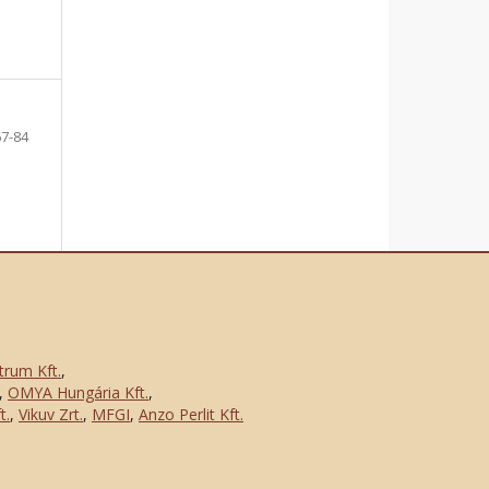
67-84
trum Kft.
,
,
OMYA Hungária Kft.
,
t.
,
Vikuv Zrt.
,
MFGI
,
Anzo Perlit Kft.