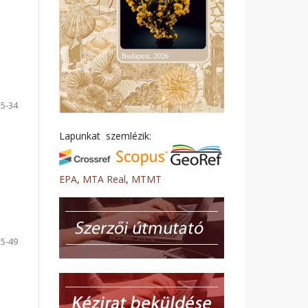
25-34
Lapunkat szemlézik:
EPA
,
MTA Real
,
MTMT
35-49