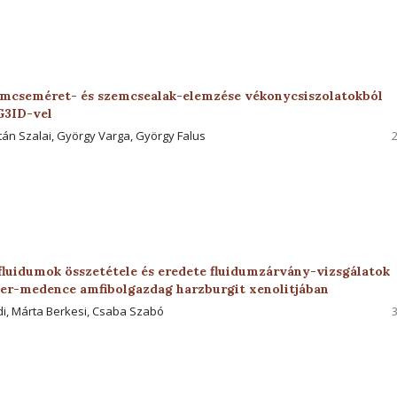
cseméret- és szemcsealak-elemzése vékonycsiszolatokból
G3ID-vel
oltán Szalai, György Varga, György Falus
fluidumok összetétele és eredete fluidumzárvány-vizsgálatok
ájer-medence amfibolgazdag harzburgit xenolitjában
di, Márta Berkesi, Csaba Szabó