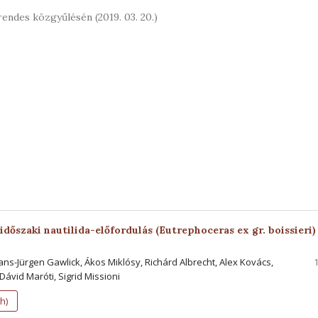
endes közgyűlésén (2019. 03. 20.)
 időszaki nautilida-előfordulás (Eutrephoceras ex gr. boissieri)
Hans-Jürgen Gawlick, Ákos Miklósy, Richárd Albrecht, Alex Kovács,
Dávid Maróti, Sigrid Missioni
h)