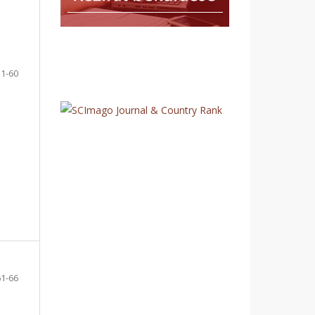
51-60
61-66