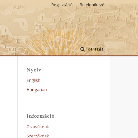
Regisztáció
Bejelentkezés
Keresés
Nyelv
English
Hungarian
Információ
Olvasóknak
Szerzőknek