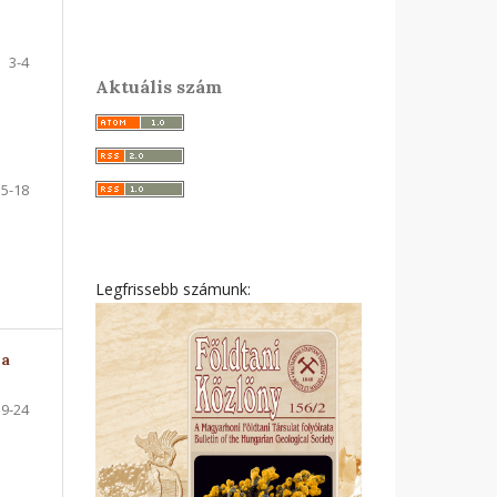
3-4
Aktuális szám
5-18
Legfrissebb számunk:
 a
19-24