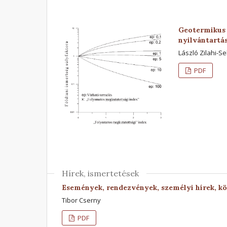
Geotermikus 
nyilvántartá
László Zilahi-S
PDF
Hírek, ismertetések
Események, rendezvények, személyi hírek, k
Tibor Cserny
PDF