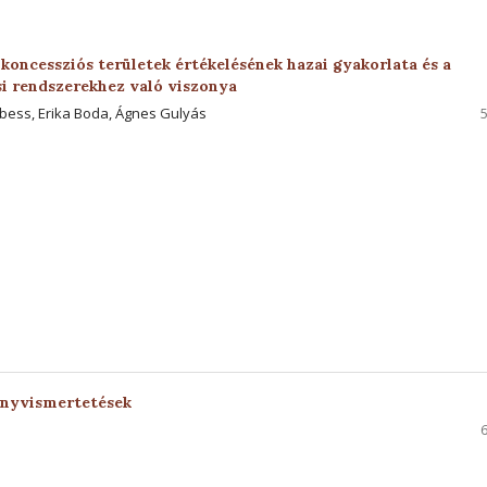
koncessziós területek értékelésének hazai gyakorlata és a
si rendszerekhez való viszonya
ebess, Erika Boda, Ágnes Gulyás
önyvismertetések