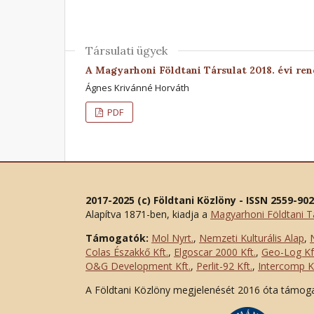
Társulati ügyek
A Magyarhoni Földtani Társulat 2018. évi re
Ágnes Krivánné Horváth
PDF
2017-2025 (c) Földtani Közlöny - ISSN 2559-90
Alapítva 1871-ben, kiadja a
Magyarhoni Földtani T
Támogatók:
Mol Nyrt.
,
Nemzeti Kulturális Alap
,
Colas Északkő Kft
.
,
Elgoscar 2000 Kft
.
,
Geo-Log Kf
O&G Development Kft
.
,
Perlit-92 Kft.
,
Intercomp Kf
A Földtani Közlöny megjelenését 2016 óta támog