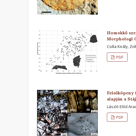
Homokkő szem
Morphologi 
Csilla Király, Z
PDF
Felsőköpeny 
alapján a St
László Előd Ara
PDF