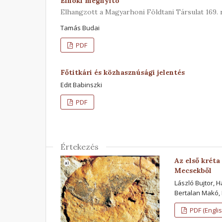
Elnöki megnyitó
Elhangzott a Magyarhoni Földtani Társulat 169. r
Tamás Budai
PDF
Főtitkári és közhasznúsági jelentés
Edit Babinszki
PDF
Értekezés
Az első kréta
Mecsekből
László Bujtor, 
Bertalan Makó, 
PDF (Englis