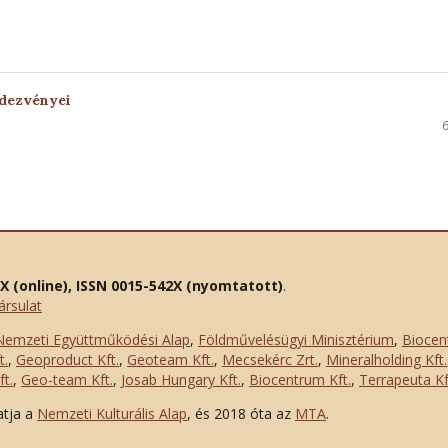
ndezvényei
2X (online), ISSN 0015-542X (nyomtatott)
.
ársulat
Nemzeti Együttműködési Alap
,
Földművelésügyi Minisztérium
,
Biocen
t.
,
Geoproduct Kft.
,
Geoteam Kft.
,
Mecsekérc Zrt.
,
Mineralholding Kft.
t.
,
Geo-team Kft.
,
Josab Hungary Kft.
,
Biocentrum Kft.
,
Terrapeuta Kf
atja a
Nemzeti Kulturális Alap
, és 2018 óta az
MTA
.