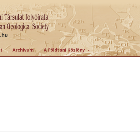
tt
Archívum
A Földtani Közlöny