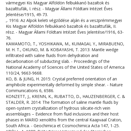
vármegyei Kis Magyar Alföldön felbukkanó bazaltok és
bazalttufák, I. rész. - Magyar Állami Földtani Intézet Éves
Jelentése/1915, 49-73.
,. 1916: Az Alpok keleti végződése alján és a veszprémmegyei
Kis Magyar Alföldön felbukkanó bazaltok és bazalttufák, II.
rész. - Magyar Állami Földtani Intézet Éves Jelentése/1916, 63-
76.
KAWAMOTO, T., YOSHIKAWA, M., KUMAGAI, Y., MIRABUENO,
M. H. T., OKUNO, M. & KOBAYASHI, T. 2013: Mantle wedge
infiltrated with saline fluids from dehydration and
decarbonation of subducting slab. - Proceedings of the
National Academy of Sciences of the United States of America
110/24, 9663-9668.
KO, B. & JUNG, H. 2015: Crystal preferred orientation of an
amphibole experimentally deformed by simple shear. - Nature
Communications 6, 6586.
KONZETT, J., KRENN, K., RUBATTO, D., HAUZENBERGER, C. &
STALDER, R. 2014: The formation of saline mantle fluids by
open-system crystallization of hydrous silicate-rich vein
assemblages – Evidence from fluid inclusions and their host
phases in MARID xenoliths from the central Kaapvaal Craton,
South Africa. - Geochimica et Cosmochimica Acta 147, 1-25.