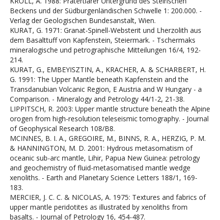
KRÖLL, A. 1988: Prätertiärer Untergrund des Steirischen
Beckens und der Südburgenländischen Schwelle 1: 200.000. -
Verlag der Geologischen Bundesanstalt, Wien.
KURAT, G. 1971: Granat-Spinell-Websterit und Lherzolith aus
dem Basalttuff von Kapfenstein, Steiermark. - Tschermaks
mineralogische und petrographische Mitteilungen 16/4, 192-
214.
KURAT, G., EMBEYISZTIN, A., KRACHER, A. & SCHARBERT, H.
G. 1991: The Upper Mantle beneath Kapfenstein and the
Transdanubian Volcanic Region, E Austria and W Hungary - a
Comparison. - Mineralogy and Petrology 44/1-2, 21-38.
LIPPITSCH, R. 2003: Upper mantle structure beneath the Alpine
orogen from high-resolution teleseismic tomography. - Journal
of Geophysical Research 108/B8.
MCINNES, B. I. A., GREGOIRE, M., BINNS, R. A., HERZIG, P. M.
& HANNINGTON, M. D. 2001: Hydrous metasomatism of
oceanic sub-arc mantle, Lihir, Papua New Guinea: petrology
and geochemistry of fluid-metasomatised mantle wedge
xenoliths. - Earth and Planetary Science Letters 188/1, 169-
183.
MERCIER, J. C. C. & NICOLAS, A. 1975: Textures and fabrics of
upper mantle peridotites as illustrated by xenoliths from
basalts. - Journal of Petrology 16, 454-487.