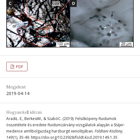
PDF
Megjelent
2019-04-14
Hogyan kell idézni
AradiL. E., BerkesiM., & SzabóC. (2019). Felsőköpeny fluidumok
összetétele és eredete fluidumzárvány-vizsgálatok alapján a Stájer-
medence amfibolgazdag harzburgit xenolitjában.
Földtani Közlöny
,
149
(1), 35-49. https://doi.org/10.23928/foldt.kozl.2019.149.1.35