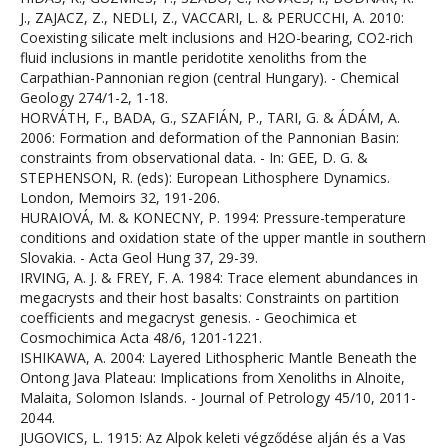
J., ZAJACZ, Z., NEDLI, Z., VACCARI, L. & PERUCCHI, A. 2010:
Coexisting silicate melt inclusions and H2O-bearing, CO2-rich
fluid inclusions in mantle peridotite xenoliths from the
Carpathian-Pannonian region (central Hungary). - Chemical
Geology 274/1-2, 1-18.
HORVÁTH, F., BADA, G., SZAFIÁN, P., TARI, G. & ÁDÁM, A.
2006: Formation and deformation of the Pannonian Basin:
constraints from observational data. - In: GEE, D. G. &
STEPHENSON, R. (eds): European Lithosphere Dynamics.
London, Memoirs 32, 191-206.
HURAIOVÁ, M. & KONECNY, P. 1994: Pressure-temperature
conditions and oxidation state of the upper mantle in southern
Slovakia. - Acta Geol Hung 37, 29-39.
IRVING, A. J. & FREY, F. A. 1984: Trace element abundances in
megacrysts and their host basalts: Constraints on partition
coefficients and megacryst genesis. - Geochimica et
Cosmochimica Acta 48/6, 1201-1221.
ISHIKAWA, A. 2004: Layered Lithospheric Mantle Beneath the
Ontong Java Plateau: Implications from Xenoliths in Alnoite,
Malaita, Solomon Islands. - Journal of Petrology 45/10, 2011-
2044.
JUGOVICS, L. 1915: Az Alpok keleti végződése alján és a Vas