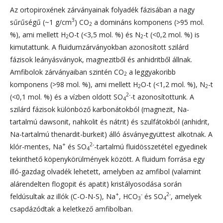
Az ortopiroxének zárványainak folyadék fázisában a nagy
3
sűrűségű (~1 g/cm
) CO
a domináns komponens (>95 mol.
2
%), ami mellett H
O-t (<3,5 mol. %) és N
-t (<0,2 mol. %) is
2
2
kimutattunk. A fluidumzárványokban azonosított szilárd
fázisok leányásványok, magnezitből és anhidritből állnak.
Amfibolok zárványaiban szintén CO
a leggyakoribb
2
komponens (>98 mol. %), ami mellett H
O-t (<1,2 mol. %), N
-t
2
2
2-
(<0,1 mol. %) és a vízben oldott SO
-t azonosítottunk. A
4
szilárd fázisok különböző karbonátokból (magnezit, Na-
tartalmú dawsonit, nahkolit és nátrit) és szulfátokból (anhidrit,
Na-tartalmú thenardit-burkeit) álló ásványegyüttest alkotnak. A
+
2-
klór-mentes, Na
és SO
-tartalmú fluidösszetétel egyedinek
4
tekinthető köpenykörülmények között. A fluidum forrása egy
illó-gazdag olvadék lehetett, amelyben az amfibol (valamint
alárendelten flogopit és apatit) kristályosodása során
+
-
2-
feldúsultak az illók (C-O-N-S), Na
, HCO
és SO
, amelyek
3
4
csapdázódtak a keletkező amfibolban.