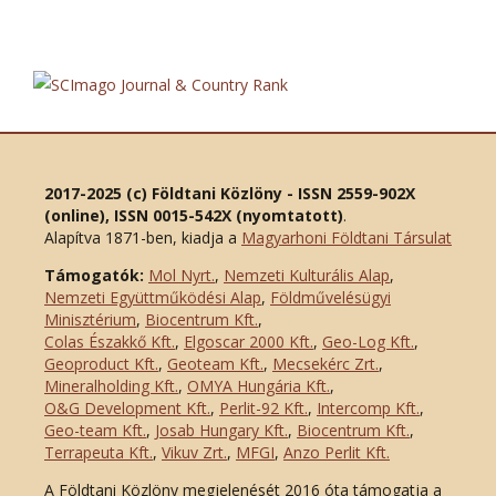
2017-2025 (c) Földtani Közlöny - ISSN 2559-902X
(online), ISSN 0015-542X (nyomtatott)
.
Alapítva 1871-ben, kiadja a
Magyarhoni Földtani Társulat
Támogatók:
Mol Nyrt.
,
Nemzeti Kulturális Alap
,
Nemzeti Együttműködési Alap
,
Földművelésügyi
Minisztérium
,
Biocentrum Kft.
,
Colas Északkő Kft
.
,
Elgoscar 2000 Kft
.
,
Geo-Log Kft.
,
Geoproduct Kft.
,
Geoteam Kft.
,
Mecsekérc Zrt.
,
Mineralholding Kft.
,
OMYA Hungária Kft.
,
O&G Development Kft
.
,
Perlit-92 Kft.
,
Intercomp Kft.
,
Geo-team Kft.
,
Josab Hungary Kft.
,
Biocentrum Kft.
,
Terrapeuta Kft.
,
Vikuv Zrt.
,
MFGI
,
Anzo Perlit Kft.
A Földtani Közlöny megjelenését 2016 óta támogatja a