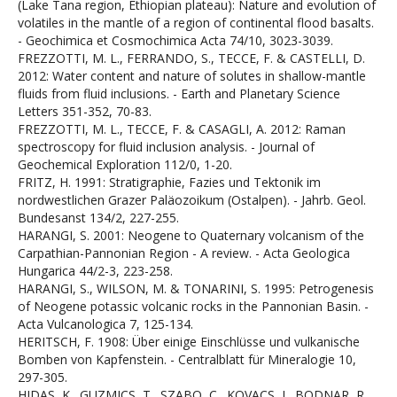
(Lake Tana region, Ethiopian plateau): Nature and evolution of
volatiles in the mantle of a region of continental flood basalts.
- Geochimica et Cosmochimica Acta 74/10, 3023-3039.
FREZZOTTI, M. L., FERRANDO, S., TECCE, F. & CASTELLI, D.
2012: Water content and nature of solutes in shallow-mantle
fluids from fluid inclusions. - Earth and Planetary Science
Letters 351-352, 70-83.
FREZZOTTI, M. L., TECCE, F. & CASAGLI, A. 2012: Raman
spectroscopy for fluid inclusion analysis. - Journal of
Geochemical Exploration 112/0, 1-20.
FRITZ, H. 1991: Stratigraphie, Fazies und Tektonik im
nordwestlichen Grazer Paläozoikum (Ostalpen). - Jahrb. Geol.
Bundesanst 134/2, 227-255.
HARANGI, S. 2001: Neogene to Quaternary volcanism of the
Carpathian-Pannonian Region - A review. - Acta Geologica
Hungarica 44/2-3, 223-258.
HARANGI, S., WILSON, M. & TONARINI, S. 1995: Petrogenesis
of Neogene potassic volcanic rocks in the Pannonian Basin. -
Acta Vulcanologica 7, 125-134.
HERITSCH, F. 1908: Über einige Einschlüsse und vulkanische
Bomben von Kapfenstein. - Centralblatt für Mineralogie 10,
297-305.
HIDAS, K., GUZMICS, T., SZABO, C., KOVACS, I., BODNAR, R.