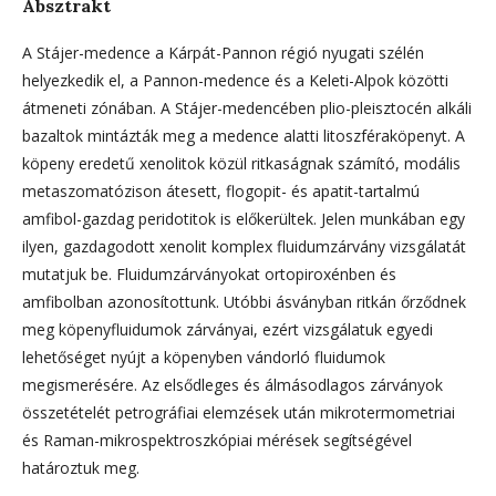
Absztrakt
A Stájer-medence a Kárpát-Pannon régió nyugati szélén
helyezkedik el, a Pannon-medence és a Keleti-Alpok közötti
átmeneti zónában. A Stájer-medencében plio-pleisztocén alkáli
bazaltok mintázták meg a medence alatti litoszféraköpenyt. A
köpeny eredetű xenolitok közül ritkaságnak számító, modális
metaszomatózison átesett, flogopit- és apatit-tartalmú
amfibol-gazdag peridotitok is előkerültek. Jelen munkában egy
ilyen, gazdagodott xenolit komplex fluidumzárvány vizsgálatát
mutatjuk be. Fluidumzárványokat ortopiroxénben és
amfibolban azonosítottunk. Utóbbi ásványban ritkán őrződnek
meg köpenyfluidumok zárványai, ezért vizsgálatuk egyedi
lehetőséget nyújt a köpenyben vándorló fluidumok
megismerésére. Az elsődleges és álmásodlagos zárványok
összetételét petrográfiai elemzések után mikrotermometriai
és Raman-mikrospektroszkópiai mérések segítségével
határoztuk meg.