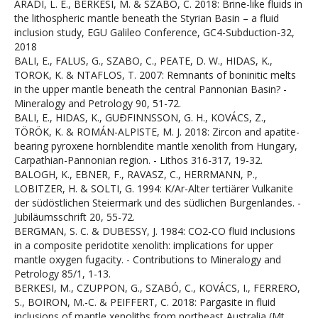
ARADI, L. E., BERKESI, M. & SZABÓ, C. 2018: Brine-like fluids in
the lithospheric mantle beneath the Styrian Basin – a fluid
inclusion study, EGU Galileo Conference, GC4-Subduction-32,
2018
BALI, E., FALUS, G., SZABO, C., PEATE, D. W., HIDAS, K.,
TOROK, K. & NTAFLOS, T. 2007: Remnants of boninitic melts
in the upper mantle beneath the central Pannonian Basin? -
Mineralogy and Petrology 90, 51-72.
BALI, E., HIDAS, K., GUÐFINNSSON, G. H., KOVÁCS, Z.,
TÖRÖK, K. & ROMÁN-ALPISTE, M. J. 2018: Zircon and apatite-
bearing pyroxene hornblendite mantle xenolith from Hungary,
Carpathian-Pannonian region. - Lithos 316-317, 19-32.
BALOGH, K., EBNER, F., RAVASZ, C., HERRMANN, P.,
LOBITZER, H. & SOLTI, G. 1994: K/Ar-Alter tertiärer Vulkanite
der südöstlichen Steiermark und des südlichen Burgenlandes. -
Jubiläumsschrift 20, 55-72.
BERGMAN, S. C. & DUBESSY, J. 1984: CO2-CO fluid inclusions
in a composite peridotite xenolith: implications for upper
mantle oxygen fugacity. - Contributions to Mineralogy and
Petrology 85/1, 1-13.
BERKESI, M., CZUPPON, G., SZABÓ, C., KOVÁCS, I., FERRERO,
S., BOIRON, M.-C. & PEIFFERT, C. 2018: Pargasite in fluid
inclusions of mantle xenoliths from northeast Australia (Mt.