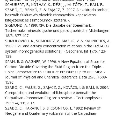
SCHUBERT, F., KÓTHAY, K., DÉGI, J., M. TÓTH, T., BALI, E.,
SZABÓ, C., BENKÓ, Z. & ZAJACZ, Z. 2007: A szakirodalomban
használt fluidum-és olvadék zárványokkal kapcsolatos
kifejezések és szimbólumok szótára. -.
SIGMUND, A. 1899: XIV. Die Basalte der Steiermark. -
Tschermaks mineralogische und petrographische Mitteilungen
18/5, 377-407.
SHMULOVICH, K., SHMONOV, V., MAZUR, V. & KALINICHEV, A.
1980: PVT and activity concentration relations in the H2O-CO2
system (homogeneous solutions). - Geochem. Int 17/6, 123-
139.
SPAN, R. & WAGNER, W. 1996: A New Equation of State for
Carbon Dioxide Covering the Fluid Region from the Triple‐
Point Temperature to 1100 K at Pressures up to 800 MPa. -
Journal of Physical and Chemical Reference Data 25/6, 1509-
1596.
SZABÓ, C., FALUS, G., ZAJACZ, Z., KOVÁCS, I. & BALI, E. 2004:
Composition and evolution of lithosphere beneath the
Carpathian–Pannonian Region: a review. - Tectonophysics
393/1-4, 119-137.
SZABÓ, C., HARANGI, S. & CSONTOS, L. 1992: Review of
Neogene and Quaternary volcanism of the Carpathian-