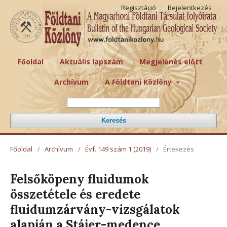
Regisztáció
Bejelentkezés
Főoldal
Aktuális lapszám
Megjelenés előtt
Archívum
A Földtani Közlöny
Keresés
Főoldal
/
Archívum
/
Évf. 149 szám 1 (2019)
/
Értekezés
Felsőköpeny fluidumok
összetétele és eredete
fluidumzárvány-vizsgálatok
alapján a Stájer-medence