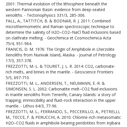
2001: Thermal evolution of the lithosphere beneath the
western Pannonian Basin: evidence from deep-seated
xenoliths. - Tectonophysics 331/3, 285-306.
FALL, A., TATTITCH, B. & BODNAR, R. J. 2011: Combined
microthermometric and Raman spectroscopic technique to
determine the salinity of H2O–CO2–NaCl fluid inclusions based
on clathrate melting. - Geochimica et Cosmochimica Acta
75/4, 951-964.
FRANCIS, D. M. 1976: The Origin of Amphibole in Lherzolite
Xenoliths from Nunivak Island, Alaska. - Journal of Petrology
17/3, 357-378.
FREZZOTTI, M.-L. & TOURET, J. L. R. 2014: CO2, carbonate-
rich melts, and brines in the mantle. - Geoscience Frontiers
5/5, 697-710.
FREZZOTTI, M. L., ANDERSEN, T., NEUMANN, E.-R. &
SIMONSEN, S. L. 2002: Carbonatite melt–CO2 fluid inclusions
in mantle xenoliths from Tenerife, Canary Islands: a story of
trapping, immiscibility and fluid–rock interaction in the upper
mantle. - Lithos 64/3, 77-96.
FREZZOTTI, M. L., FERRANDO, S., PECCERILLO, A., PETRELLI,
M., TECCE, F. & PERUCCHI, A. 2010: Chlorine-rich metasomatic
H2O–CO2 fluids in amphibole-bearing peridotites from Injibara