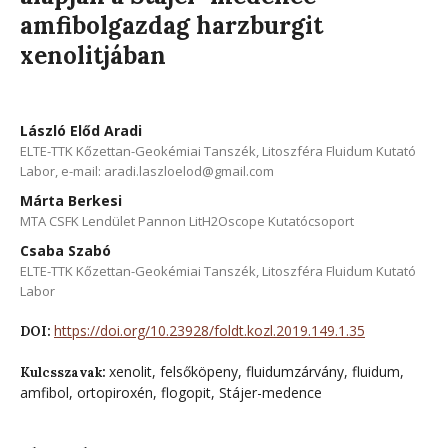
amfibolgazdag harzburgit
xenolitjában
László Előd Aradi
ELTE-TTK Kőzettan-Geokémiai Tanszék, Litoszféra Fluidum Kutató
Labor, e-mail: aradi.laszloelod@gmail.com
Márta Berkesi
MTA CSFK Lendület Pannon LitH2Oscope Kutatócsoport
Csaba Szabó
ELTE-TTK Kőzettan-Geokémiai Tanszék, Litoszféra Fluidum Kutató
Labor
https://doi.org/10.23928/foldt.kozl.2019.149.1.35
DOI:
xenolit, felsőköpeny, fluidumzárvány, fluidum,
Kulcsszavak:
amfibol, ortopiroxén, flogopit, Stájer-medence