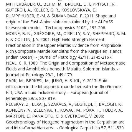
MITTERBAUER, U., BEHM, M., BRÜCKL, E., LIPPITSCH, R.,
GUTERCH, A., KELLER, G. R., KOSLOVSKAYA, E.,
RUMPFHUBER, E.-M. & ŠUMANOVAC, F. 2011: Shape and
origin of the East-Alpine slab constrained by the ALPASS
teleseismic model. - Tectonophysics 510/1, 195-206.
MOINE, B. N., GRÉGOIRE, M., O’REILLY, S. Y., SHEPPARD, S. M.
F. & COTTIN, J. Y. 2001: High Field Strength Element
Fractionation in the Upper Mantle: Evidence from Amphibole-
Rich Composite Mantle Xenoliths from the Kerguelen Islands
(Indian Ocean). - Journal of Petrology 42/11, 2145-2167.
NEAL, C. R. 1988: The Origin and Composition of Metasomatic
Fluids and Amphiboles beneath Malaita, Solomon Islands. -
Journal of Petrology 29/1, 149-179.
PARK, M., BERKESI, M., JUNG, H. & KIL, Y. 2017: Fluid
infiltration in the lithospheric mantle beneath the Rio Grande
Rift, USA: a fluid-inclusion study. - European Journal of
Mineralogy 29/5, 807-819.
PÉCSKAY, Z., LEXA, J., SZAKÁCS, A., SEGHEDI, I., BALOGH, K.,
KONEČNY, V., ZELENKA, T., KOVAC, M., PÓKA, T., FÜLÖP, A.,
MÁRTON, E., PANAIOTU, C. & CVETKOVIČ, V. 2006:
Geochronology of Neogene magmatism in the Carpathian arc
and intra-Carpathian area. - Geologica Carpathica 57, 511-530.