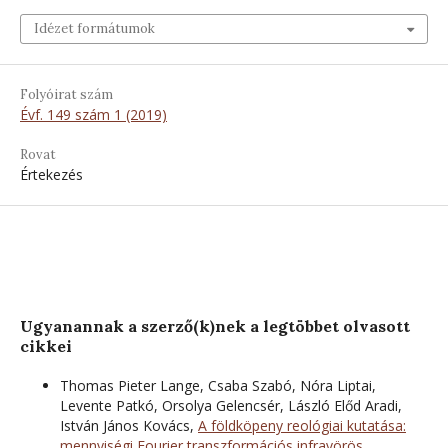
Idézet formátumok
Folyóirat szám
Évf. 149 szám 1 (2019)
Rovat
Értekezés
Ugyanannak a szerző(k)nek a legtöbbet olvasott
cikkei
Thomas Pieter Lange, Csaba Szabó, Nóra Liptai,
Levente Patkó, Orsolya Gelencsér, László Előd Aradi,
István János Kovács,
A földköpeny reológiai kutatása:
mennyiségi Fourier transzformációs infravörös