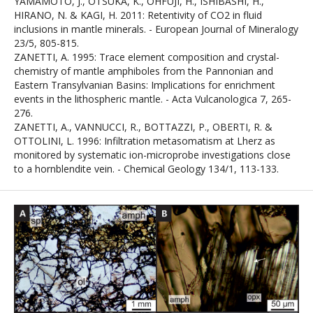
YAMAMOTO, J., OTSUKA, K., OHFUJI, H., ISHIBASHI, H.,
HIRANO, N. & KAGI, H. 2011: Retentivity of CO2 in fluid
inclusions in mantle minerals. - European Journal of Mineralogy
23/5, 805-815.
ZANETTI, A. 1995: Trace element composition and crystal-
chemistry of mantle amphiboles from the Pannonian and
Eastern Transylvanian Basins: Implications for enrichment
events in the lithospheric mantle. - Acta Vulcanologica 7, 265-
276.
ZANETTI, A., VANNUCCI, R., BOTTAZZI, P., OBERTI, R. &
OTTOLINI, L. 1996: Infiltration metasomatism at Lherz as
monitored by systematic ion-microprobe investigations close
to a hornblendite vein. - Chemical Geology 134/1, 113-133.