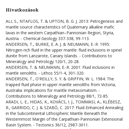
Hivatkozások
ALI, S., NTAFLOS, T. & UPTON, B. G. J. 2013: Petrogenesis and
mantle source characteristics of Quaternary alkaline mafic
lavas in the western Carpathian–Pannonian Region, Styria,
Austria. - Chemical Geology 337-338, 99-113.
ANDERSEN, T., BURKE, E. A. J. & NEUMANN, E.-R. 1995:
Nitrogen-rich fluid in the upper mantle: fluid inclusions in spinel
dunite from Lanzarote, Canary Islands. - Contributions to
Mineralogy and Petrology 120/1, 20-28.
ANDERSEN, T. & NEUMANN, E.-R. 2001: Fluid inclusions in
mantle xenoliths. - Lithos 55/1-4, 301-320.
ANDERSEN, T., O'REILLY, S. Y. & GRIFFIN, W. L. 1984: The
trapped fluid phase in upper mantle xenoliths from Victoria,
Australia: implications for mantle metasomatism. -
Contributions to Mineralogy and Petrology 88/1, 72-85.
ARADI, L. E., HIDAS, K., KOVÁCS, I. J., TOMMASI, A., KLÉBESZ,
R., GARRIDO, C. J. & SZABÓ, C. 2017: Fluid-Enhanced Annealing
in the Subcontinental Lithospheric Mantle Beneath the
Westernmost Margin of the Carpathian-Pannonian Extensional
Basin System. - Tectonics 36/12, 2987-3011.