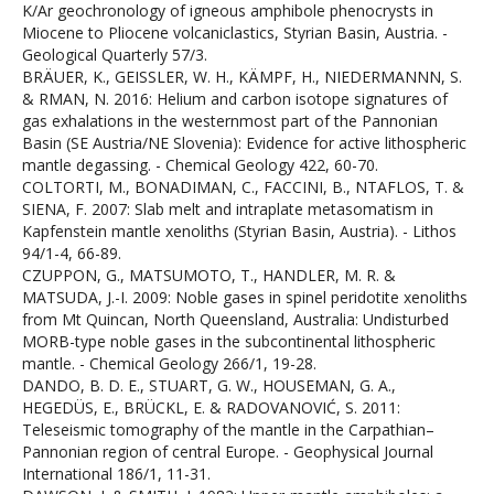
K/Ar geochronology of igneous amphibole phenocrysts in
Miocene to Pliocene volcaniclastics, Styrian Basin, Austria. -
Geological Quarterly 57/3.
BRÄUER, K., GEISSLER, W. H., KÄMPF, H., NIEDERMANNN, S.
& RMAN, N. 2016: Helium and carbon isotope signatures of
gas exhalations in the westernmost part of the Pannonian
Basin (SE Austria/NE Slovenia): Evidence for active lithospheric
mantle degassing. - Chemical Geology 422, 60-70.
COLTORTI, M., BONADIMAN, C., FACCINI, B., NTAFLOS, T. &
SIENA, F. 2007: Slab melt and intraplate metasomatism in
Kapfenstein mantle xenoliths (Styrian Basin, Austria). - Lithos
94/1-4, 66-89.
CZUPPON, G., MATSUMOTO, T., HANDLER, M. R. &
MATSUDA, J.-I. 2009: Noble gases in spinel peridotite xenoliths
from Mt Quincan, North Queensland, Australia: Undisturbed
MORB-type noble gases in the subcontinental lithospheric
mantle. - Chemical Geology 266/1, 19-28.
DANDO, B. D. E., STUART, G. W., HOUSEMAN, G. A.,
HEGEDÜS, E., BRÜCKL, E. & RADOVANOVIĆ, S. 2011:
Teleseismic tomography of the mantle in the Carpathian–
Pannonian region of central Europe. - Geophysical Journal
International 186/1, 11-31.