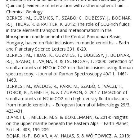
Quincan): evidence of interaction with asthenospheric fluid. -
Chemical Geology.
BERKESI, M., GUZMICS, T., SZABO, C., DUBESSY, J., BODNAR,
R. J., HIDAS, K. & RATTER, K. 2012: The role of CO2-rich fluids
in trace element transport and metasomatism in the
lithospheric mantle beneath the Central Pannonian Basin,
Hungary, based on fluid inclusions in mantle xenoliths. - Earth
and Planetary Science Letters 331, 8-20.
BERKESI, M., HIDAS, K., GUZMICS, T., DUBESSY, J., BODNAR,
R. J., SZABO, C., VAJNA, B. & TSUNOGAE, T. 2009: Detection of
small amounts of H2O in CO2-rich fluid inclusions using Raman
spectroscopy. - Journal of Raman Spectroscopy 40/11, 1461-
1463.
BERKESI, M., KÁLDOS, R., PARK, M., SZABÓ, C., VÁCZI, T.,
TÖRÖK, K., NÉMETH, B. & CZUPPON, G. 2017: Detection of
small amounts of N2 in CO2-rich high-density fluid inclusions
from mantle xenoliths. - European Journal of Mineralogy 29/3,
423-431.
BIANCHI, I., MILLER, M. S. & BOKELMANN, G. 2014: Insights
on the upper mantle beneath the Eastern Alps. - Earth Planet
Sci Lett 403, 199-209.
BOJAR, H.-P., BOJAR, A.-V., HAŁAS, S. & WÓJTOWICZ, A. 2013: