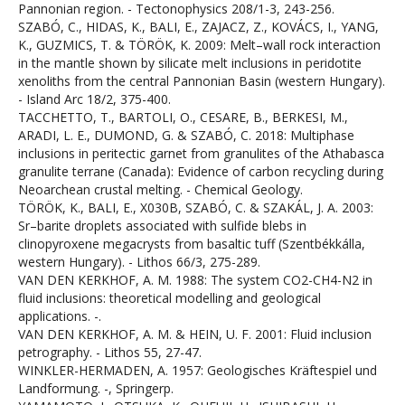
Pannonian region. - Tectonophysics 208/1-3, 243-256.
SZABÓ, C., HIDAS, K., BALI, E., ZAJACZ, Z., KOVÁCS, I., YANG,
K., GUZMICS, T. & TÖRÖK, K. 2009: Melt–wall rock interaction
in the mantle shown by silicate melt inclusions in peridotite
xenoliths from the central Pannonian Basin (western Hungary).
- Island Arc 18/2, 375-400.
TACCHETTO, T., BARTOLI, O., CESARE, B., BERKESI, M.,
ARADI, L. E., DUMOND, G. & SZABÓ, C. 2018: Multiphase
inclusions in peritectic garnet from granulites of the Athabasca
granulite terrane (Canada): Evidence of carbon recycling during
Neoarchean crustal melting. - Chemical Geology.
TÖRÖK, K., BALI, E., X030B, SZABÓ, C. & SZAKÁL, J. A. 2003:
Sr–barite droplets associated with sulfide blebs in
clinopyroxene megacrysts from basaltic tuff (Szentbékkálla,
western Hungary). - Lithos 66/3, 275-289.
VAN DEN KERKHOF, A. M. 1988: The system CO2-CH4-N2 in
fluid inclusions: theoretical modelling and geological
applications. -.
VAN DEN KERKHOF, A. M. & HEIN, U. F. 2001: Fluid inclusion
petrography. - Lithos 55, 27-47.
WINKLER-HERMADEN, A. 1957: Geologisches Kräftespiel und
Landformung. -, Springerp.