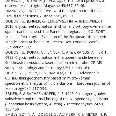
DAWSON, J. & SMITH, J. 1982: Upper-mantle amphiboles: a
review. - Mineralogical Magazine 45/337, 35-46.
DIAMOND, L. W. 2001: Review of the systematics of CO2–
H2O fluid inclusions. - Lithos 55/1, 69-99.
DOBOSI, G., JENNER, G., EMBEY-ISZTIN, A. & DOWNES, H.
2010: Cryptic metasomatism in clino- and orthopyroxene in the
upper mantle beneath the Pannonian region. - In: COLTORTI,
M. (eds): Petrological Evolution of the European Lithospheric
Mantle: From Archaean to Present Day. London, Special
Publication 337.
DOBOSI, G., KURAT, G., JENNER, G. A. & BRANDSTATTER, F.
1999: Cryptic metasomatism in the upper mantle beneath
Southeastern Austria: a laser ablation microprobe-ICP-MS
study. - Mineralogy and Petrology 67/3-4, 143-161.
DUBESSY, J., POTY, B. & RAMBOZ, C. 1989: Advances in
COHNS fluid geochemistry based on micro-Raman
spectrometric analysis of fluid inclusions. - European journal of
Mineralogy 1/4, 517-534.
EBNER, F. & SACHSENHOFER, R. F. 1995: Palaeogeography,
subsidence and thermal history of the Neogene Styrian Basin
(Pannonian basin system, Austria). - Tectonophysics 242/1,
133-150.
EMBEY-ISZTIN, A., DOBOSI, G., ALTHERR, R. & MEYER, H. P.