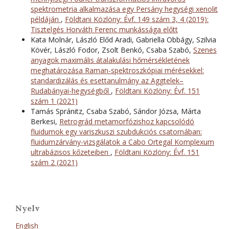
spektrometria alkalmazása egy Persány hegységi xenolit
példáján
,
Földtani Közlöny: Évf. 149 szám 3, 4 (2019):
Tisztelgés Horváth Ferenc munkássága előtt
Kata Molnár, László Előd Aradi, Gabriella Obbágy, Szilvia
Kövér, László Fodor, Zsolt Benkó, Csaba Szabó,
Szenes
anyagok maximális átalakulási hőmérsékletének
meghatározása Raman-spektroszkópiai mérésekkel:
standardizálás és esettanulmány az Aggtelek–
Rudabányai-hegységből
,
Földtani Közlöny: Évf. 151
szám 1 (2021)
Tamás Spránitz, Csaba Szabó, Sándor Józsa, Márta
Berkesi,
Retrográd metamorfózishoz kapcsolódó
fluidumok egy variszkuszi szubdukciós csatornában:
fluidumzárvány-vizsgálatok a Cabo Ortegal Komplexum
ultrabázisos kőzeteiben
,
Földtani Közlöny: Évf. 151
szám 2 (2021)
Nyelv
English