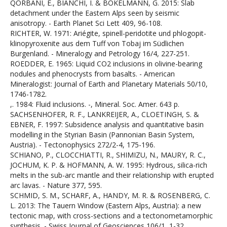
QORBANI, E., BIANCHI, I. & BOKELMANN, G. 2015: Slab
detachment under the Eastern Alps seen by seismic
anisotropy. - Earth Planet Sci Lett 409, 96-108.
RICHTER, W. 1971: Ariégite, spinell-peridotite und phlogopit-
klinopyroxenite aus dem Tuff von Tobaj im Südlichen
Burgenland. - Mineralogy and Petrology 16/4, 227-251.
ROEDDER, E. 1965: Liquid CO2 inclusions in olivine-bearing
nodules and phenocrysts from basalts. - American
Mineralogist: Journal of Earth and Planetary Materials 50/10,
1746-1782.
,. 1984: Fluid inclusions. -, Mineral. Soc. Amer. 643 p.
SACHSENHOFER, R. F., LANKREIJER, A., CLOETINGH, S. &
EBNER, F. 1997: Subsidence analysis and quantitative basin
modelling in the Styrian Basin (Pannonian Basin System,
Austria). - Tectonophysics 272/2-4, 175-196.
SCHIANO, P., CLOCCHIATTI, R., SHIMIZU, N., MAURY, R. C.,
JOCHUM, K. P. & HOFMANN, A. W. 1995: Hydrous, silica-rich
melts in the sub-arc mantle and their relationship with erupted
arc lavas. - Nature 377, 595.
SCHMID, S. M., SCHARF, A., HANDY, M. R. & ROSENBERG, C.
L. 2013: The Tauern Window (Eastern Alps, Austria): a new
tectonic map, with cross-sections and a tectonometamorphic
synthesis. - Swiss Journal of Geosciences 106/1, 1-32.