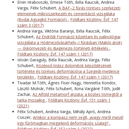
Ervin Hrabovszki, Emese Tóth, Béla Raucsik, Andrea
Varga, Félix Schubert,
A BAF–2 fúrás töréses szerkezeti
elemeinek mikroszerkezeti és cementáció vizsgálata
(Bodai Agyagkő Formáció)
,
Földtani Közlöny: Évf. 147
szám 3 (2017)
Andrea Varga, Viktória Baranyi, Béla Raucsik, Félix
Schubert,
Az Endrődi Formáció kőzettani és palinológiai
vizsgálata a Hódmezővásárhely–I fúrásban (Makói-árok)
— őskörnyezeti és diagenezis-történeti értékelés
,
Földtani Közlöny: Évf. 147 szám 1 (2017)
István Garaguly, Béla Raucsik, Andrea Varga, Félix
Schubert,
Középső-triász dolomitok képződésének
története és töréses deformációja a Szegedi-medence
területén
,
Földtani Közlöny: Évf. 147 szám 1 (2017)
Tivadar M.Tóth, Ágnes Fiser-Nagy, Henrietta Kondor,
László Molnár, Félix Schubert, Ilona Vargáné Tóth, Judit
Zachar,
Az Alföld metamorf aljzata: a köztes tömegtől a
tarka mozaikig
,
Földtani Közlöny: Évf. 151 szám 1
(2021)
Félix Schubert, Andrea Varga, Mihály Apró, Andrea
Csiszér,
Amikor a kompasz nem segít, avagy miről mesél
egy fúrómagban megjelenő deformációs szalag?
,
Földtani Közlöny: Évf. 152 szám 1 (2022)