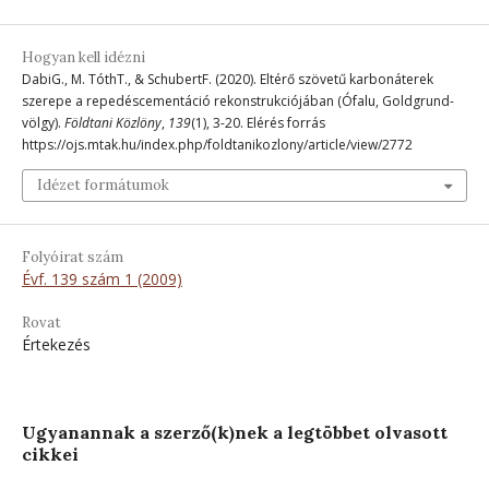
Hogyan kell idézni
DabiG., M. TóthT., & SchubertF. (2020). Eltérő szövetű karbonáterek
szerepe a repedéscementáció rekonstrukciójában (Ófalu, Goldgrund-
völgy).
Földtani Közlöny
,
139
(1), 3-20. Elérés forrás
https://ojs.mtak.hu/index.php/foldtanikozlony/article/view/2772
Idézet formátumok
Folyóirat szám
Évf. 139 szám 1 (2009)
Rovat
Értekezés
Ugyanannak a szerző(k)nek a legtöbbet olvasott
cikkei