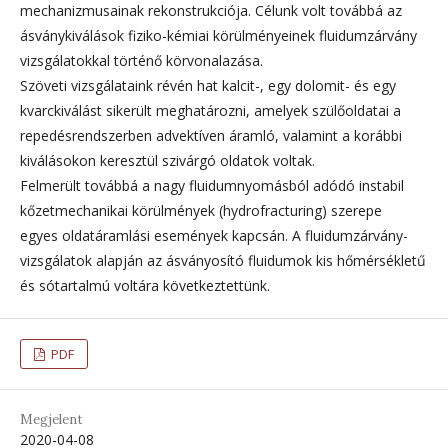
mechanizmusainak rekonstrukciója. Célunk volt továbbá az
ásványkiválások fiziko-kémiai körülményeinek fluidumzárvány
vizsgálatokkal történő körvonalazása.
Szöveti vizsgálataink révén hat kalcit-, egy dolomit- és egy
kvarckiválást sikerült meghatározni, amelyek szülőoldatai a
repedésrendszerben advektíven áramló, valamint a korábbi
kiválásokon keresztül szivárgó oldatok voltak.
Felmerült továbbá a nagy fluidumnyomásból adódó instabil
kőzetmechanikai körülmények (hydrofracturing) szerepe
egyes oldatáramlási események kapcsán. A fluidumzárvány-
vizsgálatok alapján az ásványosító fluidumok kis hőmérsékletű
és sótartalmú voltára következtettünk.
PDF
Megjelent
2020-04-08