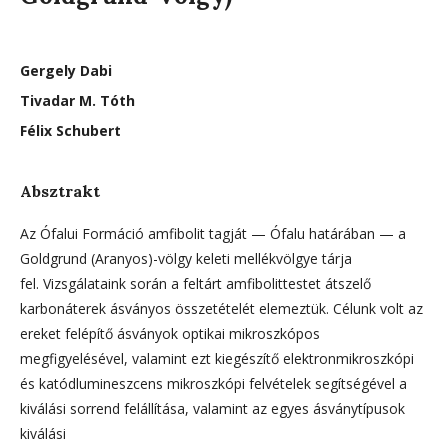
Gergely Dabi
Tivadar M. Tóth
Félix Schubert
Absztrakt
Az Ófalui Formáció amfibolit tagját — Ófalu határában — a
Goldgrund (Aranyos)-völgy keleti mellékvölgye tárja
fel. Vizsgálataink során a feltárt amfibolittestet átszelő
karbonáterek ásványos összetételét elemeztük. Célunk volt az
ereket felépítő ásványok optikai mikroszkópos
megfigyelésével, valamint ezt kiegészítő elektronmikroszkópi
és katódlumineszcens mikroszkópi felvételek segítségével a
kiválási sorrend felállítása, valamint az egyes ásványtípusok
kiválási