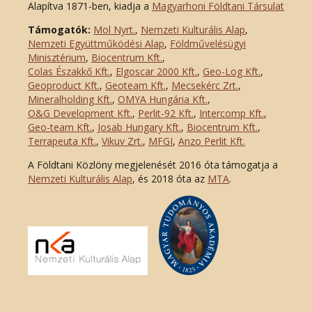
Alapítva 1871-ben, kiadja a
Magyarhoni Földtani Társulat
Támogatók:
Mol Nyrt.
,
Nemzeti Kulturális Alap
,
Nemzeti Együttműködési Alap
,
Földművelésügyi
Minisztérium
,
Biocentrum Kft.
,
Colas Északkő Kft
.
,
Elgoscar 2000 Kft
.
,
Geo-Log Kft.
,
Geoproduct Kft.
,
Geoteam Kft.
,
Mecsekérc Zrt.
,
Mineralholding Kft.
,
OMYA Hungária Kft.
,
O&G Development Kft
.
,
Perlit-92 Kft.
,
Intercomp Kft.
,
Geo-team Kft.
,
Josab Hungary Kft.
,
Biocentrum Kft.
,
Terrapeuta Kft.
,
Vikuv Zrt.
,
MFGI
,
Anzo Perlit Kft.
A Földtani Közlöny megjelenését 2016 óta támogatja a
Nemzeti Kulturális Alap
, és 2018 óta az
MTA
.