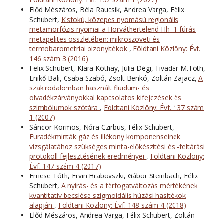
Előd Mészáros, Béla Raucsik, Andrea Varga, Félix
Schubert,
Kisfokú, közepes nyomású regionális
metamorfózis nyomai a Horváthertelend Hh–1 fúrás
metapelites összletében: mikroszöveti és
termobarometriai bizonyítékok
,
Földtani Közlöny: Évf.
146 szám 3 (2016)
Félix Schubert, Klára Kóthay, Júlia Dégi, Tivadar M.Tóth,
Enikő Bali, Csaba Szabó, Zsolt Benkó, Zoltán Zajacz,
A
szakirodalomban használt fluidum- és
olvadékzárványokkal kapcsolatos kifejezések és
szimbólumok szótára
,
Földtani Közlöny: Évf. 137 szám
1 (2007)
Sándor Körmös, Nóra Czirbus, Félix Schubert,
Furadékminták gáz és illékony komponenseinek
vizsgálatához szükséges minta-előkészítési és -feltárási
protokoll fejlesztésének eredményei
,
Földtani Közlöny:
Évf. 147 szám 4 (2017)
Emese Tóth, Ervin Hrabovszki, Gábor Steinbach, Félix
Schubert,
A nyírás- és a térfogatváltozás mértékének
kvantitatív becslése szigmoidális húzási hasítékok
alapján
,
Földtani Közlöny: Évf. 148 szám 4 (2018)
Előd Mészáros, Andrea Varga, Félix Schubert, Zoltán