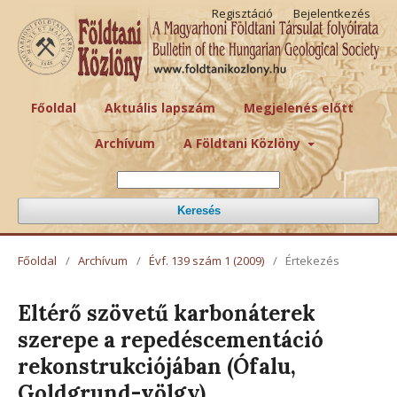
Regisztáció
Bejelentkezés
Főoldal
Aktuális lapszám
Megjelenés előtt
Archívum
A Földtani Közlöny
Keresés
Főoldal
/
Archívum
/
Évf. 139 szám 1 (2009)
/
Értekezés
Eltérő szövetű karbonáterek
szerepe a repedéscementáció
rekonstrukciójában (Ófalu,
Goldgrund-völgy)