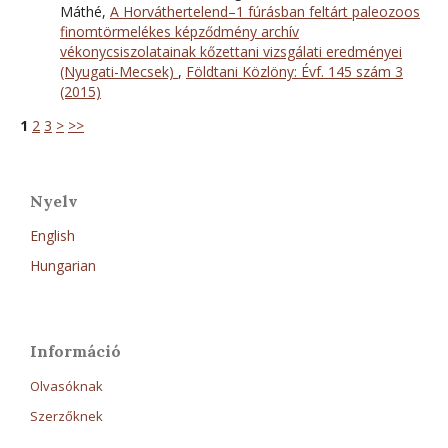
Máthé,
A Horváthertelend–1 fúrásban feltárt paleozoos
finomtörmelékes képződmény archív
vékonycsiszolatainak kőzettani vizsgálati eredményei
(Nyugati-Mecsek)
,
Földtani Közlöny: Évf. 145 szám 3
(2015)
1
2
3
>
>>
Nyelv
English
Hungarian
Információ
Olvasóknak
Szerzőknek