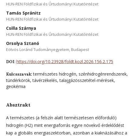
HUN-REN Földfizikai és Űrtudományi Kutatóintézet
Tamás Spránitz
HUN-REN Földfizikai és Űrtudományi Kutatóintézet
Csilla Szárnya
HUN-REN Földfizikai és Űrtudományi Kutatóintézet
Orsolya Sztanó
Eötvös Loránd Tudományegyetem, Budapest
https://doi.org/10.23928/foldt.kozl.2026.156.2.175
DOI:
természetes hidrogén, szénhidrogénrendszerek,
Kulcsszavak:
tündérkörök, távérzékelés, talajgázösszetétel-mérések,
geokémia
Absztrakt
A természetes (a felszín alatt természetesen előforduló)
hidrogén (H2) mint energiaforrás egyre növekvő érdeklődést
kap a globális energiaszektorban, azonban a kiaknázásához a