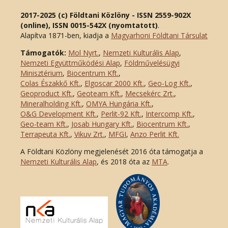
2017-2025 (c) Földtani Közlöny - ISSN 2559-902X
(online), ISSN 0015-542X (nyomtatott)
.
Alapítva 1871-ben, kiadja a
Magyarhoni Földtani Társulat
Támogatók:
Mol Nyrt.
,
Nemzeti Kulturális Alap
,
Nemzeti Együttműködési Alap
,
Földművelésügyi
Minisztérium
,
Biocentrum Kft.
,
Colas Északkő Kft
.
,
Elgoscar 2000 Kft
.
,
Geo-Log Kft.
,
Geoproduct Kft.
,
Geoteam Kft.
,
Mecsekérc Zrt.
,
Mineralholding Kft.
,
OMYA Hungária Kft.
,
O&G Development Kft
.
,
Perlit-92 Kft.
,
Intercomp Kft.
,
Geo-team Kft.
,
Josab Hungary Kft.
,
Biocentrum Kft.
,
Terrapeuta Kft.
,
Vikuv Zrt.
,
MFGI
,
Anzo Perlit Kft.
A Földtani Közlöny megjelenését 2016 óta támogatja a
Nemzeti Kulturális Alap
, és 2018 óta az
MTA
.