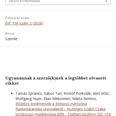
Idézet formátumok
Folyóirat szám
Évf. 156 szám 2 (2026)
Rovat
Szemle
Ugyanannak a szerző(k)nek a legtöbbet olvasott
cikkei
Tamás Spránitz, Gábor Tari, Kristóf Porkoláb, Aleš Vršič,
Wolfgang Hujer, Elias Mekonnen, Márta Berkesi,
Előzetes eredmények a Rohonci-nyírózóna
fluidumáramlási útvonalairól – tisztelgés Szabó Csaba
professzor munkássága előtt
,
Földtani Közlöny: Évf. 154