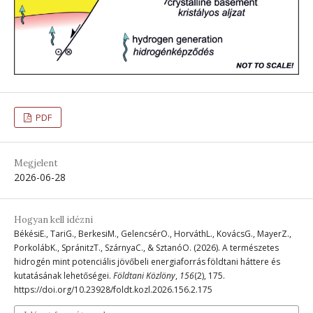
PDF
Megjelent
2026-06-28
Hogyan kell idézni
BékésiE., TariG., BerkesiM., GelencsérO., HorváthL., KovácsG., MayerZ.,
PorkolábK., SpránitzT., SzárnyaC., & SztanóO. (2026). A természetes
hidrogén mint potenciális jövőbeli energiaforrás földtani háttere és
kutatásának lehetőségei.
Földtani Közlöny
,
156
(2), 175.
https://doi.org/10.23928/foldt.kozl.2026.156.2.175