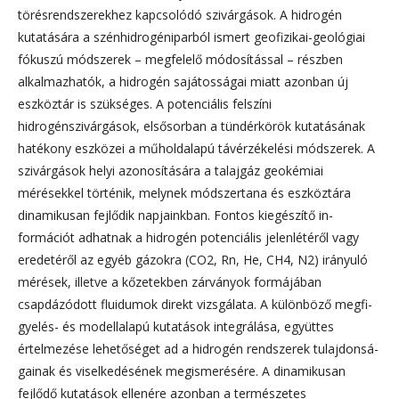
törésrendszerekhez kapcsolódó szivárgások. A hidrogén
kutatására a szénhidrogéniparból is­mert geofizikai-geológiai
fókuszú módszerek – megfelelő módosítással – részben
alkalmazhatók, a hidrogén sajátos­sá­gai miatt azonban új
eszköztár is szükséges. A potenciális felszíni
hidrogénszivárgások, elsősorban a tündérkörök ku­ta­tásának
hatékony eszközei a műholdalapú távérzékelési módszerek. A
szivárgások helyi azonosítására a talajgáz geo­ké­miai
mérésekkel történik, melynek módszertana és eszköztára
dinamikusan fejlődik napjainkban. Fontos kiegészítő in­
formációt adhatnak a hidrogén potenciális jelenlétéről vagy
eredetéről az egyéb gázokra (CO2, Rn, He, CH4, N2) irá­nyu­ló
mérések, illetve a kőzetekben zárványok formájában
csapdázódott fluidumok direkt vizsgálata. A különböző meg­fi­
gyelés- és modellalapú kutatások integrálása, együttes
értelmezése lehetőséget ad a hidrogén rendszerek tulaj­don­sá­
gai­nak és viselkedésének megismerésére. A dinamikusan
fejlődő kutatások ellenére azonban a természetes