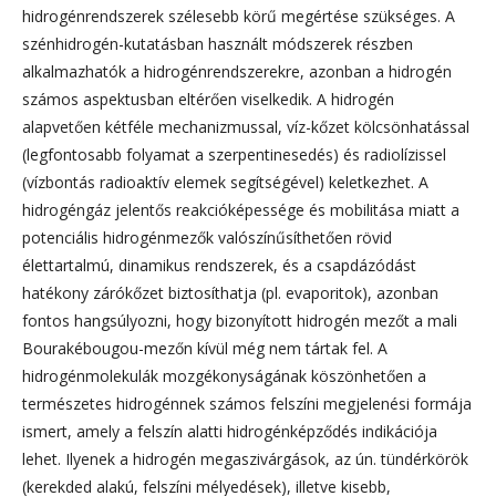
hidrogénrendszerek szélesebb körű megértése szükséges. A
szénhidrogén-kutatásban használt módszerek részben
alkalmazhatók a hidrogénrendszerekre, azonban a hidrogén
szá­mos aspektusban eltérően viselkedik. A hidrogén
alapvetően kétféle mechanizmussal, víz-kőzet kölcsönhatással
(legfon­to­sabb folyamat a szerpentinesedés) és radiolízissel
(vízbontás radioaktív elemek segítségével) keletkezhet. A
hidrogén­gáz jelentős reakcióképessége és mobilitása miatt a
potenciális hidrogénmezők valószínűsíthetően rövid
élettartalmú, di­na­mikus rendszerek, és a csapdázódást
hatékony zárókőzet biztosíthatja (pl. evaporitok), azonban
fontos hangsúlyozni, hogy bizonyított hidrogén mezőt a mali
Bourakébougou-mezőn kívül még nem tártak fel. A
hidrogénmolekulák mozgé­kony­ságának köszönhetően a
természetes hidrogénnek számos felszíni megjelenési formája
ismert, amely a felszín alatti hid­rogénképződés indikációja
lehet. Ilyenek a hidrogén megaszivárgások, az ún. tündérkörök
(kerekded alakú, felszíni mé­lyedések), illetve kisebb,