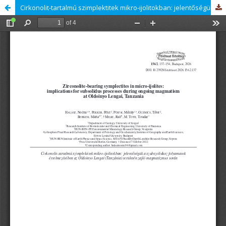
Cirkonolit-tartalmú szimplektitek mikro-ijolitokban: jelentőségük a szubszolidusz folyamatok értelmezésében az Oldoinyo Lengai (Tanzánia) területén zajló magmatizmus során