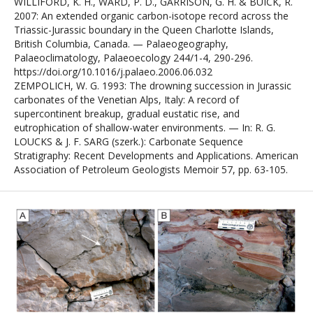
WILLIFORD, K. H., WARD, P. D., GARRISON, G. H. & BUICK, R.
2007: An extended organic carbon-isotope record across the
Triassic-Jurassic boundary in the Queen Charlotte Islands,
British Columbia, Canada. — Palaeogeography,
Palaeoclimatology, Palaeoecology 244/1-4, 290-296.
https://doi.org/10.1016/j.palaeo.2006.06.032
ZEMPOLICH, W. G. 1993: The drowning succession in Jurassic
carbonates of the Venetian Alps, Italy: A record of
supercontinent breakup, gradual eustatic rise, and
eutrophication of shallow-water environments. — In: R. G.
LOUCKS & J. F. SARG (szerk.): Carbonate Sequence
Stratigraphy: Recent Developments and Applications. American
Association of Petroleum Geologists Memoir 57, pp. 63-105.