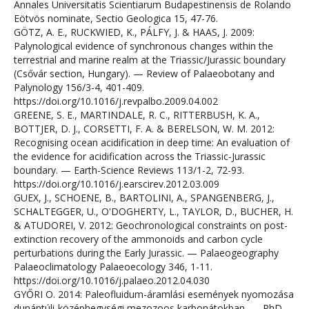
Annales Universitatis Scientiarum Budapestinensis de Rolando
Eötvös nominate, Sectio Geologica 15, 47-76.
GÖTZ, A. E., RUCKWIED, K., PÁLFY, J. & HAAS, J. 2009:
Palynological evidence of synchronous changes within the
terrestrial and marine realm at the Triassic/Jurassic boundary
(Csővár section, Hungary). — Review of Palaeobotany and
Palynology 156/3-4, 401-409.
https://doi.org/10.1016/j.revpalbo.2009.04.002
GREENE, S. E., MARTINDALE, R. C., RITTERBUSH, K. A.,
BOTTJER, D. J., CORSETTI, F. A. & BERELSON, W. M. 2012:
Recognising ocean acidification in deep time: An evaluation of
the evidence for acidification across the Triassic-Jurassic
boundary. — Earth-Science Reviews 113/1-2, 72-93.
https://doi.org/10.1016/j.earscirev.2012.03.009
GUEX, J., SCHOENE, B., BARTOLINI, A., SPANGENBERG, J.,
SCHALTEGGER, U., O'DOGHERTY, L., TAYLOR, D., BUCHER, H.
& ATUDOREI, V. 2012: Geochronological constraints on post-
extinction recovery of the ammonoids and carbon cycle
perturbations during the Early Jurassic. — Palaeogeography
Palaeoclimatology Palaeoecology 346, 1-11.
https://doi.org/10.1016/j.palaeo.2012.04.030
GYŐRI O. 2014: Paleofluidum-áramlási események nyomozása
dunántúli-középhegységi mezozoos karbonátokban. — PhD