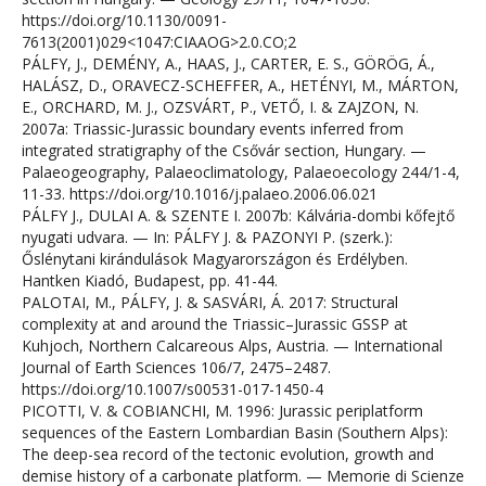
https://doi.org/10.1130/0091-
7613(2001)029<1047:CIAAOG>2.0.CO;2
PÁLFY, J., DEMÉNY, A., HAAS, J., CARTER, E. S., GÖRÖG, Á.,
HALÁSZ, D., ORAVECZ-SCHEFFER, A., HETÉNYI, M., MÁRTON,
E., ORCHARD, M. J., OZSVÁRT, P., VETŐ, I. & ZAJZON, N.
2007a: Triassic-Jurassic boundary events inferred from
integrated stratigraphy of the Csővár section, Hungary. —
Palaeogeography, Palaeoclimatology, Palaeoecology 244/1-4,
11-33. https://doi.org/10.1016/j.palaeo.2006.06.021
PÁLFY J., DULAI A. & SZENTE I. 2007b: Kálvária-dombi kőfejtő
nyugati udvara. — In: PÁLFY J. & PAZONYI P. (szerk.):
Őslénytani kirándulások Magyarországon és Erdélyben.
Hantken Kiadó, Budapest, pp. 41-44.
PALOTAI, M., PÁLFY, J. & SASVÁRI, Á. 2017: Structural
complexity at and around the Triassic–Jurassic GSSP at
Kuhjoch, Northern Calcareous Alps, Austria. — International
Journal of Earth Sciences 106/7, 2475–2487.
https://doi.org/10.1007/s00531-017-1450-4
PICOTTI, V. & COBIANCHI, M. 1996: Jurassic periplatform
sequences of the Eastern Lombardian Basin (Southern Alps):
The deep-sea record of the tectonic evolution, growth and
demise history of a carbonate platform. — Memorie di Scienze