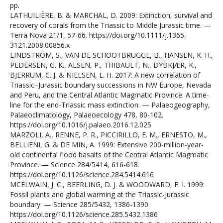
pp.
LATHUILIÈRE, B. & MARCHAL, D. 2009: Extinction, survival and
recovery of corals from the Triassic to Middle Jurassic time. —
Terra Nova 21/1, 57-66. https://doi.org/10.1111/j.1365-
3121.2008.00856.x
LINDSTRÖM, S., VAN DE SCHOOTBRUGGE, B., HANSEN, K. H.,
PEDERSEN, G. K., ALSEN, P., THIBAULT, N., DYBKJÆR, K.,
BJERRUM, C. J. & NIELSEN, L. H. 2017: A new correlation of
Triassic–Jurassic boundary successions in NW Europe, Nevada
and Peru, and the Central Atlantic Magmatic Province: A time-
line for the end-Triassic mass extinction. — Palaeogeography,
Palaeoclimatology, Palaeoecology 478, 80-102.
https://doi.org/10.1016/j.palaeo.2016.12.025
MARZOLI, A., RENNE, P. R., PICCIRILLO, E. M., ERNESTO, M.,
BELLIENI, G. & DE MIN, A. 1999: Extensive 200-million-year-
old continental flood basalts of the Central Atlantic Magmatic
Province. — Science 284/5414, 616-618.
https://doi.org/10.1126/science.284.5414.616
MCELWAIN, J. C., BEERLING, D. J. & WOODWARD, F. I. 1999:
Fossil plants and global warming at the Triassic-Jurassic
boundary. — Science 285/5432, 1386-1390.
https://doi.org/10.1126/science.285.5432.1386