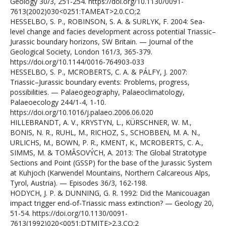
Geology 30/3, 251-254. https://doi.org/10.1130/0091-
7613(2002)030<0251:TAMEAT>2.0.CO;2
HESSELBO, S. P., ROBINSON, S. A. & SURLYK, F. 2004: Sea-
level change and facies development across potential Triassic–
Jurassic boundary horizons, SW Britain. — Journal of the
Geological Society, London 161/3, 365-379.
https://doi.org/10.1144/0016-764903-033
HESSELBO, S. P., MCROBERTS, C. A. & PÁLFY, J. 2007:
Triassic–Jurassic boundary events: Problems, progress,
possibilities. — Palaeogeography, Palaeoclimatology,
Palaeoecology 244/1-4, 1-10.
https://doi.org/10.1016/j.palaeo.2006.06.020
HILLEBRANDT, A. V., KRYSTYN, L., KÜRSCHNER, W. M.,
BONIS, N. R., RUHL, M., RICHOZ, S., SCHOBBEN, M. A. N.,
URLICHS, M., BOWN, P. R., KMENT, K., MCROBERTS, C. A.,
SIMMS, M. & TOMÃSOVÝCH, A. 2013: The Global Stratotype
Sections and Point (GSSP) for the base of the Jurassic System
at Kuhjoch (Karwendel Mountains, Northern Calcareous Alps,
Tyrol, Austria). — Episodes 36/3, 162-198.
HODYCH, J. P. & DUNNING, G. R. 1992: Did the Manicouagan
impact trigger end-of-Triassic mass extinction? — Geology 20,
51-54. https://doi.org/10.1130/0091-
7613(1992)020<0051:DTMITE>2.3.CO;2