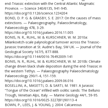
end-Triassic extinction with the Central Atlantic Magmatic
Province. — Science 340/6135, 941-945.
https://doi.org/10.1126/science.1234204
BOND, D. P. G. & GRASBY, S. E. 2017: On the causes of mass
extinctions. — Palaeogeography, Palaeoclimatology,
Palaeoecology 478, 3-29.
https://doi.org/10.1016/j.palaeo.2016.11.005
BONIS, N. R., RUHL, M. & KURSCHNER, W. M. 2010a:
Milankovitch-scale palynological turnover across the Triassic-
Jurassic transition at St. Audrie's Bay, SW UK. — Journal of the
Geological Society 167/5, 877-888.
https://doi.org/10.1144/0016-76492009-141
BONIS, N. R., RUHL, M. & KURSCHNER, W. M. 2010b: Climate
change driven black shale deposition during the end-Triassic in
the western Tethys. — Palaeogeography Palaeoclimatology
Palaeoecology 290/1-4, 151-159.
https://doi.org/10.1016/j.palaeo.2009.06.016
BOSELLINI, A., MASETTI, D. & SARTI, M. 1981: A Jurassic
“Tongue of the Ocean” infilled with oolitic sands: The Belluno
Trough, Venetian Alps, Italy. — Marine Geology 44/1, 59-95.
https://doi.org/10.1016/0025-3227(81)90113-4
BOWN, P., LEES, J. & YOUNG, J. 2004: Calcareous