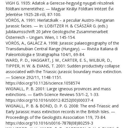
VIGH G. 1935: Adatok a Gerecse-hegység nyugati részének
földtani ismeretéhez. — Magyar Királyi Földtani Intézet Évi
Jelentése 1925-28-ról, 87-100.
VÖRÖS, A. 1991: Hierlatzkalk – a peculiar Austro-Hungarian
Jurassic facies. — In: LOBITZER H. & CSÁSZÁR G. (eds.)
Jubiläumsschrift 20 Jahre Geologische Zusammenarbeit
Österreich – Ungarn. Wien, I: 145-154.
VÖRÖS, A., GALÁCZ A. 1998: Jurassic palaeogeography of the
Transdanubian Central Range (Hungary). — Rivista Italiana di
Paleontologia e Stratigraphia 104/1, 69-84.
WARD, P. D., HAGGART, J. W., CARTER, E. S., WILBUR, D.,
TIPPER, H. W. & EVANS, T. 2001: Sudden productivity collapse
associated with the Triassic-Jurassic boundary mass extinction.
— Science 292/11, 1148-1151.
https://doi.org/10.1126/science.1058574
WIGNALL, P. B. 2001: Large igneous provinces and mass
extinctions. — Earth-Science Reviews 53/1-2, 1-33.
https://doi.org/10.1016/s0012-8252(00)00037-4
WIGNALL, P. B. & BOND, D. P. G. 2008: The end-Triassic and
Early Jurassic mass extinction records in the British Isles. —
Proceedings of the Geologists Association 119, 73-84.
https://doi.org/10.1016/s0016-7878(08)80259-3