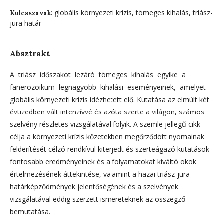
globális környezeti krízis, tömeges kihalás, triász-
Kulcsszavak:
jura határ
Absztrakt
A triász időszakot lezáró tömeges kihalás egyike a
fanerozoikum legnagyobb kihalási eseményeinek, amelyet
globális környezeti krízis idézhetett elő. Kutatása az elmúlt két
évtizedben vált intenzívvé és azóta szerte a világon, számos
szelvény részletes vizsgálatával folyik. A szemle jellegű cikk
célja a környezeti krízis kőzetekben megőrződött nyomainak
felderítését célzó rendkívül kiterjedt és szerteágazó kutatások
fontosabb eredményeinek és a folyamatokat kiváltó okok
értelmezésének áttekintése, valamint a hazai triász-jura
határképződmények jelentőségének és a szelvények
vizsgálatával eddig szerzett ismereteknek az összegző
bemutatása.