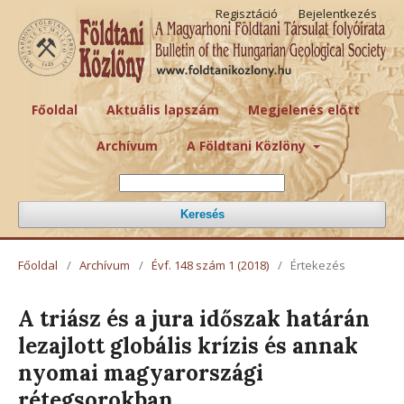
Regisztáció
Bejelentkezés
Főoldal
Aktuális lapszám
Megjelenés előtt
Archívum
A Földtani Közlöny
Keresés
Főoldal
/
Archívum
/
Évf. 148 szám 1 (2018)
/
Értekezés
A triász és a jura időszak határán
lezajlott globális krízis és annak
nyomai magyarországi
rétegsorokban