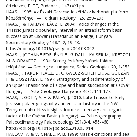
értekezés, ELTE, Budapest, 147+XXI pp.
HAAS J. 1995: Az Északi Gerecse felsőtriász karbonát platform
képződményei. — Földtani Közlöny 125, 259–293.
HAAS, J. & TARDY-FILÁCZ, E. 2004: Facies changes in the
Triassic-Jurassic boundary interval in an intraplatform basin
succession at Csővár (Transdanubian Range, Hungary). —
Sedimentary Geology 168/1-2, 19-48.
https://doi.org/10.1016/j.sedgeo.2004.03.002
HAAS J., JOCHÁNÉ EDELÉNYI E., GIDAI L., KAISER M., KRETZOI
M. & ORAVECZ J. 1984: Sümeg és környékének földtani
felépítése. — Geologica Hungarica, Series Geologica 20, 1-353.
HAAS, J., TARDI-FILÁCZ, E., ORAVECZ-SCHEFFER, A., GÓCZÁN,
F. & DOSZTÁLY, L. 1997: Stratigraphy and sedimentology of
an Upper Triassic toe-of-slope and basin succession at Csővár,
Hungary. — Acta Geologica Hungarica 40/2, 111-177.
HAAS, J., GÖTZ, A. E. & PÁLFY, J. 2010: Late Triassic to Early
Jurassic palaeogeography and eustatic history in the NW
Tethyan realm: New insights from sedimentary and organic
facies of the Csővár Basin (Hungary). — Palaeogeography
Palaeoclimatology Palaeoecology 291/3-4, 456-468.
https://doi.org/10.1016/j.palaeo.2010.03.014
HALLAM, A. & WIGNALL, P. B. 1999: Mass extinctions and sea-