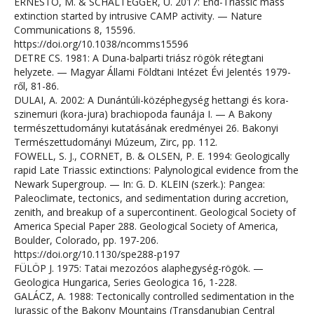
ERNESTO, M. & SCHALTEGGER, U. 2017: End-Triassic mass
extinction started by intrusive CAMP activity. — Nature
Communications 8, 15596.
https://doi.org/10.1038/ncomms15596
DETRE CS. 1981: A Duna-balparti triász rögök rétegtani
helyzete. — Magyar Állami Földtani Intézet Évi Jelentés 1979-
ről, 81-86.
DULAI, A. 2002: A Dunántúli-középhegység hettangi és kora-
szinemuri (kora-jura) brachiopoda faunája I. — A Bakony
természettudományi kutatásának eredményei 26. Bakonyi
Természettudományi Múzeum, Zirc, pp. 112.
FOWELL, S. J., CORNET, B. & OLSEN, P. E. 1994: Geologically
rapid Late Triassic extinctions: Palynological evidence from the
Newark Supergroup. — In: G. D. KLEIN (szerk.): Pangea:
Paleoclimate, tectonics, and sedimentation during accretion,
zenith, and breakup of a supercontinent. Geological Society of
America Special Paper 288. Geological Society of America,
Boulder, Colorado, pp. 197-206.
https://doi.org/10.1130/spe288-p197
FÜLÖP J. 1975: Tatai mezozóos alaphegység-rögök. —
Geologica Hungarica, Series Geologica 16, 1-228.
GALÁCZ, A. 1988: Tectonically controlled sedimentation in the
Jurassic of the Bakony Mountains (Transdanubian Central