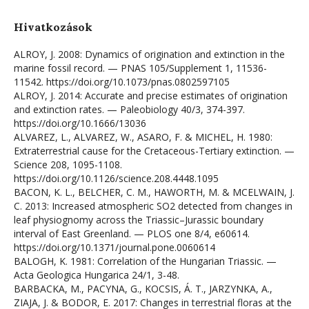
Hivatkozások
ALROY, J. 2008: Dynamics of origination and extinction in the
marine fossil record. — PNAS 105/Supplement 1, 11536-
11542. https://doi.org/10.1073/pnas.0802597105
ALROY, J. 2014: Accurate and precise estimates of origination
and extinction rates. — Paleobiology 40/3, 374-397.
https://doi.org/10.1666/13036
ALVAREZ, L., ALVAREZ, W., ASARO, F. & MICHEL, H. 1980:
Extraterrestrial cause for the Cretaceous-Tertiary extinction. —
Science 208, 1095-1108.
https://doi.org/10.1126/science.208.4448.1095
BACON, K. L., BELCHER, C. M., HAWORTH, M. & MCELWAIN, J.
C. 2013: Increased atmospheric SO2 detected from changes in
leaf physiognomy across the Triassic–Jurassic boundary
interval of East Greenland. — PLOS one 8/4, e60614.
https://doi.org/10.1371/journal.pone.0060614
BALOGH, K. 1981: Correlation of the Hungarian Triassic. —
Acta Geologica Hungarica 24/1, 3-48.
BARBACKA, M., PACYNA, G., KOCSIS, Á. T., JARZYNKA, A.,
ZIAJA, J. & BODOR, E. 2017: Changes in terrestrial floras at the