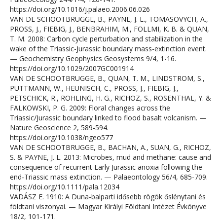
https://doi.org/10.1016/j.palaeo.2006.06.026
VAN DE SCHOOTBRUGGE, B., PAYNE, J. L., TOMASOVYCH, A.,
PROSS, J., FIEBIG, J., BENBRAHIM, M., FOLLMI, K. B. & QUAN,
T. M. 2008: Carbon cycle perturbation and stabilization in the
wake of the Triassic-Jurassic boundary mass-extinction event.
— Geochemistry Geophysics Geosystems 9/4, 1-16.
https://doi.org/10.1029/2007GC001914
VAN DE SCHOOTBRUGGE, B., QUAN, T. M., LINDSTROM, S.,
PUTTMANN, W., HEUNISCH, C., PROSS, J., FIEBIG, J.,
PETSCHICK, R., ROHLING, H. G., RICHOZ, S., ROSENTHAL, Y. &
FALKOWSKI, P. G. 2009: Floral changes across the
Triassic/Jurassic boundary linked to flood basalt volcanism. —
Nature Geoscience 2, 589-594.
https://doi.org/10.1038/ngeo577
VAN DE SCHOOTBRUGGE, B., BACHAN, A., SUAN, G., RICHOZ,
S. & PAYNE, J. L. 2013: Microbes, mud and methane: cause and
consequence of recurrent Early Jurassic anoxia following the
end‐Triassic mass extinction. — Palaeontology 56/4, 685-709.
https://doi.org/10.1111/pala.12034
VADÁSZ E. 1910: A Duna-balparti idősebb rögök őslénytani és
földtani viszonyai. — Magyar Királyi Földtani Intézet Évkönyve
18/2, 101-171.