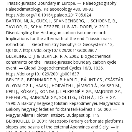
Triassic-Jurassic Boundary in Europe. — Palaeogeography,
Palaeoclimatology, Palaeoecology 480, 80-93.
https://doi.org//10.1016/j.palaeo.2017.05.024
BARTOLINI, A., GUEX, J., SPANGENBERG, J., SCHOENE, B.,
TAYLOR, D., SCHALTEGGER, U. & ATUDOREI, V. 2012:
Disentangling the Hettangian carbon isotope record:
Implications for the aftermath of the end-Triassic mass
extinction. — Geochemistry Geophysics Geosystems 13,
Q01007. https://doi.org/10.1029/2011GC003807
BEERLING, D. J. & BERNER, R. A. 2002: Biogeochemical
constraints on the Triassic-Jurassic boundary carbon cycle
event. — Global Biogeochemical Cycles 16/3, 1036.
https://doi.org/10.1029/2001gb001637
BENCE G., BERNHARDT B., BIHARI D., BÁLINT CS., CSÁSZÁR
G., GYALOG L., HAAS J., HORVÁTH I., JÁMBOR Á., KAISER M.,
KÉRI J., KÓKAY J., KONDA J., LELKESNÉ F. GY., MAJOROS GY.,
PEREGI ZS., RAINCSÁK GY., SOLTI G., TÓTH Á., TÓTH GY.
1990: A Bakony hegység földtani képződményei. Magyarázó a
Bakony hegység fedetlen földtani térképéhez 1: 50 000. —
Magyar Állami Földtani Intézet, Budapest pp. 119.
BERNOULLI, D. 2001: Mesozoic-Tertiary carbonate platforms,
slopes and basins of the external Apennines and Sicily. — In: