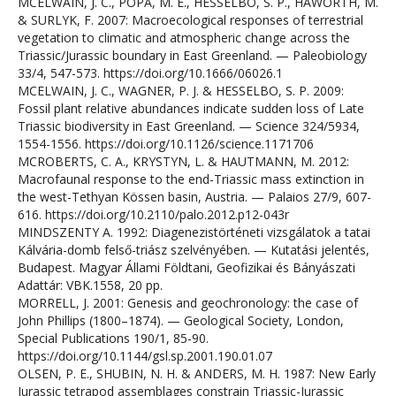
MCELWAIN, J. C., POPA, M. E., HESSELBO, S. P., HAWORTH, M.
& SURLYK, F. 2007: Macroecological responses of terrestrial
vegetation to climatic and atmospheric change across the
Triassic/Jurassic boundary in East Greenland. — Paleobiology
33/4, 547-573. https://doi.org/10.1666/06026.1
MCELWAIN, J. C., WAGNER, P. J. & HESSELBO, S. P. 2009:
Fossil plant relative abundances indicate sudden loss of Late
Triassic biodiversity in East Greenland. — Science 324/5934,
1554-1556. https://doi.org/10.1126/science.1171706
MCROBERTS, C. A., KRYSTYN, L. & HAUTMANN, M. 2012:
Macrofaunal response to the end-Triassic mass extinction in
the west-Tethyan Kössen basin, Austria. — Palaios 27/9, 607-
616. https://doi.org/10.2110/palo.2012.p12-043r
MINDSZENTY A. 1992: Diagenezistörténeti vizsgálatok a tatai
Kálvária-domb felső-triász szelvényében. — Kutatási jelentés,
Budapest. Magyar Állami Földtani, Geofizikai és Bányászati
Adattár: VBK.1558, 20 pp.
MORRELL, J. 2001: Genesis and geochronology: the case of
John Phillips (1800–1874). — Geological Society, London,
Special Publications 190/1, 85-90.
https://doi.org/10.1144/gsl.sp.2001.190.01.07
OLSEN, P. E., SHUBIN, N. H. & ANDERS, M. H. 1987: New Early
Jurassic tetrapod assemblages constrain Triassic-Jurassic