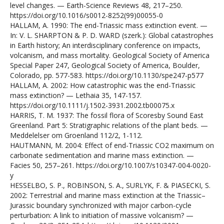
level changes. — Earth-Science Reviews 48, 217–250.
https://doi.org/10.1016/s0012-8252(99)00055-0
HALLAM, A. 1990: The end-Triassic mass extinction event. —
In: V. L. SHARPTON & P. D. WARD (szerk.): Global catastrophes
in Earth history; An interdisciplinary conference on impacts,
volcanism, and mass mortality. Geological Society of America
Special Paper 247, Geological Society of America, Boulder,
Colorado, pp. 577-583. https://doi.org/10.1130/spe247-p577
HALLAM, A. 2002: How catastrophic was the end-Triassic
mass extinction? — Lethaia 35, 147-157.
https://doi.org/10.1111/j.1502-3931.2002.tb00075.x
HARRIS, T. M. 1937: The fossil flora of Scoresby Sound East
Greenland. Part 5: Stratigraphic relations of the plant beds. —
Meddelelser om Groenland 112/2, 1-112.
HAUTMANN, M. 2004: Effect of end-Triassic CO2 maximum on
carbonate sedimentation and marine mass extinction. —
Facies 50, 257–261. https://doi.org/10.1007/s10347-004-0020-
y
HESSELBO, S. P., ROBINSON, S. A., SURLYK, F. & PIASECKI, S.
2002: Terrestrial and marine mass extinction at the Triassic–
Jurassic boundary synchronized with major carbon-cycle
perturbation: A link to initiation of massive volcanism? —