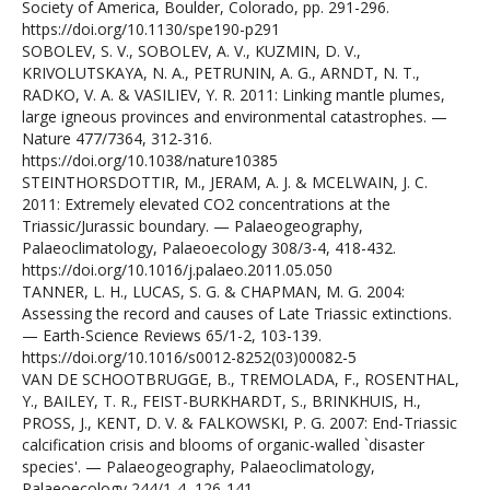
Society of America, Boulder, Colorado, pp. 291-296.
https://doi.org/10.1130/spe190-p291
SOBOLEV, S. V., SOBOLEV, A. V., KUZMIN, D. V.,
KRIVOLUTSKAYA, N. A., PETRUNIN, A. G., ARNDT, N. T.,
RADKO, V. A. & VASILIEV, Y. R. 2011: Linking mantle plumes,
large igneous provinces and environmental catastrophes. —
Nature 477/7364, 312-316.
https://doi.org/10.1038/nature10385
STEINTHORSDOTTIR, M., JERAM, A. J. & MCELWAIN, J. C.
2011: Extremely elevated CO2 concentrations at the
Triassic/Jurassic boundary. — Palaeogeography,
Palaeoclimatology, Palaeoecology 308/3-4, 418-432.
https://doi.org/10.1016/j.palaeo.2011.05.050
TANNER, L. H., LUCAS, S. G. & CHAPMAN, M. G. 2004:
Assessing the record and causes of Late Triassic extinctions.
— Earth-Science Reviews 65/1-2, 103-139.
https://doi.org/10.1016/s0012-8252(03)00082-5
VAN DE SCHOOTBRUGGE, B., TREMOLADA, F., ROSENTHAL,
Y., BAILEY, T. R., FEIST-BURKHARDT, S., BRINKHUIS, H.,
PROSS, J., KENT, D. V. & FALKOWSKI, P. G. 2007: End-Triassic
calcification crisis and blooms of organic-walled `disaster
species'. — Palaeogeography, Palaeoclimatology,
Palaeoecology 244/1-4, 126-141.