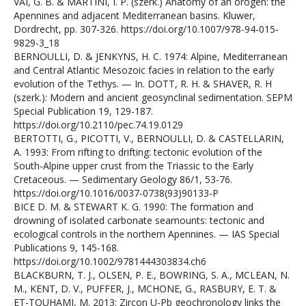
VAI, G. B. & MARTINI, I. P. (szerk.) Anatomy of an orogen: the
Apennines and adjacent Mediterranean basins. Kluwer,
Dordrecht, pp. 307-326. https://doi.org/10.1007/978-94-015-
9829-3_18
BERNOULLI, D. & JENKYNS, H. C. 1974: Alpine, Mediterranean
and Central Atlantic Mesozoic facies in relation to the early
evolution of the Tethys. — In. DOTT, R. H. & SHAVER, R. H
(szerk.): Modern and ancient geosynclinal sedimentation. SEPM
Special Publication 19, 129-187.
https://doi.org/10.2110/pec.74.19.0129
BERTOTTI, G., PICOTTI, V., BERNOULLI, D. & CASTELLARIN,
A. 1993: From rifting to drifting: tectonic evolution of the
South-Alpine upper crust from the Triassic to the Early
Cretaceous. — Sedimentary Geology 86/1, 53-76.
https://doi.org/10.1016/0037-0738(93)90133-P
BICE D. M. & STEWART K. G. 1990: The formation and
drowning of isolated carbonate seamounts: tectonic and
ecological controls in the northern Apennines. — IAS Special
Publications 9, 145-168.
https://doi.org/10.1002/9781444303834.ch6
BLACKBURN, T. J., OLSEN, P. E., BOWRING, S. A., MCLEAN, N.
M., KENT, D. V., PUFFER, J., MCHONE, G., RASBURY, E. T. &
ET-TOUHAMI, M. 2013: Zircon U-Pb geochronology links the