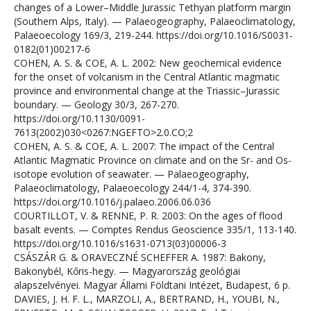
changes of a Lower–Middle Jurassic Tethyan platform margin
(Southern Alps, Italy). — Palaeogeography, Palaeoclimatology,
Palaeoecology 169/3, 219-244. https://doi.org/10.1016/S0031-
0182(01)00217-6
COHEN, A. S. & COE, A. L. 2002: New geochemical evidence
for the onset of volcanism in the Central Atlantic magmatic
province and environmental change at the Triassic–Jurassic
boundary. — Geology 30/3, 267-270.
https://doi.org/10.1130/0091-
7613(2002)030<0267:NGEFTO>2.0.CO;2
COHEN, A. S. & COE, A. L. 2007: The impact of the Central
Atlantic Magmatic Province on climate and on the Sr- and Os-
isotope evolution of seawater. — Palaeogeography,
Palaeoclimatology, Palaeoecology 244/1-4, 374-390.
https://doi.org/10.1016/j.palaeo.2006.06.036
COURTILLOT, V. & RENNE, P. R. 2003: On the ages of flood
basalt events. — Comptes Rendus Geoscience 335/1, 113-140.
https://doi.org/10.1016/s1631-0713(03)00006-3
CSÁSZÁR G. & ORAVECZNÉ SCHEFFER A. 1987: Bakony,
Bakonybél, Kőris-hegy. — Magyarország geológiai
alapszelvényei. Magyar Állami Földtani Intézet, Budapest, 6 p.
DAVIES, J. H. F. L., MARZOLI, A., BERTRAND, H., YOUBI, N.,