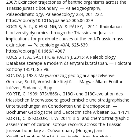
2007: Extinction trajectories of benthic organisms across the
Triassic-Jurassic boundary. — Palaeogeography,
Palaeoclimatology, Palaeoecology 224, 201-222.
https://doi.org/10.1016/j.palaeo.2006.06.029
KOCSIS, Á. T., KIESSLING, W. & PÁLFY, J. 2014: Radiolarian
biodiversity dynamics through the Triassic and Jurassic:
implications for proximate causes of the end-Triassic mass
extinction. — Paleobiology 40/4, 625-639.
https://doi.org/10.1666/14007
KOCSIS T. Á., SÁGHI K. & PÁLFY J. 2015: A Paleobiology
Database szerepe a modern őslénytani kutatásban. — Földtani
Közlöny 145/1, 85-98.
KONDA J. 1987: Magyarország geológiai alapszelvényei:
Gerecse, Süttő, Vöröshídi-kőfejtő. — Magyar Állami Földtani
Intézet, Budapest, 6 pp.
KORTE, C. 1999: 87Sr/86Sr-, 18O- und 13C-evolution des
triassischen Meerwassers: geochemische und stratigraphische
Untersuschungen an Conodonten und Brachiopoden. —
Bochumer Geologische und Geotechnische Arbeiten 52, 1-171.
KORTE, C. & KOZUR, H. W. 2011: Bio- and chemostratigraphic
assessment of carbon isotope records across the Triassic-
Jurassic boundary at Csővár quarry (Hungary) and
Kendlbachgraben (Austria) and implications for global