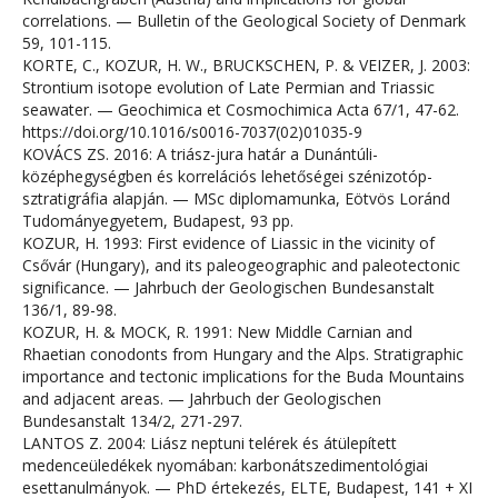
correlations. — Bulletin of the Geological Society of Denmark
59, 101-115.
KORTE, C., KOZUR, H. W., BRUCKSCHEN, P. & VEIZER, J. 2003:
Strontium isotope evolution of Late Permian and Triassic
seawater. — Geochimica et Cosmochimica Acta 67/1, 47-62.
https://doi.org/10.1016/s0016-7037(02)01035-9
KOVÁCS ZS. 2016: A triász-jura határ a Dunántúli-
középhegységben és korrelációs lehetőségei szénizotóp-
sztratigráfia alapján. — MSc diplomamunka, Eötvös Loránd
Tudományegyetem, Budapest, 93 pp.
KOZUR, H. 1993: First evidence of Liassic in the vicinity of
Csővár (Hungary), and its paleogeographic and paleotectonic
significance. — Jahrbuch der Geologischen Bundesanstalt
136/1, 89-98.
KOZUR, H. & MOCK, R. 1991: New Middle Carnian and
Rhaetian conodonts from Hungary and the Alps. Stratigraphic
importance and tectonic implications for the Buda Mountains
and adjacent areas. — Jahrbuch der Geologischen
Bundesanstalt 134/2, 271-297.
LANTOS Z. 2004: Liász neptuni telérek és átülepített
medenceüledékek nyomában: karbonátszedimentológiai
esettanulmányok. — PhD értekezés, ELTE, Budapest, 141 + XI