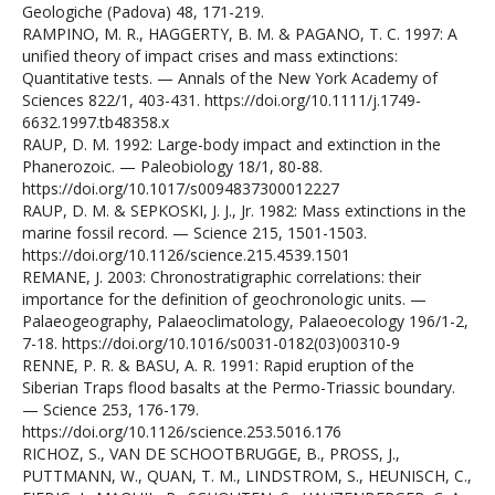
Geologiche (Padova) 48, 171-219.
RAMPINO, M. R., HAGGERTY, B. M. & PAGANO, T. C. 1997: A
unified theory of impact crises and mass extinctions:
Quantitative tests. — Annals of the New York Academy of
Sciences 822/1, 403-431. https://doi.org/10.1111/j.1749-
6632.1997.tb48358.x
RAUP, D. M. 1992: Large-body impact and extinction in the
Phanerozoic. — Paleobiology 18/1, 80-88.
https://doi.org/10.1017/s0094837300012227
RAUP, D. M. & SEPKOSKI, J. J., Jr. 1982: Mass extinctions in the
marine fossil record. — Science 215, 1501-1503.
https://doi.org/10.1126/science.215.4539.1501
REMANE, J. 2003: Chronostratigraphic correlations: their
importance for the definition of geochronologic units. —
Palaeogeography, Palaeoclimatology, Palaeoecology 196/1-2,
7-18. https://doi.org/10.1016/s0031-0182(03)00310-9
RENNE, P. R. & BASU, A. R. 1991: Rapid eruption of the
Siberian Traps flood basalts at the Permo-Triassic boundary.
— Science 253, 176-179.
https://doi.org/10.1126/science.253.5016.176
RICHOZ, S., VAN DE SCHOOTBRUGGE, B., PROSS, J.,
PUTTMANN, W., QUAN, T. M., LINDSTROM, S., HEUNISCH, C.,