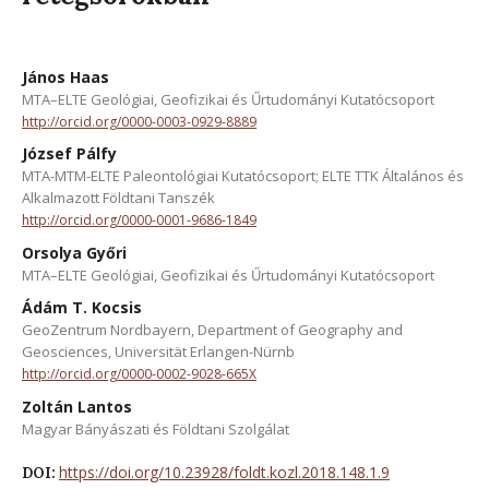
János Haas
MTA–ELTE Geológiai, Geofizikai és Űrtudományi Kutatócsoport
http://orcid.org/0000-0003-0929-8889
József Pálfy
MTA-MTM-ELTE Paleontológiai Kutatócsoport; ELTE TTK Általános és
Alkalmazott Földtani Tanszék
http://orcid.org/0000-0001-9686-1849
Orsolya Győri
MTA–ELTE Geológiai, Geofizikai és Űrtudományi Kutatócsoport
Ádám T. Kocsis
GeoZentrum Nordbayern, Department of Geography and
Geosciences, Universität Erlangen-Nürnb
http://orcid.org/0000-0002-9028-665X
Zoltán Lantos
Magyar Bányászati és Földtani Szolgálat
https://doi.org/10.23928/foldt.kozl.2018.148.1.9
DOI: