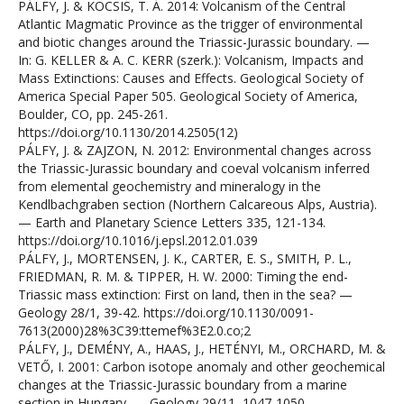
PÁLFY, J. & KOCSIS, T. Á. 2014: Volcanism of the Central
Atlantic Magmatic Province as the trigger of environmental
and biotic changes around the Triassic-Jurassic boundary. —
In: G. KELLER & A. C. KERR (szerk.): Volcanism, Impacts and
Mass Extinctions: Causes and Effects. Geological Society of
America Special Paper 505. Geological Society of America,
Boulder, CO, pp. 245-261.
https://doi.org/10.1130/2014.2505(12)
PÁLFY, J. & ZAJZON, N. 2012: Environmental changes across
the Triassic-Jurassic boundary and coeval volcanism inferred
from elemental geochemistry and mineralogy in the
Kendlbachgraben section (Northern Calcareous Alps, Austria).
— Earth and Planetary Science Letters 335, 121-134.
https://doi.org/10.1016/j.epsl.2012.01.039
PÁLFY, J., MORTENSEN, J. K., CARTER, E. S., SMITH, P. L.,
FRIEDMAN, R. M. & TIPPER, H. W. 2000: Timing the end-
Triassic mass extinction: First on land, then in the sea? —
Geology 28/1, 39-42. https://doi.org/10.1130/0091-
7613(2000)28%3C39:ttemef%3E2.0.co;2
PÁLFY, J., DEMÉNY, A., HAAS, J., HETÉNYI, M., ORCHARD, M. &
VETŐ, I. 2001: Carbon isotope anomaly and other geochemical
changes at the Triassic-Jurassic boundary from a marine
section in Hungary. — Geology 29/11, 1047-1050.