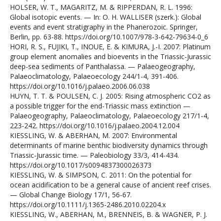
HOLSER, W. T., MAGARITZ, M. & RIPPERDAN, R. L. 1996:
Global isotopic events. — In: O. H. WALLISER (szerk.): Global
events and event stratigraphy in the Phanerozoic. Springer,
Berlin, pp. 63-88. https://doi.org/10.1007/978-3-642-79634-0_6
HORI, R. S., FUJIKI, T., INOUE, E. & KIMURA, J.-I. 2007: Platinum
group element anomalies and bioevents in the Triassic-Jurassic
deep-sea sediments of Panthalassa. — Palaeogeography,
Palaeoclimatology, Palaeoecology 244/1-4, 391-406.
https://doi.org/10.1016/j.palaeo.2006.06.038
HUYN, T. T. & POULSEN, C. J. 2005: Rising atmospheric CO2 as
a possible trigger for the end-Triassic mass extinction —
Palaeogeography, Palaeoclimatology, Palaeoecology 217/1-4,
223-242. https://doi.org/10.1016/j.palaeo.2004.12.004
KIESSLING, W. & ABERHAN, M. 2007: Environmental
determinants of marine benthic biodiversity dynamics through
Triassic-Jurassic time. — Paleobiology 33/3, 414-434.
https://doi.org/10.1017/s0094837300026373
KIESSLING, W. & SIMPSON, C. 2011: On the potential for
ocean acidification to be a general cause of ancient reef crises.
— Global Change Biology 17/1, 56-67.
https://doi.org/10.1111/j.1365-2486.2010.02204.x
KIESSLING, W., ABERHAN, M., BRENNEIS, B. & WAGNER, P. J.