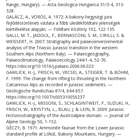
Range, Hungary). — Acta Geologica Hungarica 31/3-4, 313-
328.
GALÁCZ, A., VÖRÖS, A. 1972: A bakony-hegységi jura
fejlődéstörténeti vázlata a főbb üledékföldtani jelenségek
kiértékelése alapján. — Földtani Közlöny 102, 122-135.
GALLI, M. T., JADOUL, F., BERNASCONI, S. M., CIRILLI, S. &
WEISSERT, H. 2007: Stratigraphy and palaeoenvironmental
analysis of the Triassic-Jurassic transition in the western
Southern Alps (Northern Italy). — Palaeogeography,
Palaeoclimatology, Palaeoecology 244/1-4, 52-70.
https://doi.org/10.1016/j.palaeo.2006.06.023
GAWLICK, H.-J., FRISCH, W., VECSEI, A., STEIGER, T. & BÖHM,
F. 1999: The change from rifting to thrusting in the Northern
Calcareous Alps as recorded in Jurassic sediments. —
Geologische Rundschau 87/4, 644-657.
https://doi.org/10.1007/s005310050237
GAWLICK, H.-J., MISSONI, S., SCHLAGINTWEIT, F., SUZUKI, H.,
FRISCH, W., KRYSTYN, L., BLAU, J. & LEIN, R. 2009: Jurassic
tectonostratigraphy of the Austroalpine domain. — Journal of
Alpine Geology 50, 1-152.
GÉCZY, B. 1971: Ammonite faunae from the Lower Jurassic
standard profile at Lókút, Bakony Mountains, Hungary. —