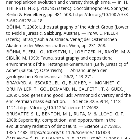
nannoplankton evolution and diversity through time. — In: H.
THIERSTEIN & J. YOUNG (szerk.): Coccolithophores. Springer,
Berlin & Heidelberg, pp. 481-508. https://doi.org/10.1007/978-
3-662-06278-4_18
BÖHM, F. 2003: Lithostratigraphy of the Adnet Group (Lower
to Middle Jurassic, Salzburg, Austria). — In: W. E. PILLER
(szerk.). Stratigraphia Austriaca. Verlag der Österrischen
Akademie der Wissenschaften, Wien, pp. 231-268.
BÖHM, F., EBLI, O., KRYSTYN, L., LOBITZER, H., RAKÚS, M. &
SIBLÍK, M. 1999: Fauna, stratigraphy and depositional
environment of the Hettangian-Sinemurian (Early Jurassic) of
Adnet (Salzburg, Österreich). — Abhandlungen der
geologischen Bundesanstalt 56/2, 143-271.
BRAYARD, A., ESCARGUEL, G., BUCHER, H., MONNET, C.,
BRUHWILER, T., GOUDEMAND, N., GALFETTI, T. & GUEX, J.
2009: Good genes and good luck: Ammonoid diversity and the
end-Permian mass extinction. — Science 325/5944, 1118-
1121. https://doi.org/10.1126/science.1174638
BRUSATTE, S. L., BENTON, M. J., RUTA, M. & LLOYD, G. T.
2008: Superiority, competition, and opportunism in the
evolutionary radiation of dinosaurs. — Science 321/5895,
1485-1488. https://doi.org/10.1126/science.1161833
ČADJENOVIĆ, D., KILIBARDA, Z. & RADULOVIĆ, N. 2008: Late