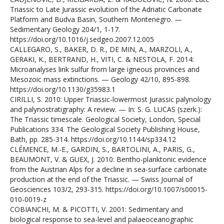
Triassic to Late Jurassic evolution of the Adriatic Carbonate
Platform and Budva Basin, Southern Montenegro. —
Sedimentary Geology 204/1, 1-17.
https://doi.org/10.1016/j.sedgeo.2007.12.005
CALLEGARO, S., BAKER, D. R., DE MIN, A., MARZOLI, A.,
GERAKI, K., BERTRAND, H., VITI, C. & NESTOLA, F. 2014:
Microanalyses link sulfur from large igneous provinces and
Mesozoic mass extinctions. — Geology 42/10, 895-898.
https://doi.org/10.1130/g35983.1
CIRILLI, S. 2010: Upper Triassic-lowermost Jurassic palynology
and palynostratigraphy: A review. — In: S. G. LUCAS (szerk.):
The Triassic timescale. Geological Society, London, Special
Publications 334. The Geological Society Publishing House,
Bath, pp. 285-314. https://doi.org/10.1144/sp334.12
CLÉMENCE, M.-E., GARDIN, S., BARTOLINI, A., PARIS, G.,
BEAUMONT, V. & GUEX, J. 2010: Bentho-planktonic evidence
from the Austrian Alps for a decline in sea-surface carbonate
production at the end of the Triassic. — Swiss Journal of
Geosciences 103/2, 293-315. https://doi.org/10.1007/s00015-
010-0019-z
COBIANCHI, M. & PICOTTI, V. 2001: Sedimentary and
biological response to sea-level and palaeoceanographic