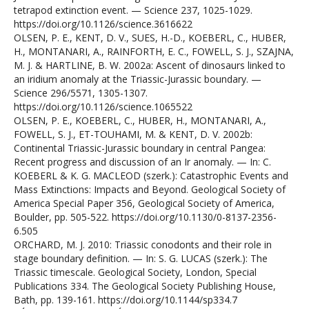
tetrapod extinction event. — Science 237, 1025-1029.
https://doi.org/10.1126/science.3616622
OLSEN, P. E., KENT, D. V., SUES, H.-D., KOEBERL, C., HUBER,
H., MONTANARI, A., RAINFORTH, E. C., FOWELL, S. J., SZAJNA,
M. J. & HARTLINE, B. W. 2002a: Ascent of dinosaurs linked to
an iridium anomaly at the Triassic-Jurassic boundary. —
Science 296/5571, 1305-1307.
https://doi.org/10.1126/science.1065522
OLSEN, P. E., KOEBERL, C., HUBER, H., MONTANARI, A.,
FOWELL, S. J., ET-TOUHAMI, M. & KENT, D. V. 2002b:
Continental Triassic-Jurassic boundary in central Pangea:
Recent progress and discussion of an Ir anomaly. — In: C.
KOEBERL & K. G. MACLEOD (szerk.): Catastrophic Events and
Mass Extinctions: Impacts and Beyond. Geological Society of
America Special Paper 356, Geological Society of America,
Boulder, pp. 505-522. https://doi.org/10.1130/0-8137-2356-
6.505
ORCHARD, M. J. 2010: Triassic conodonts and their role in
stage boundary definition. — In: S. G. LUCAS (szerk.): The
Triassic timescale. Geological Society, London, Special
Publications 334. The Geological Society Publishing House,
Bath, pp. 139-161. https://doi.org/10.1144/sp334.7