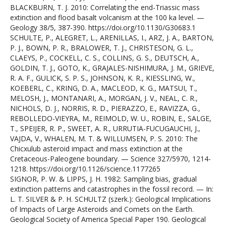
BLACKBURN, T. J. 2010: Correlating the end-Triassic mass
extinction and flood basalt volcanism at the 100 ka level. —
Geology 38/5, 387-390. https://doi.org/10.1130/G30683.1
SCHULTE, P., ALEGRET, L., ARENILLAS, I., ARZ, J. A., BARTON,
P. J., BOWN, P. R., BRALOWER, T. J., CHRISTESON, G. L.,
CLAEYS, P., COCKELL, C. S., COLLINS, G. S., DEUTSCH, A.,
GOLDIN, T. J., GOTO, K., GRAJALES-NISHIMURA, J. M., GRIEVE,
R. A. F., GULICK, S. P. S., JOHNSON, K. R., KIESSLING, W.,
KOEBERL, C., KRING, D. A., MACLEOD, K. G., MATSUI, T.,
MELOSH, J., MONTANARI, A., MORGAN, J. V., NEAL, C. R.,
NICHOLS, D. J., NORRIS, R. D., PIERAZZO, E., RAVIZZA, G.,
REBOLLEDO-VIEYRA, M., REIMOLD, W. U., ROBIN, E., SALGE,
T., SPEIJER, R. P., SWEET, A. R., URRUTIA-FUCUGAUCHI, J.,
VAJDA, V., WHALEN, M. T. & WILLUMSEN, P. S. 2010: The
Chicxulub asteroid impact and mass extinction at the
Cretaceous-Paleogene boundary. — Science 327/5970, 1214-
1218. https://doi.org/10.1126/science.1177265
SIGNOR, P. W. & LIPPS, J. H. 1982: Sampling bias, gradual
extinction patterns and catastrophes in the fossil record. — In:
L. T. SILVER & P. H. SCHULTZ (szerk.): Geological Implications
of Impacts of Large Asteroids and Comets on the Earth.
Geological Society of America Special Paper 190. Geological