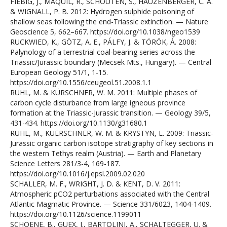
FIEBIG, J., MAQUIL, R., SCHOUTEN, S., HAUZENBERGER, C. A.
& WIGNALL, P. B. 2012: Hydrogen sulphide poisoning of
shallow seas following the end-Triassic extinction. — Nature
Geoscience 5, 662–667. https://doi.org/10.1038/ngeo1539
RUCKWIED, K., GÖTZ, A. E., PÁLFY, J. & TÖRÖK, Á. 2008:
Palynology of a terrestrial coal-bearing series across the
Triassic/Jurassic boundary (Mecsek Mts., Hungary). — Central
European Geology 51/1, 1-15.
https://doi.org/10.1556/ceugeol.51.2008.1.1
RUHL, M. & KÜRSCHNER, W. M. 2011: Multiple phases of
carbon cycle disturbance from large igneous province
formation at the Triassic-Jurassic transition. — Geology 39/5,
431-434. https://doi.org/10.1130/g31680.1
RUHL, M., KUERSCHNER, W. M. & KRYSTYN, L. 2009: Triassic-
Jurassic organic carbon isotope stratigraphy of key sections in
the western Tethys realm (Austria). — Earth and Planetary
Science Letters 281/3-4, 169-187.
https://doi.org/10.1016/j.epsl.2009.02.020
SCHALLER, M. F., WRIGHT, J. D. & KENT, D. V. 2011:
Atmospheric pCO2 perturbations associated with the Central
Atlantic Magmatic Province. — Science 331/6023, 1404-1409.
https://doi.org/10.1126/science.1199011
SCHOENE, B., GUEX, J., BARTOLINI, A., SCHALTEGGER, U. &