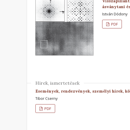
Visszapillan
ásványtani é
István Dódony
PDF
Hírek, ismertetések
Események, rendezvények, személyi hírek, k
Tibor Cserny
PDF