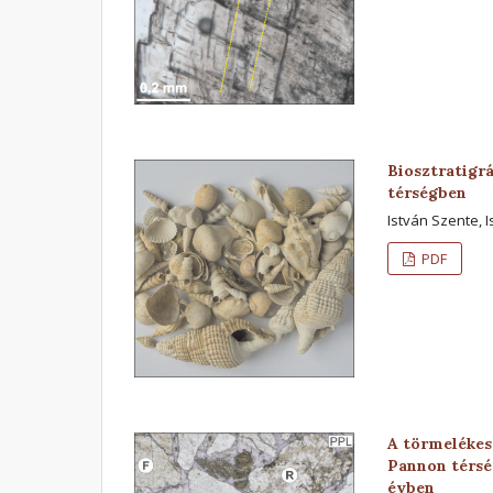
Biosztratigrá
térségben
István Szente, 
PDF
A törmelékes
Pannon térsé
évben