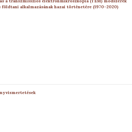
tás a transzmissziós elektronmikroszkópia (TEM) módszerek
s földtani alkalmazásának hazai történetére (1970–2020)
önyvismertetések