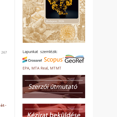
Lapunkat szemlézik:
267
EPA
,
MTA Real
,
MTMT
pát–