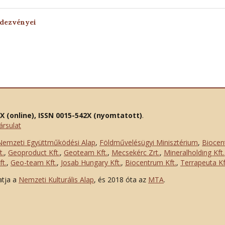
ndezvényei
2X (online), ISSN 0015-542X (nyomtatott)
.
ársulat
Nemzeti Együttműködési Alap
,
Földművelésügyi Minisztérium
,
Biocen
t.
,
Geoproduct Kft.
,
Geoteam Kft.
,
Mecsekérc Zrt.
,
Mineralholding Kft.
t.
,
Geo-team Kft.
,
Josab Hungary Kft.
,
Biocentrum Kft.
,
Terrapeuta Kf
atja a
Nemzeti Kulturális Alap
, és 2018 óta az
MTA
.