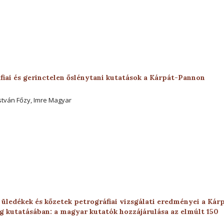
fiai és gerinctelen őslénytani kutatások a Kárpát-Pannon
István Főzy, Imre Magyar
 üledékek és kőzetek petrográfiai vizsgálati eredményei a Kár
g kutatásában: a magyar kutatók hozzájárulása az elmúlt 150