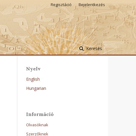
Regisztáció
Bejelentkezés
Keresés
Nyelv
English
Hungarian
Információ
Olvasóknak
Szerzőknek