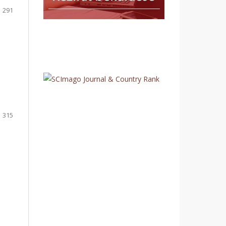
291
315