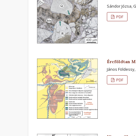
Sándor Józsa, 
PDF
Ércföldtan M
János Földessy,
PDF