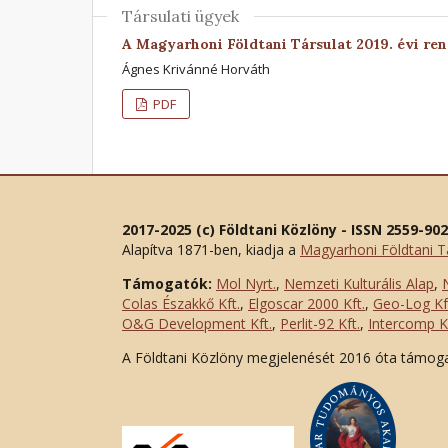
Társulati ügyek
A Magyarhoni Földtani Társulat 2019. évi re
Ágnes Krivánné Horváth
PDF
2017-2025 (c) Földtani Közlöny - ISSN 2559-90
Alapítva 1871-ben, kiadja a
Magyarhoni Földtani T
Támogatók:
Mol Nyrt.
,
Nemzeti Kulturális Alap
,
Colas Északkő Kft
.
,
Elgoscar 2000 Kft
.
,
Geo-Log Kf
O&G Development Kft
.
,
Perlit-92 Kft.
,
Intercomp Kf
A Földtani Közlöny megjelenését 2016 óta támog