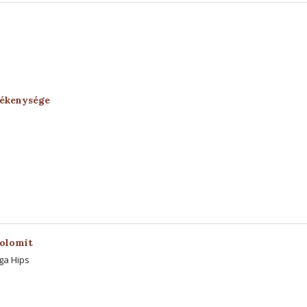
vékenysége
dolomit
ga Hips