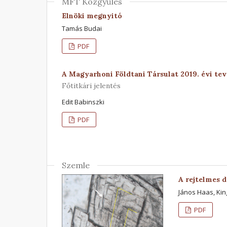
MFT Közgyűlés
Elnöki megnyitó
Tamás Budai
PDF
A Magyarhoni Földtani Társulat 2019. évi te
Főtitkári jelentés
Edit Babinszki
PDF
Szemle
A rejtelmes 
János Haas, Kin
PDF