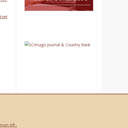
tézet
trum Kft.
,