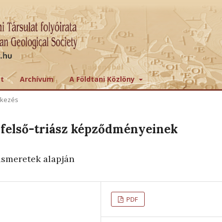
tt
Archívum
A Földtani Közlöny
ekezés
felső-triász képződményeinek
i
ismeretek alapján
PDF