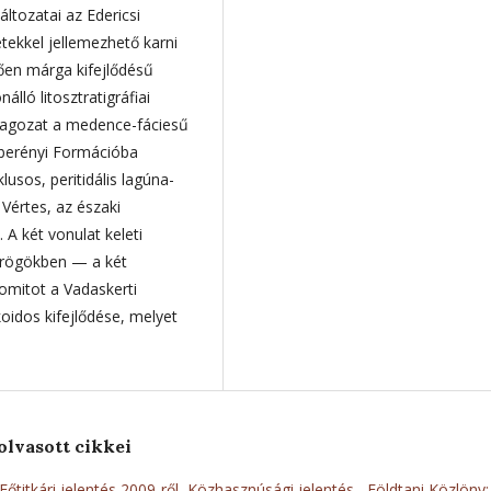
ltozatai az Edericsi
ekkel jellemezhető karni
ően márga kifejlődésű
álló litosztratigráfiai
Tagozat a medence-fáciesű
kberényi Formációba
usos, peritidális lagúna-
Vértes, az északi
 A két vonulat keleti
 rögökben — a két
lomitot a Vadaskerti
idos kifejlődése, melyet
olvasott cikkei
Főtitkári jelentés 2009-ről, Közhasznúsági jelentés
,
Földtani Közlöny: 