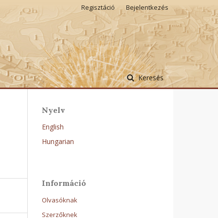
Regisztáció
Bejelentkezés
Keresés
Nyelv
English
Hungarian
Információ
Olvasóknak
Szerzőknek