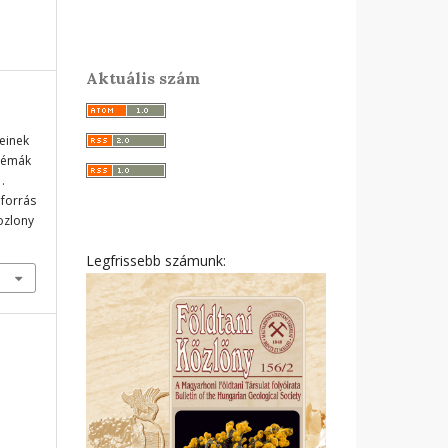
Aktuális szám
einek
blémák
.
 forrás
ozlony
Legfrissebb számunk: