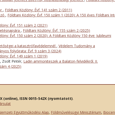
or
,
Földtani Közlöny: Évf. 141 szám 2 (2011)
őszó
,
Földtani Közlöny: Évf. 150 szám 1 (2020): A 150 éves Földtani In
zlöny: Évf. 151 szám 2 (2021)
letésnapjára
,
Földtani Közlöny: Évf. 155 szám 2 (2025)
zlöny: Évf. 150 szám 2 (2020): A Földtani Közlöny 150 éve: Jubileumi
hetőségei a katasztrófavédelemnél
,
Védelem Tudomány a
yos folyóirata: Évf. 9 szám 3 (2024)
zlöny: Évf. 149 szám 1 (2019)
 Zsolt Pintér,
Ladin ammoniteszek a Balaton-felvidékről. II.
szám 4 (2025)
2X (online), ISSN 0015-542X (nyomtatott)
.
ársulat
Nemzeti Együttműködési Alap
,
Földművelésügyi Minisztérium
,
Biocen