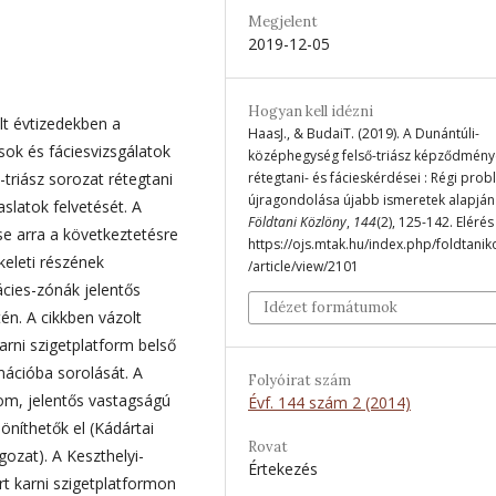
Megjelent
2019-12-05
Hogyan kell idézni
lt évtizedekben a
HaasJ., & BudaiT. (2019). A Dunántúli-
sok és fáciesvizsgálatok
középhegység felső-triász képződmény
-triász sorozat rétegtani
rétegtani- és fácieskérdései : Régi pro
újragondolása újabb ismeretek alapján 
aslatok felvetését. A
Földtani Közlöny
,
144
(2), 125-142. Elérés
se arra a következtetésre
https://ojs.mtak.hu/index.php/foldtanik
keleti részének
/article/view/2101
ácies-zónák jelentős
Idézet formátumok
n. A cikkben vázolt
arni szigetplatform belső
ációba sorolását. A
Folyóirat szám
rom, jelentős vastagságú
Évf. 144 szám 2 (2014)
níthetők el (Kádártai
Rovat
ozat). A Keszthelyi-
Értekezés
t karni szigetplatformon