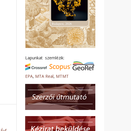
Lapunkat szemlézik:
EPA
,
MTA Real
,
MTMT
Évf.