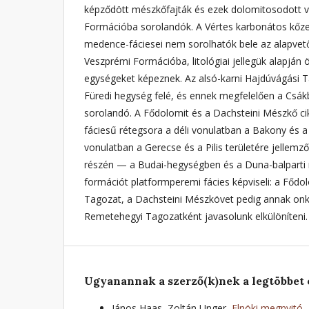
képződött mészkőfajták és ezek dolomitosodott vá
Formációba sorolandók. A Vértes karbonátos kőzet
medence-fáciesei nem sorolhatók bele az alapvet
Veszprémi Formációba, litológiai jellegük alapján ön
egységeket képeznek. Az alsó-karni Hajdúvágási 
Füredi hegység felé, és ennek megfelelően a Csá
sorolandó. A Fődolomit és a Dachsteini Mészkő cikl
fáciesű rétegsora a déli vonulatban a Bakony és a 
vonulatban a Gerecse és a Pilis területére jellemző.
részén — a Budai-hegységben és a Duna-balparti
formációt platformperemi fácies képviseli: a Fődo
Tagozat, a Dachsteini Mészkövet pedig annak onko
Remetehegyi Tagozatként javasolunk elkülöníteni.
Ugyanannak a szerző(k)nek a legtöbbet 
János Haas, Zoltán Unger,
Elnöki megnyitó, 