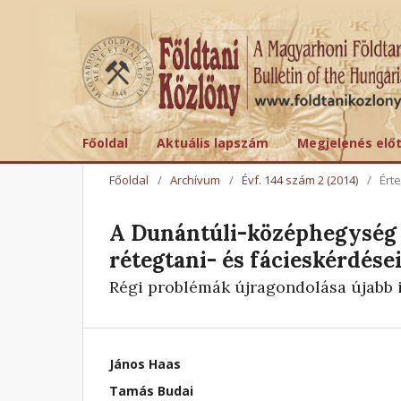
Főoldal
Aktuális lapszám
Megjelenés elő
Főoldal
/
Archívum
/
Évf. 144 szám 2 (2014)
/
Ért
A Dunántúli-középhegység 
rétegtani- és fácieskérdése
Régi problémák újragondolása újabb 
János Haas
Tamás Budai