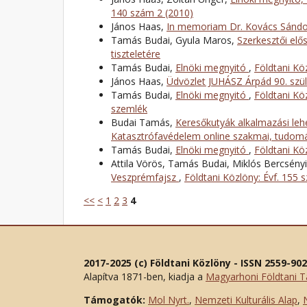
140 szám 2 (2010)
János Haas,
In memoriam Dr. Kovács Sánd
Tamás Budai, Gyula Maros,
Szerkesztői el
tiszteletére
Tamás Budai,
Elnöki megnyitó
,
Földtani Kö
János Haas,
Üdvözlet JUHÁSZ Árpád 90. szü
Tamás Budai,
Elnöki megnyitó
,
Földtani Kö
szemlék
Budai Tamás,
Keresőkutyák alkalmazási le
Katasztrófavédelem online szakmai, tudomán
Tamás Budai,
Elnöki megnyitó
,
Földtani Kö
Attila Vörös, Tamás Budai, Miklós Bercsényi,
Veszprémfajsz
,
Földtani Közlöny: Évf. 155 
<<
<
1
2
3
4
2017-2025 (c) Földtani Közlöny - ISSN 2559-90
Alapítva 1871-ben, kiadja a
Magyarhoni Földtani T
Támogatók:
Mol Nyrt.
,
Nemzeti Kulturális Alap
,