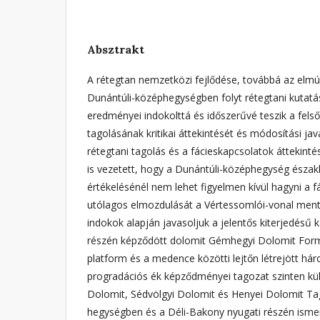
Absztrakt
A rétegtan nemzetközi fejlődése, továbbá az elmú
Dunántúli-középhegységben folyt rétegtani kutatá
eredményei indokolttá és időszerűvé teszik a felső
tagolásának kritikai áttekintését és módosítási jav
rétegtani tagolás és a fácieskapcsolatok áttekinté
is vezetett, hogy a Dunántúli-középhegység észak
értékelésénél nem lehet figyelmen kívül hagyni a f
utólagos elmozdulását a Vértessomlói-vonal menté
indokok alapján javasoljuk a jelentős kiterjedésű k
részén képződött dolomit Gémhegyi Dolomit Form
platform és a medence közötti lejtőn létrejött há
progradációs ék képződményei tagozat szinten külö
Dolomit, Sédvölgyi Dolomit és Henyei Dolomit Tag
hegységben és a Déli-Bakony nyugati részén ismer