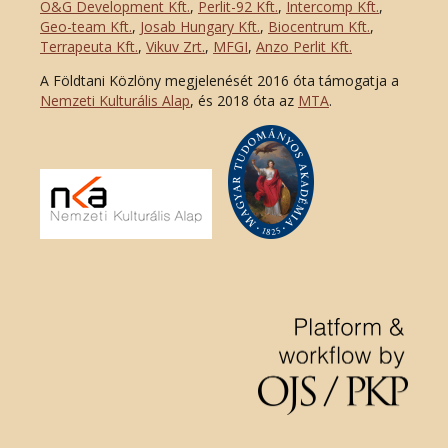
O&G Development Kft
.
,
Perlit-92 Kft.
,
Intercomp Kft.
,
Geo-team Kft.
,
Josab Hungary Kft.
,
Biocentrum Kft.
,
Terrapeuta Kft.
,
Vikuv Zrt.
,
MFGI
,
Anzo Perlit Kft.
A Földtani Közlöny megjelenését 2016 óta támogatja a
Nemzeti Kulturális Alap
, és 2018 óta az
MTA
.