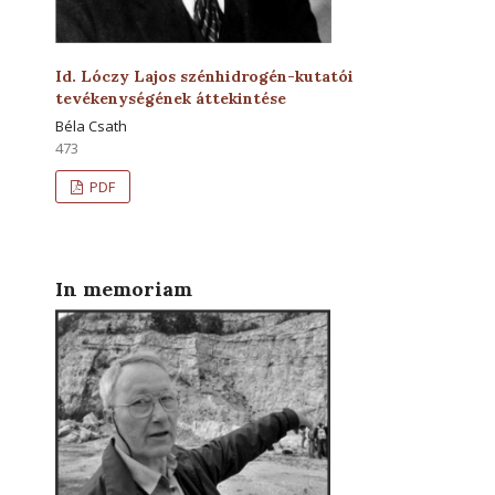
Id. Lóczy Lajos szénhidrogén-kutatói
tevékenységének áttekintése
Béla Csath
473
PDF
In memoriam