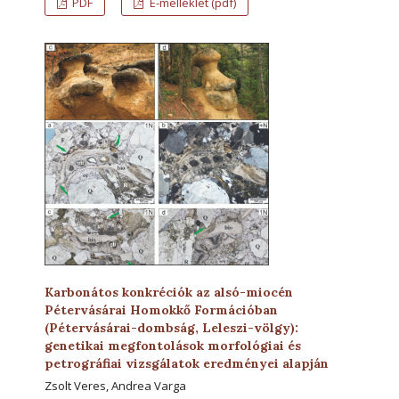
PDF
E-melléklet (pdf)
Karbonátos konkréciók az alsó-miocén
Pétervásárai Homokkő Formációban
(Pétervásárai-dombság, Leleszi-völgy):
genetikai megfontolások morfológiai és
petrográfiai vizsgálatok eredményei alapján
Zsolt Veres, Andrea Varga