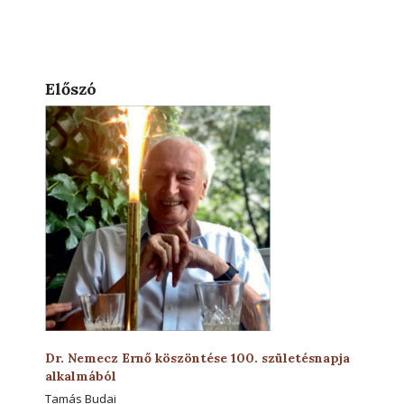
Előszó
Dr. Nemecz Ernő köszöntése 100. születésnapja
alkalmából
Tamás Budai