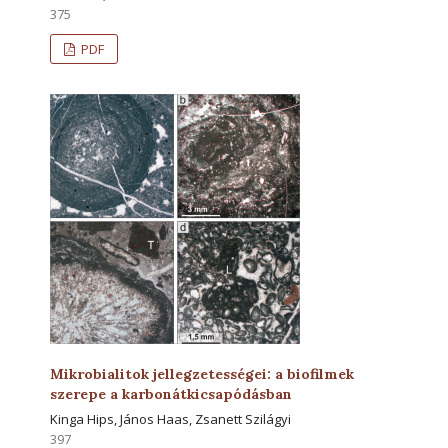
375
PDF
Mikrobialitok jellegzetességei: a biofilmek
szerepe a karbonátkicsapódásban
Kinga Hips, János Haas, Zsanett Szilágyi
397