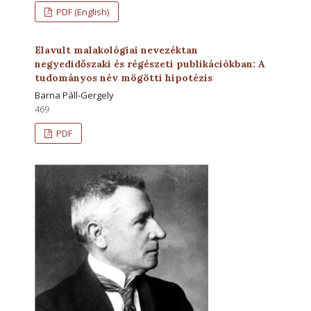
PDF (English)
Elavult malakológiai nevezéktan
negyedidőszaki és régészeti publikációkban: A
tudományos név mögötti hipotézis
Barna Páll-Gergely
469
PDF