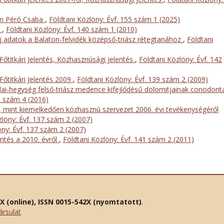
m Péró Csaba
,
Földtani Közlöny: Évf. 155 szám 1 (2025)
s
,
Földtani Közlöny: Évf. 140 szám 1 (2010)
j adatok a Balaton-felvidék középső-triász rétegtanához
,
Földtani
Főtitkári Jelentés, Közhasznúsági jelentés
,
Földtani Közlöny: Évf. 142
Főtitkári Jelentés 2009
,
Földtani Közlöny: Évf. 139 szám 2 (2009)
ai-hegység felső-triász medence kifejlődésű dolomitjainak conodont
6 szám 4 (2016)
, mint kiemelkedően közhasznú szervezet 2006. évi tevékenységéről
zlöny: Évf. 137 szám 2 (2007)
öny: Évf. 137 szám 2 (2007)
entés a 2010. évről
,
Földtani Közlöny: Évf. 141 szám 2 (2011)
2X (online), ISSN 0015-542X (nyomtatott)
.
ársulat