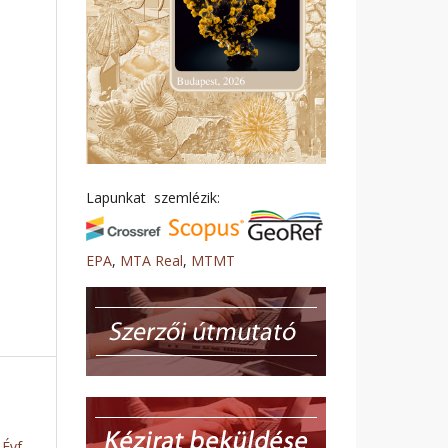
Lapunkat szemlézik:
EPA
,
MTA Real
,
MTMT
Évf.