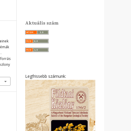
Aktuális szám
einek
blémák
.
 forrás
ozlony
Legfrissebb számunk: