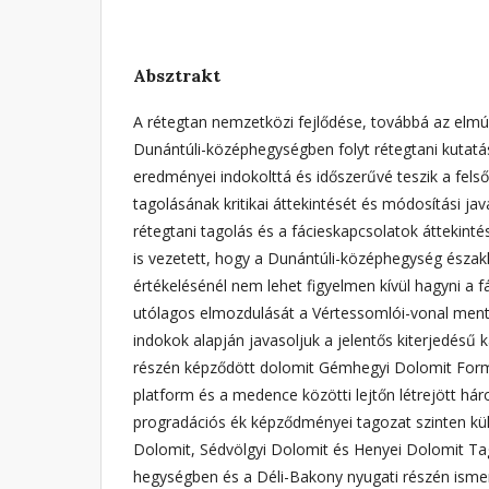
Absztrakt
A rétegtan nemzetközi fejlődése, továbbá az elmú
Dunántúli-középhegységben folyt rétegtani kutatá
eredményei indokolttá és időszerűvé teszik a felső
tagolásának kritikai áttekintését és módosítási jav
rétegtani tagolás és a fácieskapcsolatok áttekinté
is vezetett, hogy a Dunántúli-középhegység észak
értékelésénél nem lehet figyelmen kívül hagyni a f
utólagos elmozdulását a Vértessomlói-vonal menté
indokok alapján javasoljuk a jelentős kiterjedésű k
részén képződött dolomit Gémhegyi Dolomit Form
platform és a medence közötti lejtőn létrejött há
progradációs ék képződményei tagozat szinten külö
Dolomit, Sédvölgyi Dolomit és Henyei Dolomit Tag
hegységben és a Déli-Bakony nyugati részén ismer