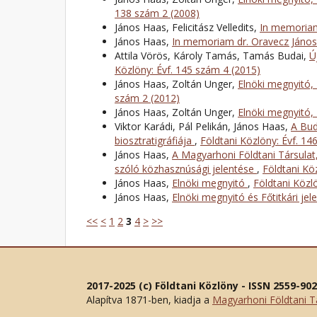
138 szám 2 (2008)
János Haas, Felicitász Velledits,
In memoria
János Haas,
In memoriam dr. Oravecz Jáno
Attila Vörös, Károly Tamás, Tamás Budai,
Ú
Közlöny: Évf. 145 szám 4 (2015)
János Haas, Zoltán Unger,
Elnöki megnyitó, 
szám 2 (2012)
János Haas, Zoltán Unger,
Elnöki megnyitó, 
Viktor Karádi, Pál Pelikán, János Haas,
A Bud
biosztratigráfiája
,
Földtani Közlöny: Évf. 14
János Haas,
A Magyarhoni Földtani Társulat
szóló közhasznúsági jelentése
,
Földtani Kö
János Haas,
Elnöki megnyitó
,
Földtani Közl
János Haas,
Elnöki megnyitó és Főtitkári jel
<<
<
1
2
3
4
>
>>
2017-2025 (c) Földtani Közlöny - ISSN 2559-90
Alapítva 1871-ben, kiadja a
Magyarhoni Földtani T