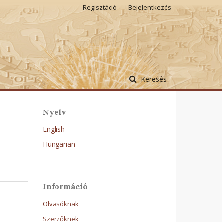
Regisztáció
Bejelentkezés
Keresés
Nyelv
English
Hungarian
Információ
Olvasóknak
Szerzőknek