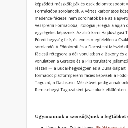
képződött mészkőfajták és ezek dolomitosodott vá
Formációba sorolandók. A Vértes karbonátos kőzet
medence-fáciesei nem sorolhatók bele az alapvet
Veszprémi Formációba, litológiai jellegük alapján ön
egységeket képeznek. Az alsó-karni Hajdúvágási 
Füredi hegység felé, és ennek megfelelően a Csá
sorolandó. A Fődolomit és a Dachsteini Mészkő cikl
fáciesű rétegsora a déli vonulatban a Bakony és a 
vonulatban a Gerecse és a Pilis területére jellemző.
részén — a Budai-hegységben és a Duna-balparti
formációt platformperemi fácies képviseli: a Fődo
Tagozat, a Dachsteini Mészkövet pedig annak onko
Remetehegyi Tagozatként javasolunk elkülöníteni.
Ugyanannak a szerző(k)nek a legtöbbet 
János Haas, Zoltán Unger,
Elnöki megnyitó, 