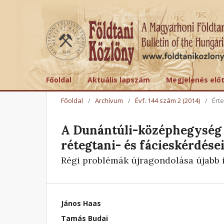
Főoldal
Aktuális lapszám
Megjelenés elő
Főoldal
/
Archívum
/
Évf. 144 szám 2 (2014)
/
Ért
A Dunántúli-középhegység 
rétegtani- és fácieskérdése
Régi problémák újragondolása újabb 
János Haas
Tamás Budai