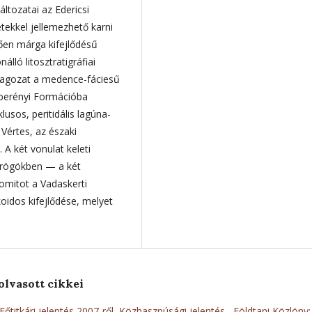
ltozatai az Edericsi
ekkel jellemezhető karni
ően márga kifejlődésű
álló litosztratigráfiai
Tagozat a medence-fáciesű
kberényi Formációba
usos, peritidális lagúna-
Vértes, az északi
 A két vonulat keleti
 rögökben — a két
lomitot a Vadaskerti
idos kifejlődése, melyet
olvasott cikkei
Főtitkári jelentés 2007-ről, Közhasznúsági jelentés
,
Földtani Közlöny: 