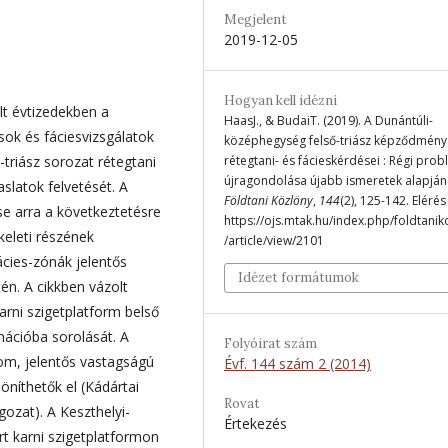
Megjelent
2019-12-05
Hogyan kell idézni
lt évtizedekben a
HaasJ., & BudaiT. (2019). A Dunántúli-
sok és fáciesvizsgálatok
középhegység felső-triász képződmény
-triász sorozat rétegtani
rétegtani- és fácieskérdései : Régi pro
újragondolása újabb ismeretek alapján 
aslatok felvetését. A
Földtani Közlöny
,
144
(2), 125-142. Elérés
se arra a következtetésre
https://ojs.mtak.hu/index.php/foldtanik
keleti részének
/article/view/2101
ácies-zónák jelentős
Idézet formátumok
n. A cikkben vázolt
arni szigetplatform belső
ációba sorolását. A
Folyóirat szám
rom, jelentős vastagságú
Évf. 144 szám 2 (2014)
níthetők el (Kádártai
Rovat
ozat). A Keszthelyi-
Értekezés
t karni szigetplatformon