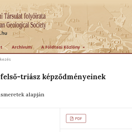
tt
Archívum
A Földtani Közlöny
ekezés
felső-triász képződményeinek
i
ismeretek alapján
PDF