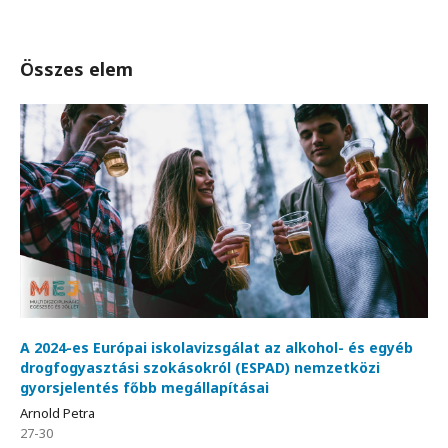
Összes elem
A 2024-es Európai iskolavizsgálat az alkohol- és egyéb
drogfogyasztási szokásokról (ESPAD) nemzetközi
gyorsjelentés főbb megállapításai
Arnold Petra
27-30