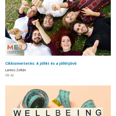
Cikkismertetés: A jóllét és a jóllétjövő
Lantos Zoltán
38-42