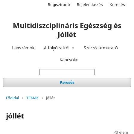
Regisztráció
Bejelentkezés
Keresés
Multidiszciplináris Egészség és
Jóllét
Lapszámok
A folyóiratról
Szerzői útmutató
Kapcsolat
Keresés
Főoldal
/
TÉMÁK
/
jóllét
jóllét
43 elem