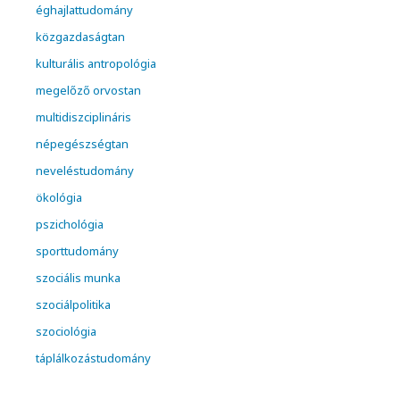
éghajlattudomány
közgazdaságtan
kulturális antropológia
megelőző orvostan
multidiszciplináris
népegészségtan
neveléstudomány
ökológia
pszichológia
sporttudomány
szociális munka
szociálpolitika
szociológia
táplálkozástudomány