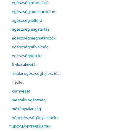
egészséginformáció
egészségkommunikáció
egészségkultúra
egészségmagatartás
egészségmeghatározók
egészségműveltség
egészségpolitika
fizikai aktivitás
iskolai egészségfejlesztés
jóllét
környezet
mentális egészség
méltánytalanság
népegészségügyi elmélet
TUDOMÁNYTERÜLETEK