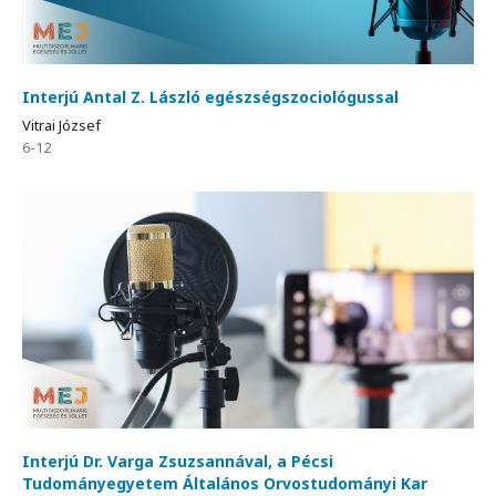
Interjú Antal Z. László egészségszociológussal
Vitrai József
6-12
Interjú Dr. Varga Zsuzsannával, a Pécsi
Tudományegyetem Általános Orvostudományi Kar