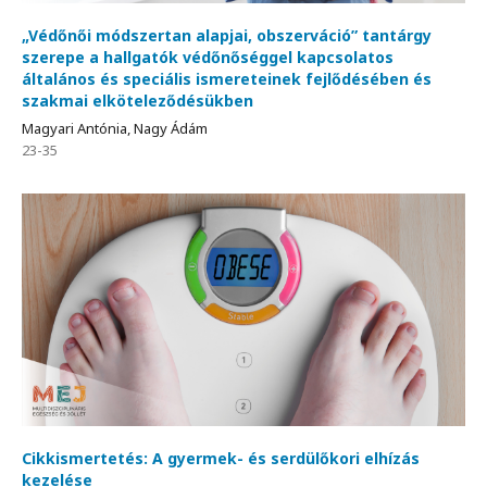
„Védőnői módszertan alapjai, obszerváció” tantárgy
szerepe a hallgatók védőnőséggel kapcsolatos
általános és speciális ismereteinek fejlődésében és
szakmai elköteleződésükben
Magyari Antónia, Nagy Ádám
23-35
Cikkismertetés: A gyermek- és serdülőkori elhízás
kezelése