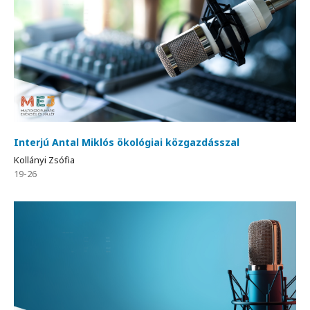
Interjú Antal Miklós ökológiai közgazdásszal
Kollányi Zsófia
19-26