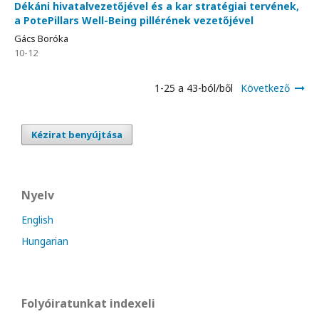
Dékáni hivatalvezetőjével és a kar stratégiai tervének,
a PotePillars Well-Being pillérének vezetőjével
Gács Boróka
10-12
1-25 a 43-ból/ből
Következő
Kézirat benyújtása
Nyelv
English
Hungarian
Folyóiratunkat indexeli