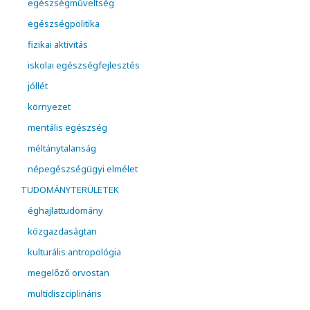
egészségműveltség
egészségpolitika
fizikai aktivitás
iskolai egészségfejlesztés
jóllét
környezet
mentális egészség
méltánytalanság
népegészségügyi elmélet
TUDOMÁNYTERÜLETEK
éghajlattudomány
közgazdaságtan
kulturális antropológia
megelőző orvostan
multidiszciplináris