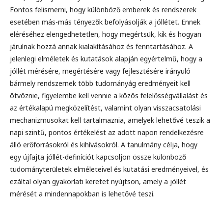
Fontos felismerni, hogy különböző emberek és rendszerek
esetében más-más tényezők befolyásolják a jóllétet. Ennek
eléréséhez elengedhetetlen, hogy megértsük, kik és hogyan
járulnak hozzá annak kialakításához és fenntartásához. A
jelenlegi elméletek és kutatások alapján egyértelmű, hogy a
jóllét mérésére, megértésére vagy fejlesztésére irányuló
bármely rendszernek több tudományág eredményeit kell
ötvöznie, figyelembe kell vennie a közös felelősségvállalást és
az értékalapú megközelítést, valamint olyan visszacsatolási
mechanizmusokat kell tartalmaznia, amelyek lehetővé teszik a
napi szintű, pontos értékelést az adott napon rendelkezésre
álló erőforrásokról és kihívásokról. A tanulmány célja, hogy
egy újfajta jóllét-definíciót kapcsoljon össze különböző
tudományterületek elméleteivel és kutatási eredményeivel, és
ezáltal olyan gyakorlati keretet nyújtson, amely a jóllét
mérését a mindennapokban is lehetővé teszi.