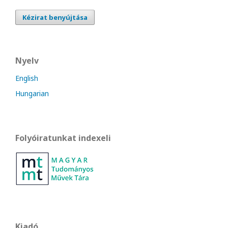
Kézirat benyújtása
Nyelv
English
Hungarian
Folyóiratunkat indexeli
Kiadó