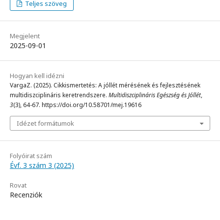
Teljes szöveg
Megjelent
2025-09-01
Hogyan kell idézni
VargaZ. (2025). Cikkismertetés: A jóllét mérésének és fejlesztésének
multidiszciplináris keretrendszere.
Multidiszciplináris Egészség és Jóllét
,
3
(3), 64-67. https://doi.org/10.58701/mej.19616
Idézet formátumok
Folyóirat szám
Évf. 3 szám 3 (2025)
Rovat
Recenziók