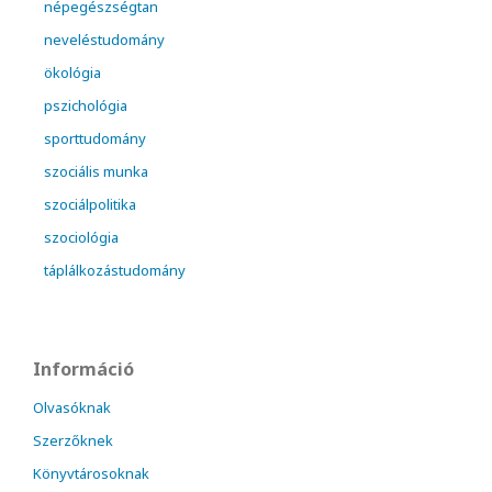
népegészségtan
neveléstudomány
ökológia
pszichológia
sporttudomány
szociális munka
szociálpolitika
szociológia
táplálkozástudomány
Információ
Olvasóknak
Szerzőknek
Könyvtárosoknak