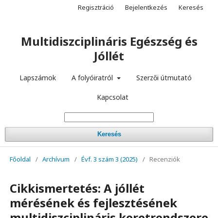
Regisztráció
Bejelentkezés
Keresés
Multidiszciplináris Egészség és
Jóllét
Lapszámok
A folyóiratról
Szerzői útmutató
Kapcsolat
Keresés
Főoldal
/
Archívum
/
Évf. 3 szám 3 (2025)
/
Recenziók
Cikkismertetés: A jóllét
mérésének és fejlesztésének
multidiszciplináris keretrendszere