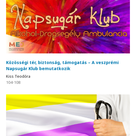
Közösségi tér, biztonság, támogatás – A veszprémi
Napsugár Klub bemutatkozik
Kiss Teodóra
104-108