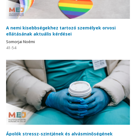
A nemi kisebbségekhez tartozó személyek orvosi
ellátásának aktuális kérdései
Somorjai Noémi
41-54
Ápolók stressz-szintjének és alvásminőségének