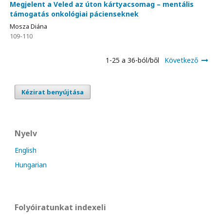
Megjelent a Veled az úton kártyacsomag – mentális
támogatás onkológiai pácienseknek
Mosza Diána
109-110
1-25 a 36-ból/ből
Következő
Kézirat benyújtása
Nyelv
English
Hungarian
Folyóiratunkat indexeli