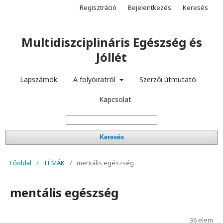
Regisztráció
Bejelentkezés
Keresés
Multidiszciplináris Egészség és
Jóllét
Lapszámok
A folyóiratról
Szerzői útmutató
Kapcsolat
Keresés
Főoldal
/
TÉMÁK
/
mentális egészség
mentális egészség
36 elem