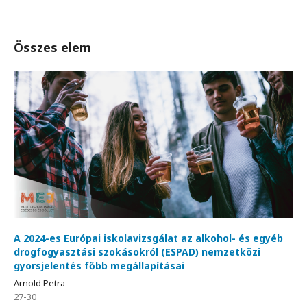
Összes elem
A 2024-es Európai iskolavizsgálat az alkohol- és egyéb
drogfogyasztási szokásokról (ESPAD) nemzetközi
gyorsjelentés főbb megállapításai
Arnold Petra
27-30