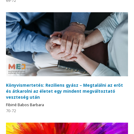
69-72
Könyvismertetés: Reziliens gyász – Megtalálni az erőt
és átkarolni az életet egy mindent megváltoztató
veszteség után
Fibiné Babos Barbara
70-72