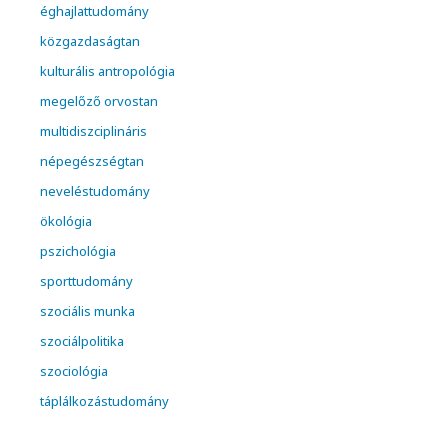
éghajlattudomány
közgazdaságtan
kulturális antropológia
megelőző orvostan
multidiszciplináris
népegészségtan
neveléstudomány
ökológia
pszichológia
sporttudomány
szociális munka
szociálpolitika
szociológia
táplálkozástudomány