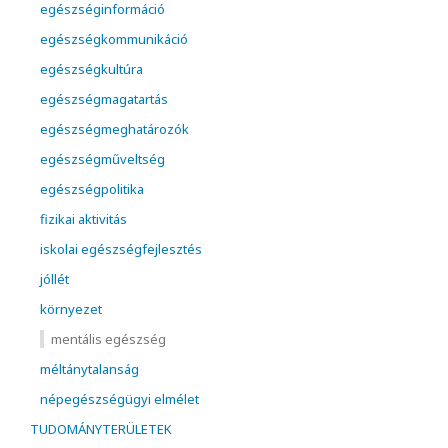
egészséginformáció
egészségkommunikáció
egészségkultúra
egészségmagatartás
egészségmeghatározók
egészségműveltség
egészségpolitika
fizikai aktivitás
iskolai egészségfejlesztés
jóllét
környezet
mentális egészség
méltánytalanság
népegészségügyi elmélet
TUDOMÁNYTERÜLETEK