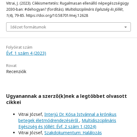
Vitrai, J. (2023). Cikkismertetés: Rugalmasan ellenálló népegészségügy
2030-ban: #dehogyan? (fordítás).
Multidiszciplináris Egészség és Jóllét
,
1
(4), 79-85. https://doi.org/10.58701/mej.12628
Idézet formátumok
Folyóirat szám
Évf. 1 szám 4 (2023)
Rovat
Recenziók
Ugyanannak a szerző(k)nek a legtöbbet olvasott
cikkei
Vitrai József,
Interjú Dr. Kósa Istvánnal a krónikus
betegek életmódrendezéséről
,
Multidiszciplináris
Egészség és Jóllét: Évf. 2 szám 1 (2024)
Vitrai József,
Szakdokumentum: Halálozás