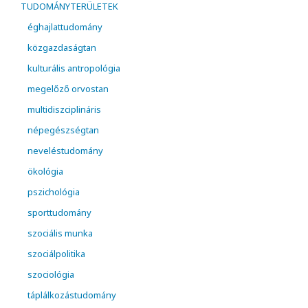
TUDOMÁNYTERÜLETEK
éghajlattudomány
közgazdaságtan
kulturális antropológia
megelőző orvostan
multidiszciplináris
népegészségtan
neveléstudomány
ökológia
pszichológia
sporttudomány
szociális munka
szociálpolitika
szociológia
táplálkozástudomány