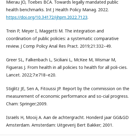
Mierau JO, Toebes BCA. Towards legally mandated public
health benchmarks. Int J Health Policy Manag. 2022.
https://doi.org/10.34172/ijhpm.2022.7123
.
Trein P, Meyer I, Maggetti M. The integration and
coordination of public policies: a systematic comparative
review. J Comp Policy Anal Res Pract. 2019;21:332–49.
Greer SL, Falkenbach L, Siciliani L, McKee M, Wismar M,
Figueras J. From health in all policies to health for all poli-cies.
Lancet. 2022;7:e718–e20.
Stiglitz JE, Sen A, Fitoussi JP. Report by the commission on the
measurement of economic performance and so-cial progress.
Cham: Springer;2009.
Israëls H, Mooij A. Aan de achtergracht. Honderd jaar GG&GD
Amsterdam. Amsterdam: Uitgeverij Bert Bakker; 2001.