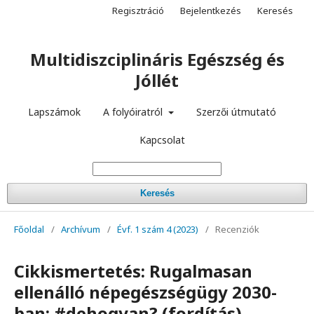
Regisztráció
Bejelentkezés
Keresés
Multidiszciplináris Egészség és
Jóllét
Lapszámok
A folyóiratról
Szerzői útmutató
Kapcsolat
Keresés
Főoldal
/
Archívum
/
Évf. 1 szám 4 (2023)
/
Recenziók
Cikkismertetés: Rugalmasan
ellenálló népegészségügy 2030-
ban: #dehogyan? (fordítás)