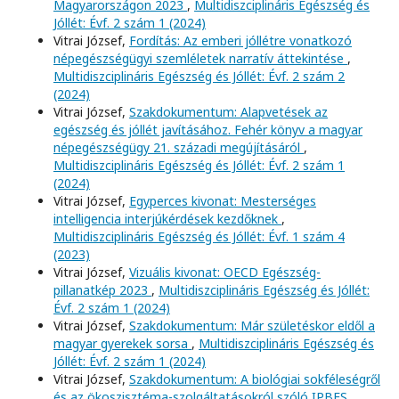
Magyarországon 2023
,
Multidiszciplináris Egészség és
Jóllét: Évf. 2 szám 1 (2024)
Vitrai József,
Fordítás: Az emberi jóllétre vonatkozó
népegészségügyi szemléletek narratív áttekintése
,
Multidiszciplináris Egészség és Jóllét: Évf. 2 szám 2
(2024)
Vitrai József,
Szakdokumentum: Alapvetések az
egészség és jóllét javításához. Fehér könyv a magyar
népegészségügy 21. századi megújításáról
,
Multidiszciplináris Egészség és Jóllét: Évf. 2 szám 1
(2024)
Vitrai József,
Egyperces kivonat: Mesterséges
intelligencia interjúkérdések kezdőknek
,
Multidiszciplináris Egészség és Jóllét: Évf. 1 szám 4
(2023)
Vitrai József,
Vizuális kivonat: OECD Egészség-
pillanatkép 2023
,
Multidiszciplináris Egészség és Jóllét:
Évf. 2 szám 1 (2024)
Vitrai József,
Szakdokumentum: Már születéskor eldől a
magyar gyerekek sorsa
,
Multidiszciplináris Egészség és
Jóllét: Évf. 2 szám 1 (2024)
Vitrai József,
Szakdokumentum: A biológiai sokféleségről
és az ökoszisztéma-szolgáltatásokról szóló IPBES