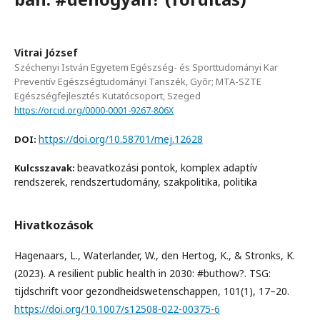
Vitrai József
Széchenyi István Egyetem Egészség- és Sporttudományi Kar
Preventív Egészségtudományi Tanszék, Győr; MTA-SZTE
Egészségfejlesztés Kutatócsoport, Szeged
https://orcid.org/0000-0001-9267-806X
https://doi.org/10.58701/mej.12628
DOI:
beavatkozási pontok, komplex adaptív
Kulcsszavak:
rendszerek, rendszertudomány, szakpolitika, politika
Hivatkozások
Hagenaars, L., Waterlander, W., den Hertog, K., & Stronks, K.
(2023). A resilient public health in 2030: #buthow?. TSG:
tijdschrift voor gezondheidswetenschappen, 101(1), 17–20.
https://doi.org/10.1007/s12508-022-00375-6