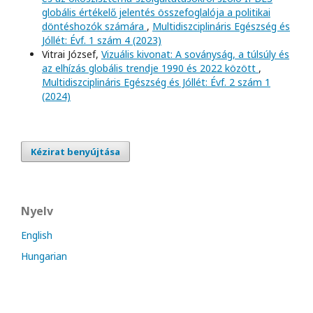
globális értékelő jelentés összefoglalója a politikai
döntéshozók számára
,
Multidiszciplináris Egészség és
Jóllét: Évf. 1 szám 4 (2023)
Vitrai József,
Vizuális kivonat: A soványság, a túlsúly és
az elhízás globális trendje 1990 és 2022 között
,
Multidiszciplináris Egészség és Jóllét: Évf. 2 szám 1
(2024)
Kézirat benyújtása
Nyelv
English
Hungarian