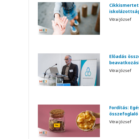
Cikkismertet
iskolázotts
Vitrai József
Előadás össz
beavatkozási 
Vitrai József
Fordítás: Eg
összefoglaló
Vitrai József