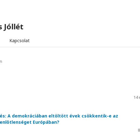
 Jóllét
Kapcsolat
n
14 
és: A demokráciában eltöltött évek csökkentik-e az
enlőtlenséget Európában?
8