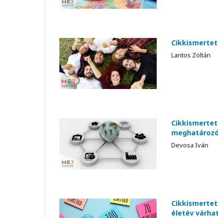
Cikkismerteté
Lantos Zoltán
Cikkismertet
meghatározó
Devosa Iván
Cikkismertet
életév várha