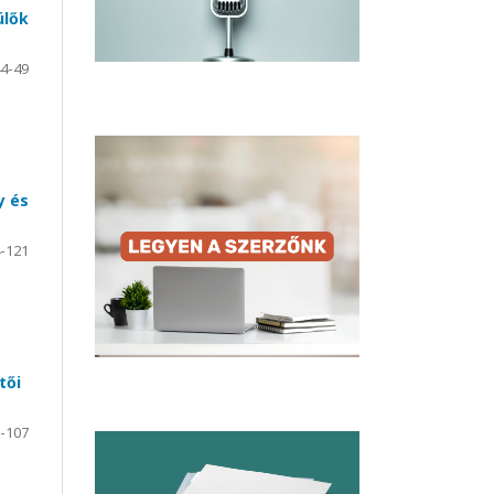
ülők
4-49
y és
-121
tői
-107