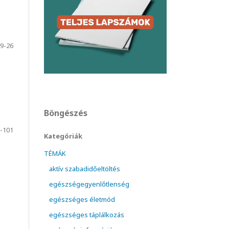
9-26
Böngészés
-101
Kategóriák
TÉMÁK
aktív szabadidőeltöltés
egészségegyenlőtlenség
egészséges életmód
egészséges táplálkozás