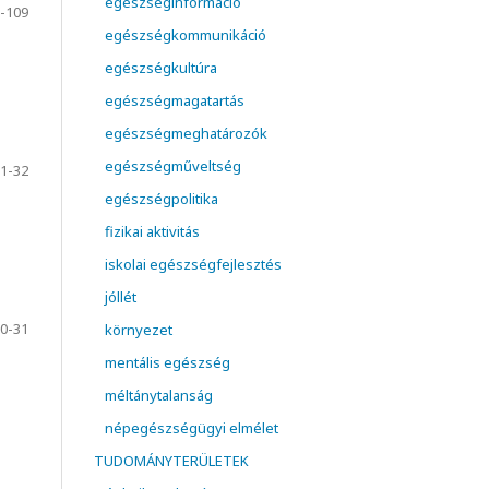
egészséginformáció
-109
egészségkommunikáció
egészségkultúra
egészségmagatartás
egészségmeghatározók
egészségműveltség
1-32
egészségpolitika
fizikai aktivitás
iskolai egészségfejlesztés
jóllét
0-31
környezet
mentális egészség
méltánytalanság
népegészségügyi elmélet
TUDOMÁNYTERÜLETEK