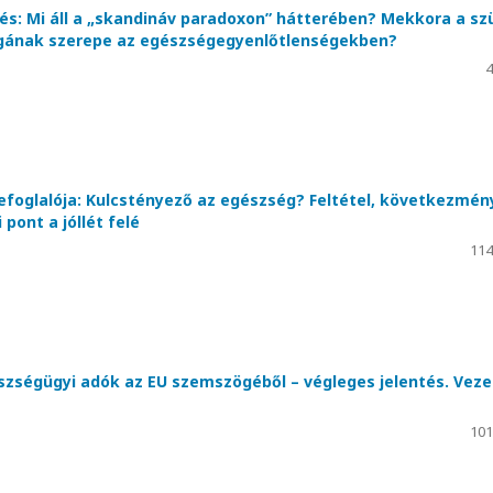
és: Mi áll a „skandináv paradoxon” hátterében? Mekkora a sz
ágának szerepe az egészségegyenlőtlenségekben?
4
efoglalója: Kulcstényező az egészség? Feltétel, következmén
pont a jóllét felé
114
észségügyi adók az EU szemszögéből – végleges jelentés. Veze
101