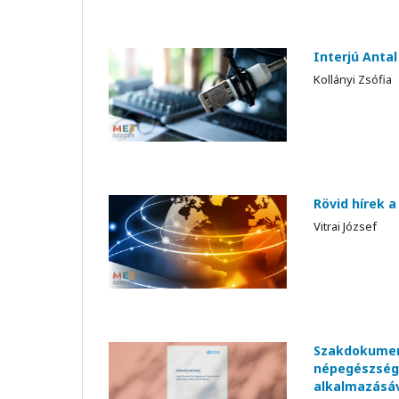
Interjú Anta
Kollányi Zsófia
Rövid hírek a
Vitrai József
Szakdokument
népegészségü
alkalmazásá