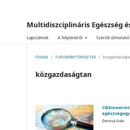
Multidiszciplináris Egészség és
Lapszámok
A folyóiratról
Szerzői útmutató
Főoldal
/
TUDOMÁNYTERÜLETEK
/
közgazdaságta
közgazdaságtan
Cikkismertet
egészségegy
Devosa Iván