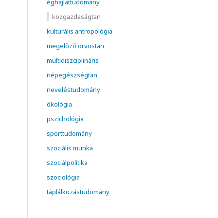
éghajlattudomány
közgazdaságtan
kulturális antropológia
megelőző orvostan
multidiszciplináris
népegészségtan
neveléstudomány
ökológia
pszichológia
sporttudomány
szociális munka
szociálpolitika
szociológia
táplálkozástudomány