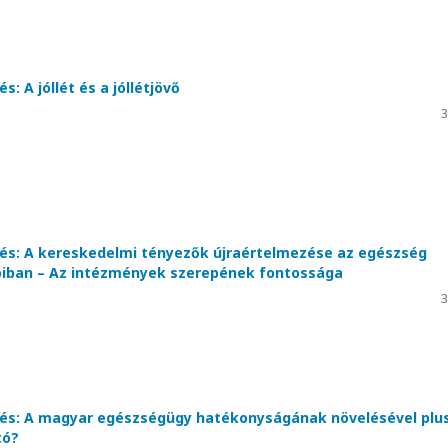
s: A jóllét és a jóllétjövő
3
és: A kereskedelmi tényezők újraértelmezése az egészség
iban – Az intézmények szerepének fontossága
3
és: A magyar egészségügy hatékonyságának növelésével plus
tó?