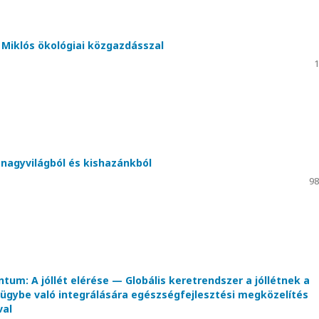
l Miklós ökológiai közgazdásszal
1
 nagyvilágból és kishazánkból
98
um: A jóllét elérése — Globális keretrendszer a jóllétnek a
gybe való integrálására egészségfejlesztési megközelítés
val