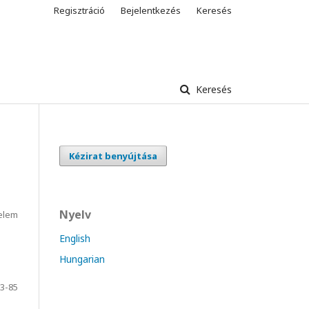
Regisztráció
Bejelentkezés
Keresés
Keresés
Kézirat benyújtása
Nyelv
elem
English
Hungarian
3-85