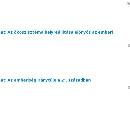
76
nat: Az ökoszisztéma helyreállítása előnyös az emberi
3
nat: Az emberiség iránytűje a 21. században
3