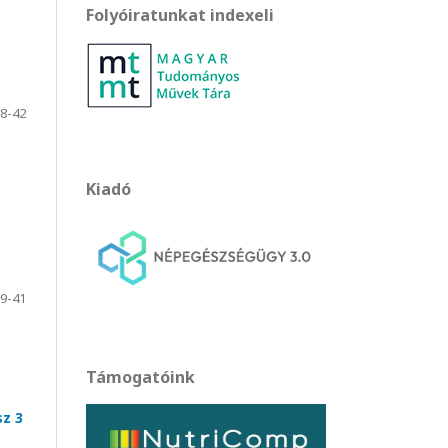
Folyóiratunkat indexeli
8-42
Kiadó
9-41
Támogatóink
z 3