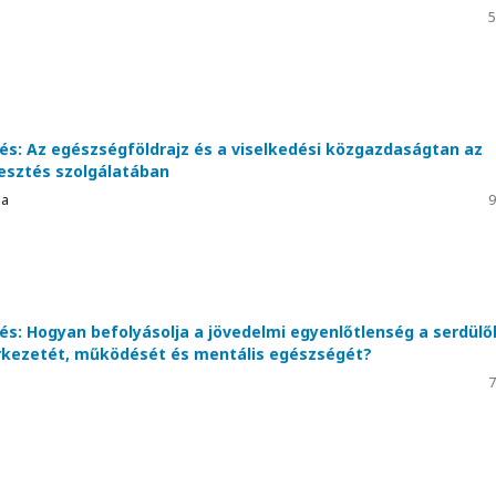
5
és: Az egészségföldrajz és a viselkedési közgazdaságtan az
esztés szolgálatában
ia
9
és: Hogyan befolyásolja a jövedelmi egyenlőtlenség a serdülő
kezetét, működését és mentális egészségét?
7