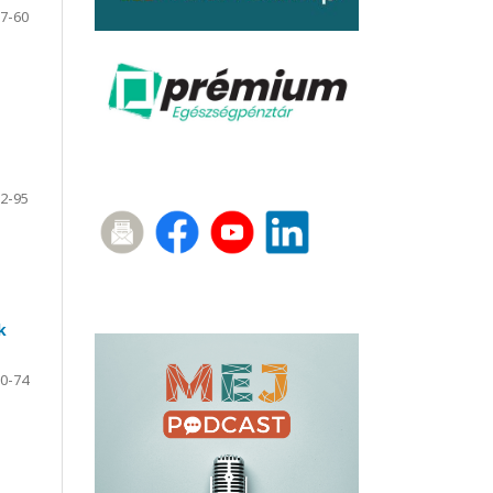
7-60
2-95
k
0-74