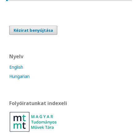
Kézirat benyújtása
Nyelv
English
Hungarian
Folyóiratunkat indexeli