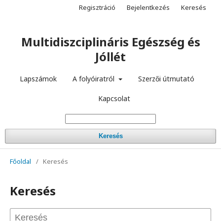
Regisztráció
Bejelentkezés
Keresés
Multidiszciplináris Egészség és
Jóllét
Lapszámok
A folyóiratról
Szerzői útmutató
Kapcsolat
Keresés
Főoldal
/
Keresés
Keresés