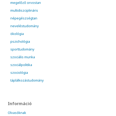
megelőző orvostan
multidiszciplináris
népegészségtan
neveléstudomány
ökológia
pszichológia
sporttudomány
szociális munka
szociálpolitika
szociológia
táplálkozástudomány
Információ
Olvasóknak