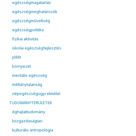
egészségmagatartás
egészségmeghatározók
egészségműveltség
egészségpolitika
fizikai aktivitás
iskolai egészségfejlesztés
jóllét
környezet
mentális egészség
méltánytalanság
népegészségügyi elmélet
TUDOMÁNYTERÜLETEK
éghajlattudomány
közgazdaságtan
kulturális antropológia