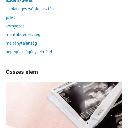
fizikai aktivitás
iskolai egészségfejlesztés
jóllét
környezet
mentális egészség
méltánytalanság
népegészségügyi elmélet
Összes elem