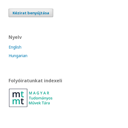
Kézirat benyújtása
Nyelv
English
Hungarian
Folyóiratunkat indexeli