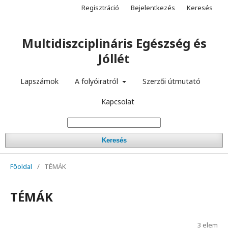
Regisztráció
Bejelentkezés
Keresés
Multidiszciplináris Egészség és
Jóllét
Lapszámok
A folyóiratról
Szerzői útmutató
Kapcsolat
Keresés
Főoldal
/
TÉMÁK
TÉMÁK
3 elem