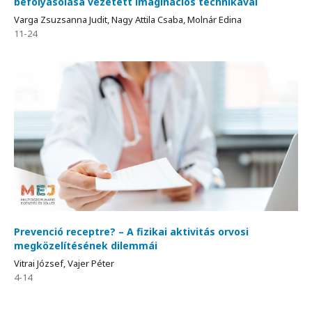
befolyásolása vezetett imaginációs technikával
Varga Zsuzsanna Judit, Nagy Attila Csaba, Molnár Edina
11-24
Prevenció receptre? – A fizikai aktivitás orvosi
megközelítésének dilemmái
Vitrai József, Vajer Péter
4-14