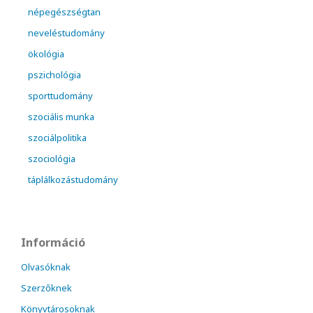
népegészségtan
neveléstudomány
ökológia
pszichológia
sporttudomány
szociális munka
szociálpolitika
szociológia
táplálkozástudomány
Információ
Olvasóknak
Szerzőknek
Könyvtárosoknak