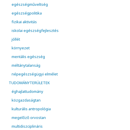
egészségműveltség
egészségpolitika
fizikai aktivitás
iskolai egészségfejlesztés
jóllét
környezet
mentális egészség
méltánytalanság
népegészségügyi elmélet
TUDOMÁNYTERÜLETEK
éghajlattudomány
közgazdaságtan
kulturális antropológia
megelőző orvostan
multidiszciplináris