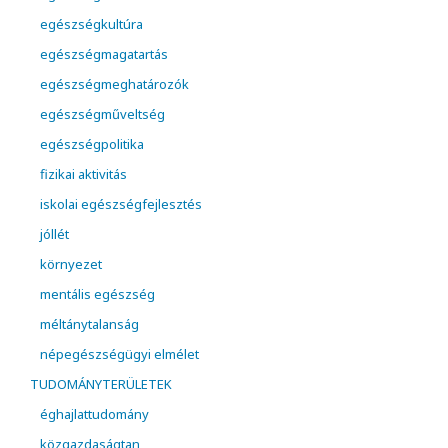
egészségkultúra
egészségmagatartás
egészségmeghatározók
egészségműveltség
egészségpolitika
fizikai aktivitás
iskolai egészségfejlesztés
jóllét
környezet
mentális egészség
méltánytalanság
népegészségügyi elmélet
TUDOMÁNYTERÜLETEK
éghajlattudomány
közgazdaságtan