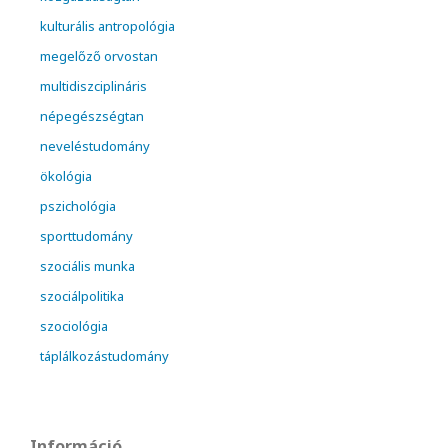
kulturális antropológia
megelőző orvostan
multidiszciplináris
népegészségtan
neveléstudomány
ökológia
pszichológia
sporttudomány
szociális munka
szociálpolitika
szociológia
táplálkozástudomány
Információ