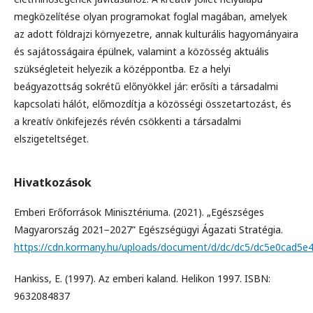
megközelítése olyan programokat foglal magában, amelyek
az adott földrajzi környezetre, annak kulturális hagyományaira
és sajátosságaira épülnek, valamint a közösség aktuális
szükségleteit helyezik a középpontba. Ez a helyi
beágyazottság sokrétű előnyökkel jár: erősíti a társadalmi
kapcsolati hálót, előmozdítja a közösségi összetartozást, és
a kreatív önkifejezés révén csökkenti a társadalmi
elszigeteltséget.
Hivatkozások
Emberi Erőforrások Minisztériuma. (2021). „Egészséges
Magyarország 2021−2027” Egészségügyi Ágazati Stratégia.
https://cdn.kormany.hu/uploads/document/d/dc/dc5/dc5e0cad5
Hankiss, E. (1997). Az emberi kaland. Helikon 1997. ISBN:
9632084837