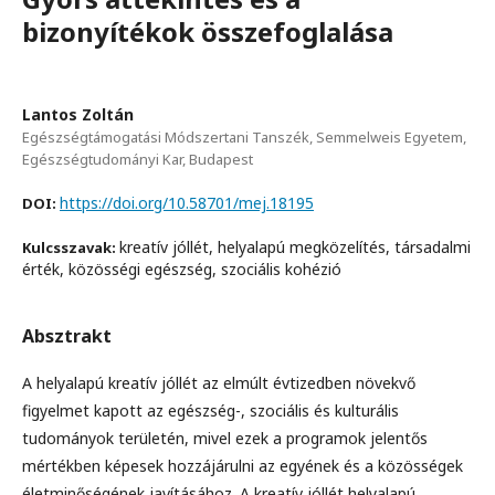
bizonyítékok összefoglalása
Lantos Zoltán
Egészségtámogatási Módszertani Tanszék, Semmelweis Egyetem,
Egészségtudományi Kar, Budapest
https://doi.org/10.58701/mej.18195
DOI:
kreatív jóllét, helyalapú megközelítés, társadalmi
Kulcsszavak:
érték, közösségi egészség, szociális kohézió
Absztrakt
A helyalapú kreatív jóllét az elmúlt évtizedben növekvő
figyelmet kapott az egészség-, szociális és kulturális
tudományok területén, mivel ezek a programok jelentős
mértékben képesek hozzájárulni az egyének és a közösségek
életminőségének javításához. A kreatív jóllét helyalapú