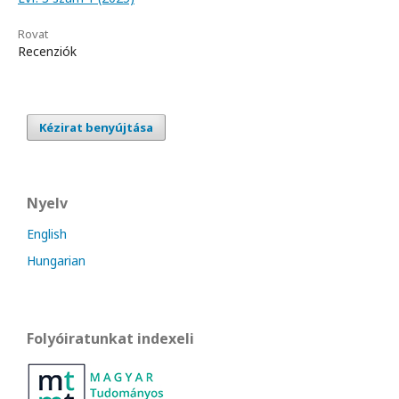
Rovat
Recenziók
Kézirat benyújtása
Nyelv
English
Hungarian
Folyóiratunkat indexeli