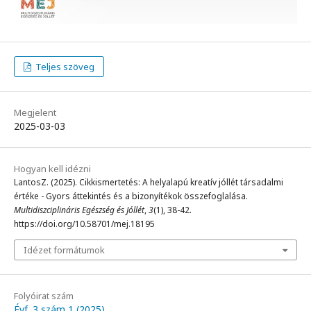
Teljes szöveg
Megjelent
2025-03-03
Hogyan kell idézni
LantosZ. (2025). Cikkismertetés: A helyalapú kreatív jóllét társadalmi
értéke - Gyors áttekintés és a bizonyítékok összefoglalása.
Multidiszciplináris Egészség és Jóllét
,
3
(1), 38-42.
https://doi.org/10.58701/mej.18195
Idézet formátumok
Folyóirat szám
Évf. 3 szám 1 (2025)