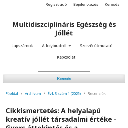
Regisztráció
Bejelentkezés
Keresés
Multidiszciplináris Egészség és
Jóllét
Lapszámok
A folyóiratról
Szerzői útmutató
Kapcsolat
Keresés
Főoldal
/
Archívum
/
Évf. 3 szám 1 (2025)
/
Recenziók
Cikkismertetés: A helyalapú
kreatív jóllét társadalmi értéke -
Gyors áttekintés és a