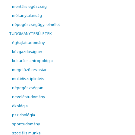
mentális egészség
méltánytalanság
népegészségügyi elmélet
TUDOMÁNYTERÜLETEK
éghajlattudomány
közgazdaságtan
kulturális antropológia
megelőző orvostan
multidiszciplináris
népegészségtan
neveléstudomány
ökológia
pszichológia
sporttudomány
szociális munka