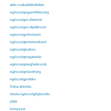
aktív szabadidőeltöltés
egészségegyenlőtlenség
egészséges életmód
egészséges táplálkozás
egészséginformáció
egészségkommunikáció
egészségkultúra
egészségmagatartás
egészségmeghatározók
egészségműveltség
egészségpolitika
fizikai aktivitás
iskolai egészségfejlesztés
jóllét
környezet