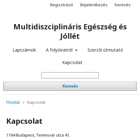
Regisztráció
Bejelentkezés
Keresés
Multidiszciplináris Egészség és
Jóllét
Lapszámok
A folyóiratról
Szerzői útmutató
Kapcsolat
Keresés
Főoldal
/
Kapcsolat
Kapcsolat
1194 Budapest, Temesvár utca 41.