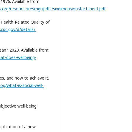
 1976. Available from:
.org/resource/resmgr/pdfs/sixdimensionsfactsheet.pdf
.
 Health-Related Quality of
e.cdc.gov/#/details?
ean? 2023. Available from:
hat-does-wellbeing-
ypes, and how to achieve it.
og/what-is-social-well-
ubjective well-being
application of a new