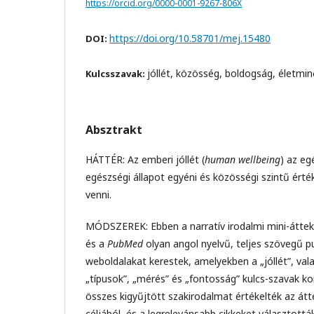
https://orcid.org/0000-0001-9267-806X
https://doi.org/10.58701/mej.15480
DOI:
jóllét, közösség, boldogság, életm
Kulcsszavak:
Absztrakt
HÁTTÉR: Az emberi jóllét (
human wellbeing
) az eg
egészségi állapot egyéni és közösségi szintű érték
venni.
MÓDSZEREK: Ebben a narratív irodalmi mini-átte
és a
PubMed
olyan angol nyelvű, teljes szövegű pu
weboldalakat kerestek, amelyekben a „jóllét”, vala
„típusok”, „mérés” és „fontosság” kulcs-szavak ko
összes kigyűjtött szakirodalmat értékelték az át
céljából, és a legrelevánsabb cikkeket választották