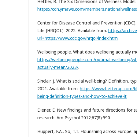
Hettler, B. The Six Dimensions of Wellness Model.
https://cdn.ymaws.com/members.nationalwellness
Center for Disease Control and Prevention (CDC).
Life (HRQOL). 2022. Available from:
https://archiv
url=https://www.cdc.gov/hrqol/index.htm
.
Wellbeing people. What does wellbeing actually m
https://wellbeingpeople.com/optimal-wellbeing/w
actually-mean/2023/
.
Sinclair, J. What is social well-being? Definition, t
2021. Available from:
https://www.betterup.com/bl
being-definition-types-and-how-to-achieve-it
.
Diener, E. New findings and future directions for s
research. Am Psychol 2012;67(8):590.
Huppert, F.A., So, T.T. Flourishing across Europe: 