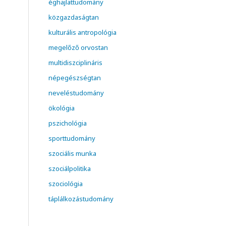
éghajlattudomány
közgazdaságtan
kulturális antropológia
megelőző orvostan
multidiszciplináris
népegészségtan
neveléstudomány
ökológia
pszichológia
sporttudomány
szociális munka
szociálpolitika
szociológia
táplálkozástudomány