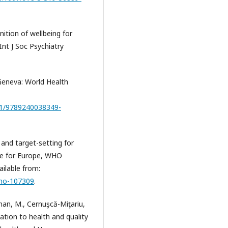
inition of wellbeing for
Int J Soc Psychiatry
Geneva: World Health
161/9789240038349-
nd target-setting for
ice for Europe, WHO
ilable from:
who-107309
.
man, M., Cernuşcă-Miţariu,
elation to health and quality