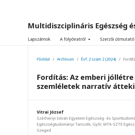
Multidiszciplináris Egészség és
Lapszámok
A folyóiratról
Szerzői útmutató
Főoldal
/
Archívum
/
Évf. 2 szám 2 (2024)
/
Fordít
Fordítás: Az emberi jóllét
szemléletek narratív áttek
Vitrai József
Széchenyi István Egyetem Egészség- és Sporttudomán
Egészségtudományi Tanszék, Győr; MTA-SZTE Egészs
Szeged