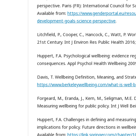
perspective. Paris (FR): International Council for S
Available from:
https://www.genderportal.eu/resou
development-goals-science-perspective
.
Litchfield, P., Cooper, C., Hancock, C., Watt, P. Wo
21st Century. Int J Environ Res Public Health 2016;
Huppert, F.A. Psychological wellbeing: evidence re
consequences. Appl Psychol Health Wellbeing 2009
Davis, T. Wellbeing Definition, Meaning, and Strate
https://www.berkeleywellbeing.com/what-is-well-b
Forgeard, M., Eranda, J., Kern, M., Seligman, M.E. 
Measuring wellbeing for public policy. Int J Well Be
Huppert, F.A. Challenges in defining and measuring
implications for policy. Future directions in wellb
Available from:
https://link.springer.com/chapter