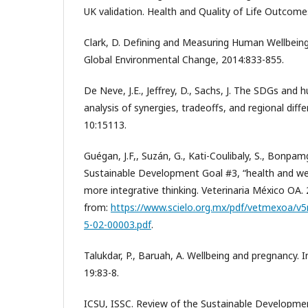
UK validation. Health and Quality of Life Outcome
Clark, D. Defining and Measuring Human Wellbeing.
Global Environmental Change, 2014:833-855.
De Neve, J.E., Jeffrey, D., Sachs, J. The SDGs and 
analysis of synergies, tradeoffs, and regional diff
10:15113.
Guégan, J.F,, Suzán, G., Kati-Coulibaly, S., Bonpamg
Sustainable Development Goal #3, “health and wel
more integrative thinking. Veterinaria México OA. 2
from:
https://www.scielo.org.mx/pdf/vetmexoa/v
5-02-00003.pdf
.
Talukdar, P., Baruah, A. Wellbeing and pregnancy. 
19:83-8.
ICSU, ISSC. Review of the Sustainable Developme