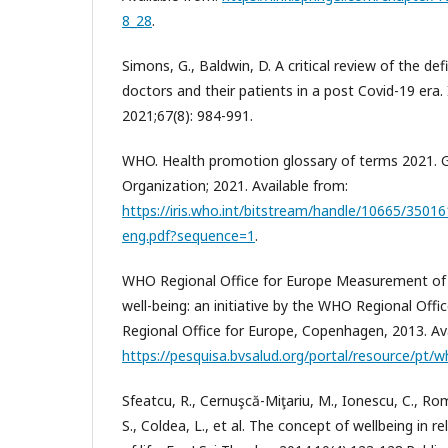
8_28
.
Simons, G., Baldwin, D. A critical review of the def
doctors and their patients in a post Covid-19 era. 
2021;67(8): 984-991.
WHO. Health promotion glossary of terms 2021. 
Organization; 2021. Available from:
https://iris.who.int/bitstream/handle/10665/350
eng.pdf?sequence=1
.
WHO Regional Office for Europe Measurement of a
well-being: an initiative by the WHO Regional Off
Regional Office for Europe, Copenhagen, 2013. Ava
https://pesquisa.bvsalud.org/portal/resource/pt/
Sfeatcu, R., Cernuşcă-Miţariu, M., Ionescu, C., Ro
S., Coldea, L., et al. The concept of wellbeing in r