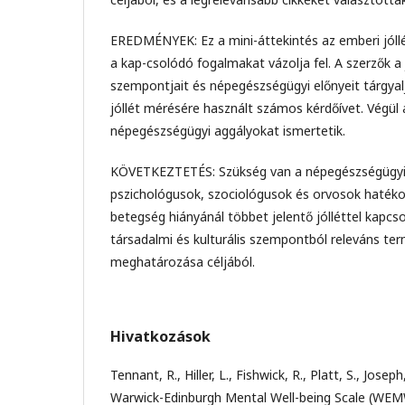
EREDMÉNYEK: Ez a mini-áttekintés az emberi jóllét
a kap-csolódó fogalmakat vázolja fel. A szerzők a j
szempontjait és népegészségügyi előnyeit tárgyalj
jóllét mérésére használt számos kérdőívet. Végül a
népegészségügyi aggályokat ismertetik.
KÖVETKEZTETÉS: Szükség van a népegészségügyi
pszichológusok, szociológusok és orvosok haté
betegség hiányánál többet jelentő jólléttel kapcs
társadalmi és kulturális szempontból releváns ter
meghatározása céljából.
Hivatkozások
Tennant, R., Hiller, L., Fishwick, R., Platt, S., Joseph
Warwick-Edinburgh Mental Well-being Scale (WE