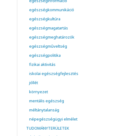
egészséginformáció
egészségkommunikáció
egészségkultúra
egészségmagatartás
egészségmeghatározók
egészségműveltség
egészségpolitika
fizikai aktivitás
iskolai egészségfejlesztés
jóllét
környezet
mentális egészség
méltánytalanság
népegészségügyi elmélet
TUDOMÁNYTERÜLETEK