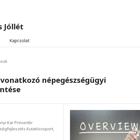
 Jóllét
Kapcsolat
ások
re vonatkozó népegészségügyi
intése
yi Kar Preventív
égfejlesztés Kutatócsoport,