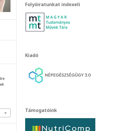
Folyóiratunkat indexeli
Kiadó
étre
tek
Támogatóink