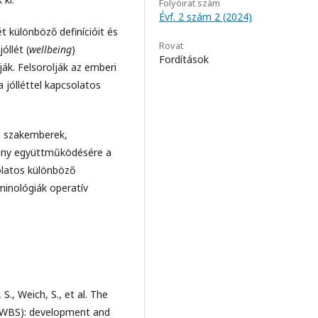
Folyóirat szám
Évf. 2 szám 2 (2024)
 különböző definícióit és
Rovat
óllét (
wellbeing
)
Fordítások
ák. Felsorolják az emberi
 jólléttel kapcsolatos
 szakemberek,
kony együttműködésére a
olatos különböző
minológiák operatív
, S., Weich, S., et al. The
MWBS): development and