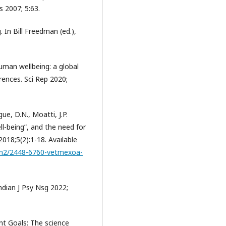
s 2007; 5:63.
 In Bill Freedman (ed.),
human wellbeing: a global
erences. Sci Rep 2020;
ue, D.N., Moatti, J.P.
l-being”, and the need for
018;5(2):1-18. Available
5n2/2448-6760-vetmexoa-
Indian J Psy Nsg 2022;
nt Goals: The science