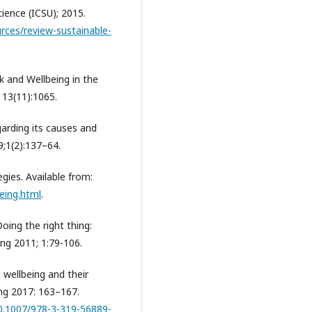
cience (ICSU); 2015.
rces/review-sustainable-
rk and Wellbeing in the
 13(11):1065.
garding its causes and
;1(2):137–64.
gies. Available from:
eing.html
.
Doing the right thing:
ing 2011; 1:79-106.
 wellbeing and their
eing 2017: 163–167.
/10.1007/978-3-319-56889-