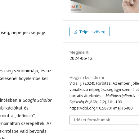
Teljes szöveg
inőség, népegészségügy
Megjelent
2024-06-12
észség szinonimája, és az
Hogyan kell idézni
elésénél figyelembe kell
Vitrai, J. (2024). Fordítás: Az emberi jóll
vonatkozó népegészségügyi szemléle
narratív áttekintése.
Multidiszciplináris
kintésben a
Google Scholar
Egészség és Jóllét
,
2
(2), 101-109.
blikációkat és
https://doi.org/10.58701/mej.15480
mint a „definíció”,
Idézet formátumok
mbináltan szerepeltek. Az
tekintésbe való bevonás
 ki.