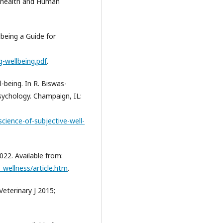
ic health and Human
being a Guide for
-wellbeing.pdf
.
l-being. In R. Biswas-
sychology. Champaign, IL:
cience-of-subjective-well-
22. Available from:
wellness/article.htm
.
eterinary J 2015;