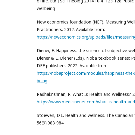
of life. Eur J Sci Theolog 2014;10(4):123-128.Publ
wellbeing
New economics foundation (NEF). Measuring Well
Practitioners. 2012. Available from:
https://neweconomics.org/uploads/files/measuring
Diener, E. Happiness: the science of subjective wel
Diener & E. Diener (Eds), Noba textbook series: P
DEF publishers. 2022. Available from:
https://nobaproject.com/modules/happiness-the-s
being
.
Radhakrishnan, R. What Is Health and Wellness? 20
https://www.medicinenet.com/what_is_health_and_
Stoewen, D.L. Health and wellness. The Canadian V
56(9):983-984.