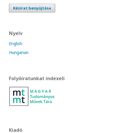
Kézirat benyújtása
Nyelv
English
Hungarian
Folyóiratunkat indexeli
Kiadó