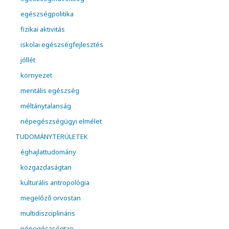
egészségpolitika
fizikai aktivitás
iskolai egészségfejlesztés
jóllét
környezet
mentális egészség
méltánytalanság
népegészségügyi elmélet
TUDOMÁNYTERÜLETEK
éghajlattudomány
közgazdaságtan
kulturális antropológia
megelőző orvostan
multidiszciplináris
népegészségtan