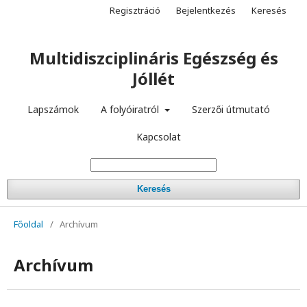
Regisztráció
Bejelentkezés
Keresés
Multidiszciplináris Egészség és
Jóllét
Lapszámok
A folyóiratról
Szerzői útmutató
Kapcsolat
Keresés
Főoldal
/
Archívum
Archívum