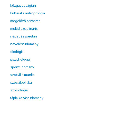
közgazdaságtan
kulturális antropológia
megelőző orvostan
multidiszciplináris
népegészségtan
neveléstudomány
ökológia
pszichológia
sporttudomány
szociális munka
szociálpolitika
szociológia
táplálkozástudomány