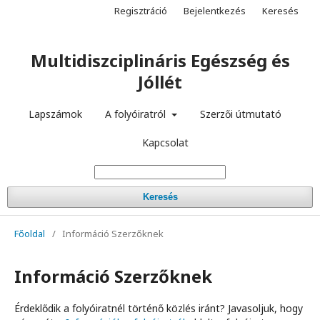
Regisztráció
Bejelentkezés
Keresés
Multidiszciplináris Egészség és
Jóllét
Lapszámok
A folyóiratról
Szerzői útmutató
Kapcsolat
Keresés
Főoldal
/
Információ Szerzőknek
Információ Szerzőknek
Érdeklődik a folyóiratnél történő közlés iránt? Javasoljuk, hogy