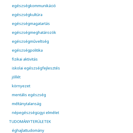
egészségkommunikáció
egészségkultúra
egészségmagatartás
egészségmeghatározók
egészségműveltség
egészségpolitika
fizikai aktivitás
iskolai egészségfejlesztés
jóllét
környezet
mentális egészség
méltánytalanság
népegészségügyi elmélet
TUDOMÁNYTERÜLETEK
éghajlattudomány