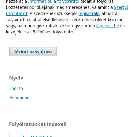
nézze át a
Információk a folyóiratról
oldalt a folyóirat
közzétételi politikájának megismeréséhez, valamint a
Szerzői
útmutatót
. A szerzőknek szükséges
regisztrálni
ahhoz a
folyóirathoz, ahol elsődlegesen szeretnének cikket közölni
vagy, ha már regisztráltak, akkor egyszerűen
lépjenek be
és
kezdjék el az 5 lépéses folyamatot.
Kézirat benyújtása
Nyelv
English
Hungarian
Folyóiratunkat indexeli