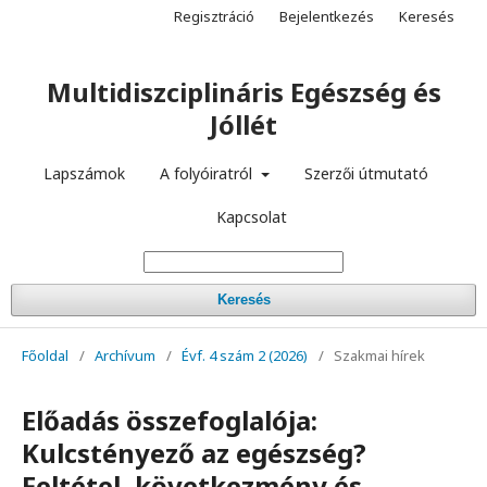
Regisztráció
Bejelentkezés
Keresés
Multidiszciplináris Egészség és
Jóllét
Lapszámok
A folyóiratról
Szerzői útmutató
Kapcsolat
Keresés
Főoldal
/
Archívum
/
Évf. 4 szám 2 (2026)
/
Szakmai hírek
Előadás összefoglalója:
Kulcstényező az egészség?
Feltétel, következmény és