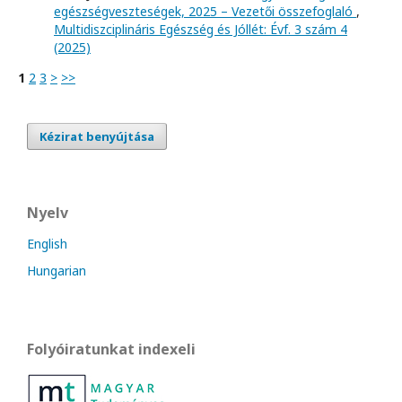
egészségveszteségek, 2025 – Vezetői összefoglaló
,
Multidiszciplináris Egészség és Jóllét: Évf. 3 szám 4
(2025)
1
2
3
>
>>
Kézirat benyújtása
Nyelv
English
Hungarian
Folyóiratunkat indexeli