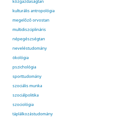
közgazdaságtan
kulturális antropológia
megelőző orvostan
multidiszciplináris
népegészségtan
neveléstudomány
ökológia
pszichológia
sporttudomány
szociális munka
szociálpolitika
szociológia
táplálkozástudomány