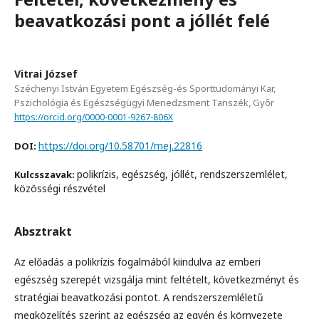
beavatkozási pont a jóllét felé
Vitrai József
Széchenyi István Egyetem Egészség-és Sporttudományi Kar,
Pszichológia és Egészségügyi Menedzsment Tanszék, Győr
https://orcid.org/0000-0001-9267-806X
https://doi.org/10.58701/mej.22816
DOI:
polikrízis, egészség, jóllét, rendszerszemlélet,
Kulcsszavak:
közösségi részvétel
Absztrakt
Az előadás a polikrízis fogalmából kiindulva az emberi
egészség szerepét vizsgálja mint feltételt, következményt és
stratégiai beavatkozási pontot. A rendszerszemléletű
megközelítés szerint az egészség az egyén és környezete