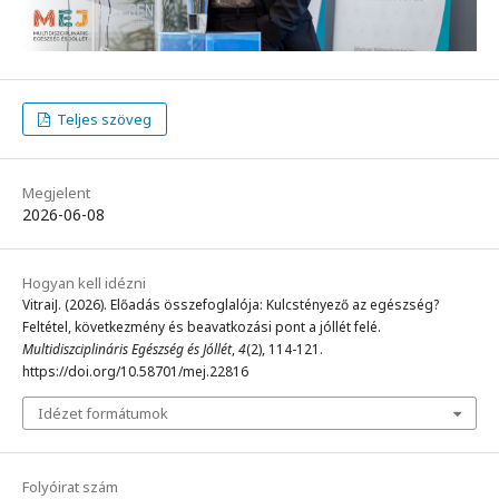
Teljes szöveg
Megjelent
2026-06-08
Hogyan kell idézni
VitraiJ. (2026). Előadás összefoglalója: Kulcstényező az egészség?
Feltétel, következmény és beavatkozási pont a jóllét felé.
Multidiszciplináris Egészség és Jóllét
,
4
(2), 114-121.
https://doi.org/10.58701/mej.22816
Idézet formátumok
Folyóirat szám