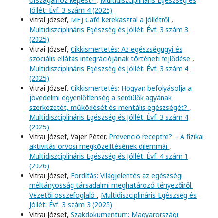
országaihoz képest?
,
Multidiszciplináris Egészség és
Jóllét: Évf. 3 szám 4 (2025)
Vitrai József,
MEJ Café kerekasztal a jóllétről
,
Multidiszciplináris Egészség és Jóllét: Évf. 3 szám 3
(2025)
Vitrai József,
Cikkismertetés: Az egészségügyi és
szociális ellátás integrációjának történeti fejlődése
,
Multidiszciplináris Egészség és Jóllét: Évf. 3 szám 4
(2025)
Vitrai József,
Cikkismertetés: Hogyan befolyásolja a
jövedelmi egyenlőtlenség a serdülők agyának
szerkezetét, működését és mentális egészségét?
,
Multidiszciplináris Egészség és Jóllét: Évf. 3 szám 4
(2025)
Vitrai József, Vajer Péter,
Prevenció receptre? – A fizikai
aktivitás orvosi megközelítésének dilemmái
,
Multidiszciplináris Egészség és Jóllét: Évf. 4 szám 1
(2026)
Vitrai József,
Fordítás: Világjelentés az egészségi
méltányosság társadalmi meghatározó tényezőiről.
Vezetői összefoglaló
,
Multidiszciplináris Egészség és
Jóllét: Évf. 3 szám 3 (2025)
Vitrai József,
Szakdokumentum: Magyarországi