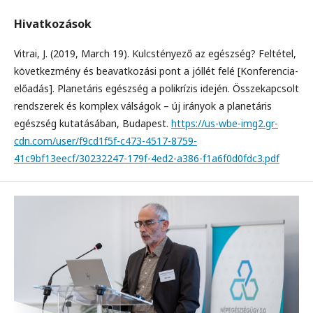
Hivatkozások
Vitrai, J. (2019, March 19). Kulcstényező az egészség? Feltétel,
következmény és beavatkozási pont a jóllét felé [Konferencia-
előadás]. Planetáris egészség a polikrízis idején. Összekapcsolt
rendszerek és komplex válságok – új irányok a planetáris
egészség kutatásában, Budapest.
https://us-wbe-img2.gr-
cdn.com/user/f9cd1f5f-c473-4517-8759-
41c9bf13eecf/30232247-179f-4ed2-a386-f1a6f0d0fdc3.pdf