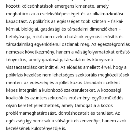
közötti kölcsönhatások emergens kimenete, amely
meghatározza a cselekvőképességet és az alkalmazkodási
kapacitást. A polikrízis az egészséget több szinten – fizikai-
kémiai, biológiai, gazdasági és társadalmi dimenziókban –
befolyásolja, miközben ezek a hatások egymást erősítik és
társadalmilag egyenlőtlenül oszlanak meg. Az egészségromlás
nemcsak következmény, hanem a válságfolyamatokat erősítő
tényező is, amely gazdasági, társadalmi és környezeti
visszacsatolásokat indít el. Az előadás amellett érvel, hogy a
polikrízis kezelése nem lehetséges szektorális megközelítések
mentén: az egészség és a jóllét közös társadalmi célként
képes integrálni a különböző szakterületeket. A közösségi
koalíciók és az interszektoriális intézményi együttműködés
olyan keretet jelenthetnek, amely támogatja a közös
problémameghatározást, döntéshozatalt és tanulást. Az
egészség így nemcsak a válságok elszenvedője, hanem azok
kezelésének kulcstényezője is.