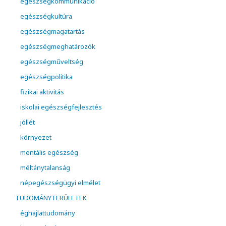
egészségkommunikáció
egészségkultúra
egészségmagatartás
egészségmeghatározók
egészségműveltség
egészségpolitika
fizikai aktivitás
iskolai egészségfejlesztés
jóllét
környezet
mentális egészség
méltánytalanság
népegészségügyi elmélet
TUDOMÁNYTERÜLETEK
éghajlattudomány