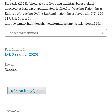
BaloghR. (2023). A belvízi veszélyes áru szállítási balesetekkel
kapcsolatos hatósági tapasztalatok értékelése.
Védelem Tudomány a
Katasztrófavédelem Online Szakmai, tudományos folyóirata
,
5
(2), 100-
117. Elérés forrás
https://ojs.mtak.hu/index.php/vedelemtudomany/article/view/13401
Idézet formátumok
Folyóirat szám
Évf. 5 szám 2 (2020)
Rovat
Cikkek
Kézirat benyújtása