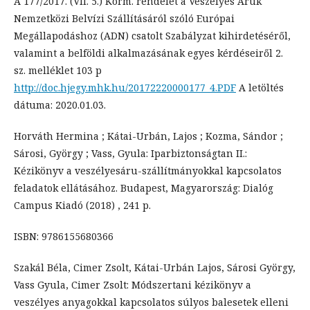
A 177/2017. (VII. 5.) Korm. rendelet a Veszélyes Áruk
Nemzetközi Belvízi Szállításáról szóló Európai
Megállapodáshoz (ADN) csatolt Szabályzat kihirdetéséről,
valamint a belföldi alkalmazásának egyes kérdéseiről 2.
sz. melléklet 103 p
http://doc.hjegy.mhk.hu/20172220000177_4.PDF
A letöltés
dátuma: 2020.01.03.
Horváth Hermina ; Kátai-Urbán, Lajos ; Kozma, Sándor ;
Sárosi, György ; Vass, Gyula: Iparbiztonságtan II.:
Kézikönyv a veszélyesáru-szállítmányokkal kapcsolatos
feladatok ellátásához. Budapest, Magyarország: Dialóg
Campus Kiadó (2018) , 241 p.
ISBN: 9786155680366
Szakál Béla, Cimer Zsolt, Kátai-Urbán Lajos, Sárosi György,
Vass Gyula, Cimer Zsolt: Módszertani kézikönyv a
veszélyes anyagokkal kapcsolatos súlyos balesetek elleni