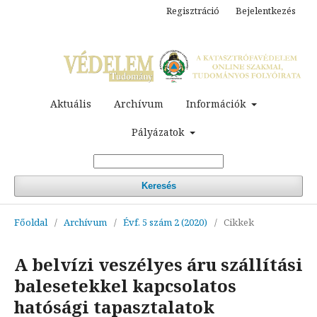
Regisztráció
Bejelentkezés
Aktuális
Archívum
Információk
Pályázatok
Keresés
Főoldal
/
Archívum
/
Évf. 5 szám 2 (2020)
/
Cikkek
A belvízi veszélyes áru szállítási
balesetekkel kapcsolatos
hatósági tapasztalatok