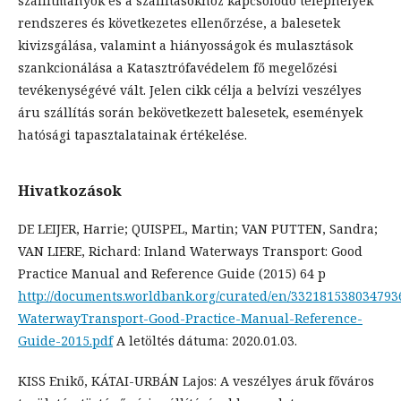
szállítmányok és a szállításokhoz kapcsolódó telephelyek
rendszeres és következetes ellenőrzése, a balesetek
kivizsgálása, valamint a hiányosságok és mulasztások
szankcionálása a Katasztrófavédelem fő megelőzési
tevékenységévé vált. Jelen cikk célja a belvízi veszélyes
áru szállítás során bekövetkezett balesetek, események
hatósági tapasztalatainak értékelése.
Hivatkozások
DE LEIJER, Harrie; QUISPEL, Martin; VAN PUTTEN, Sandra;
VAN LIERE, Richard: Inland Waterways Transport: Good
Practice Manual and Reference Guide (2015) 64 p
http://documents.worldbank.org/curated/en/332181538034793
WaterwayTransport-Good-Practice-Manual-Reference-
Guide-2015.pdf
A letöltés dátuma: 2020.01.03.
KISS Enikő, KÁTAI-URBÁN Lajos: A veszélyes áruk főváros