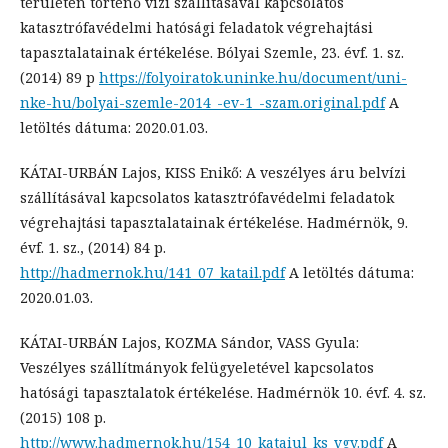
területén történő vízi szállításával kapcsolatos
katasztrófavédelmi hatósági feladatok végrehajtási
tapasztalatainak értékelése. Bólyai Szemle, 23. évf. 1. sz.
(2014) 89 p
https://folyoiratok.uninke.hu/document/uni-
nke-hu/bolyai-szemle-2014_-ev-1_-szam.original.pdf
A
letöltés dátuma: 2020.01.03.
KÁTAI-URBÁN Lajos, KISS Enikő: A veszélyes áru belvízi
szállításával kapcsolatos katasztrófavédelmi feladatok
végrehajtási tapasztalatainak értékelése. Hadmérnök, 9.
évf. 1. sz., (2014) 84 p.
http://hadmernok.hu/141_07_katail.pdf
A letöltés dátuma:
2020.01.03.
KÁTAI-URBÁN Lajos, KOZMA Sándor, VASS Gyula:
Veszélyes szállítmányok felügyeletével kapcsolatos
hatósági tapasztalatok értékelése. Hadmérnök 10. évf. 4. sz.
(2015) 108 p.
http://www.hadmernok.hu/154_10_kataiul_ks_vgy.pdf
A