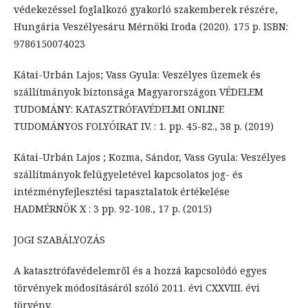
védekezéssel foglalkozó gyakorló szakemberek részére,
Hungária Veszélyesáru Mérnöki Iroda (2020). 175 p. ISBN:
9786150074023
Kátai-Urbán Lajos; Vass Gyula: Veszélyes üzemek és
szállítmányok biztonsága Magyarországon VÉDELEM
TUDOMÁNY: KATASZTRÓFAVÉDELMI ONLINE
TUDOMÁNYOS FOLYÓIRAT IV. : 1. pp. 45-82., 38 p. (2019)
Kátai-Urbán Lajos ; Kozma, Sándor, Vass Gyula: Veszélyes
szállítmányok felügyeletével kapcsolatos jog- és
intézményfejlesztési tapasztalatok értékelése
HADMÉRNÖK X : 3 pp. 92-108., 17 p. (2015)
JOGI SZABÁLYOZÁS
A katasztrófavédelemről és a hozzá kapcsolódó egyes
törvények módosításáról szóló 2011. évi CXXVIII. évi
törvény.