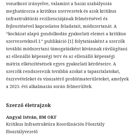
vonatkozó irányelve, valamint a hazai szabályozás
meghatározza a kritikus szervezetek és azok kritikus
infrastruktúrái rezilienciájának felmérésével és
fejlesztésével kapcsolatos feladatait, módszertanát. A
“kockázat alapú gondolkodás gyakorlati elemei a kritikus
szervezeteknél I.” publikáció [1] folytatásaként a szerzők
további módszertani támogatásként kívánnak rávilágítani
az ellenálló képességi terv és az ellenálló képességi
mátrix elkészítésének egyes gyakorlati kérdéseire. A
szerzők rendszerezik továbbá azokat a tapasztalatokat,
észrevételeket és visszatérő problématerületeket, amelyek
a 2025. évi alkalmazás során felmerültek.
Szerző életrajzok
Angyal István,
BM OKF
Kritikus Infrastruktúra Koordinációs Főosztály
főosztályvezető