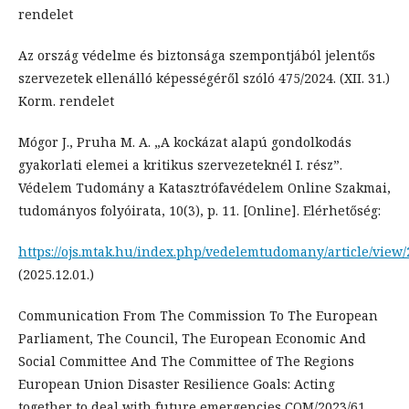
rendelet
Az ország védelme és biztonsága szempontjából jelentős
szervezetek ellenálló képességéről szóló 475/2024. (XII. 31.)
Korm. rendelet
Mógor J., Pruha M. A. „A kockázat alapú gondolkodás
gyakorlati elemei a kritikus szervezeteknél I. rész”.
Védelem Tudomány a Katasztrófavédelem Online Szakmai,
tudományos folyóirata, 10(3), p. 11. [Online]. Elérhetőség:
https://ojs.mtak.hu/index.php/vedelemtudomany/article/view
(2025.12.01.)
Communication From The Commission To The European
Parliament, The Council, The European Economic And
Social Committee And The Committee of The Regions
European Union Disaster Resilience Goals: Acting
together to deal with future emergencies COM/2023/61