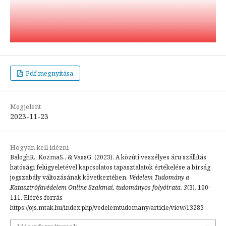
Pdf megnyitása
Megjelent
2023-11-23
Hogyan kell idézni
BaloghR., KozmaS., & VassG. (2023). A közúti veszélyes áru szállítás
hatósági felügyeletével kapcsolatos tapasztalatok értékelése a bírság
jogszabály változásának következtében.
Védelem Tudomány a
Katasztrófavédelem Online Szakmai, tudományos folyóirata
,
3
(3), 100-
111. Elérés forrás
https://ojs.mtak.hu/index.php/vedelemtudomany/article/view/13283