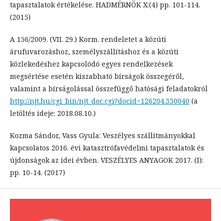
tapasztalatok értékelése. HADMÉRNÖK X:(4) pp. 101-114.
(2015)
A 156/2009. (VII. 29.) Korm. rendeletet a közúti
árufuvarozáshoz, személyszállításhoz és a közúti
közlekedéshez kapcsolódó egyes rendelkezések
megsértése esetén kiszabható bírságok összegéről,
valamint a bírságolással összefüggő hatósági feladatokról
http://njt.hu/cgi_bin/njt_doc.cgi?docid=126204.330040
(a
letöltés ideje: 2018.08.10.)
Kozma Sándor, Vass Gyula: Veszélyes szállítmányokkal
kapcsolatos 2016. évi katasztrófavédelmi tapasztalatok és
újdonságok az idei évben. VESZÉLYES ANYAGOK 2017. (I):
pp. 10-14. (2017)