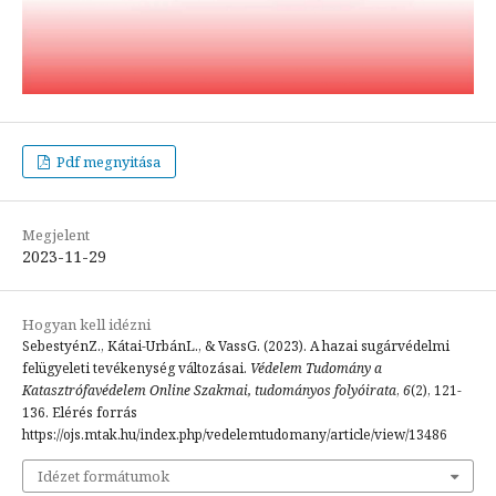
Pdf megnyitása
Megjelent
2023-11-29
Hogyan kell idézni
SebestyénZ., Kátai-UrbánL., & VassG. (2023). A hazai sugárvédelmi
felügyeleti tevékenység változásai.
Védelem Tudomány a
Katasztrófavédelem Online Szakmai, tudományos folyóirata
,
6
(2), 121-
136. Elérés forrás
https://ojs.mtak.hu/index.php/vedelemtudomany/article/view/13486
Idézet formátumok