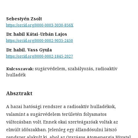
Sebestyén Zsolt
https://orcid.org/0000-0003-3030-856X
Dr. habil Kátai-Urbán Lajos
https://orcid.org/0000-0002-9035-2450
Dr. habil. Vass Gyula
https://orcid.org/0000-0002-1845-2027
sugárvédelem, szabályozás, radioaktív
Kulcsszavak:
hulladék
Absztrakt
A hazai hatósági rendszer a radioaktív hulladékok,
valamint a sugárvédelem területén folyamatos
változásban volt. Ennek okai szerteágazóak voltak az
elmúlt időszakban. Jelenleg egy állandósulni látszó
rendszer alakult ki, ahol az Országos Atomenergia Hivatal