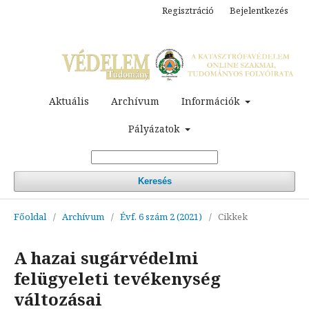
Regisztráció
Bejelentkezés
Aktuális
Archívum
Információk
Pályázatok
Keresés
Főoldal
/
Archívum
/
Évf. 6 szám 2 (2021)
/
Cikkek
A hazai sugárvédelmi
felügyeleti tevékenység
változásai