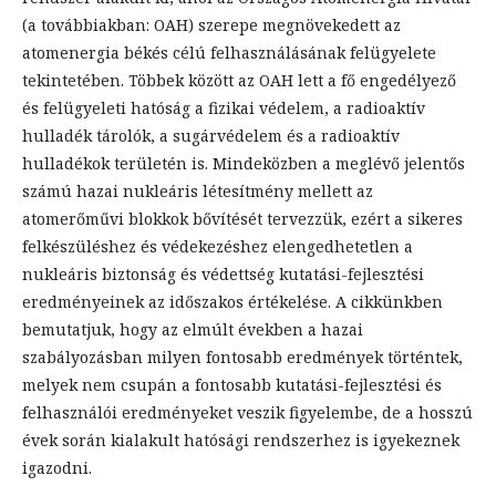
(a továbbiakban: OAH) szerepe megnövekedett az
atomenergia békés célú felhasználásának felügyelete
tekintetében. Többek között az OAH lett a fő engedélyező
és felügyeleti hatóság a fizikai védelem, a radioaktív
hulladék tárolók, a sugárvédelem és a radioaktív
hulladékok területén is. Mindeközben a meglévő jelentős
számú hazai nukleáris létesítmény mellett az
atomerőművi blokkok bővítését tervezzük, ezért a sikeres
felkészüléshez és védekezéshez elengedhetetlen a
nukleáris biztonság és védettség kutatási-fejlesztési
eredményeinek az időszakos értékelése. A cikkünkben
bemutatjuk, hogy az elmúlt években a hazai
szabályozásban milyen fontosabb eredmények történtek,
melyek nem csupán a fontosabb kutatási-fejlesztési és
felhasználói eredményeket veszik figyelembe, de a hosszú
évek során kialakult hatósági rendszerhez is igyekeznek
igazodni.