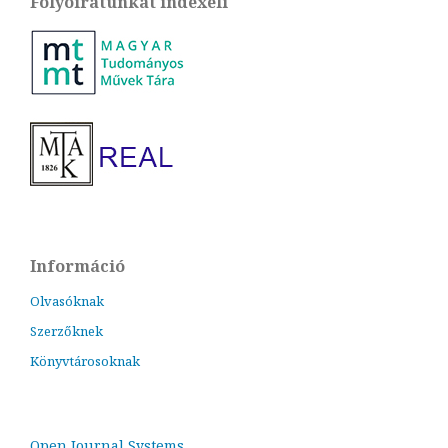
Folyóiratunkat indexeli
Információ
Olvasóknak
Szerzőknek
Könyvtárosoknak
Open Journal Systems