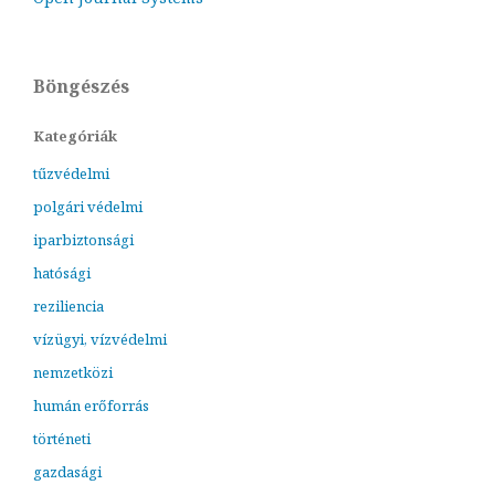
Böngészés
Kategóriák
tűzvédelmi
polgári védelmi
iparbiztonsági
hatósági
reziliencia
vízügyi, vízvédelmi
nemzetközi
humán erőforrás
történeti
gazdasági