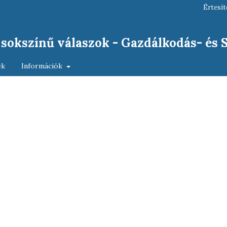
Értesít
, sokszínű válaszok - Gazdálkodás- és
ek
Információk