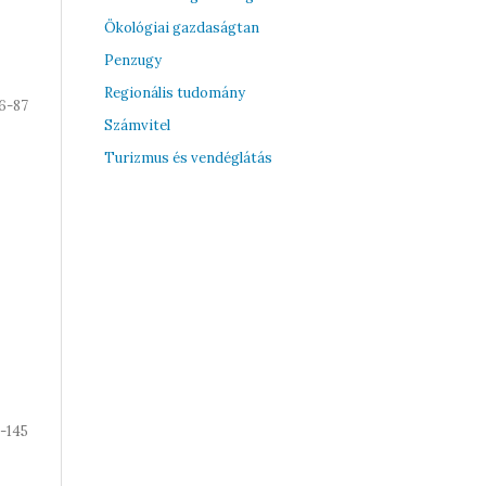
Ökológiai gazdaságtan
Penzugy
Regionális tudomány
6-87
Számvitel
Turizmus és vendéglátás
9-145