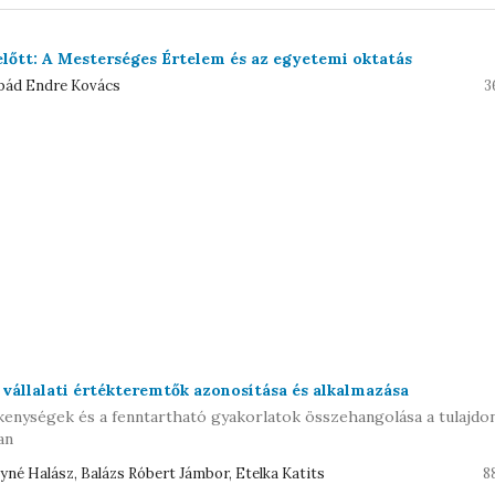
előtt: A Mesterséges Értelem és az egyetemi oktatás
rpád Endre Kovács
3
 vállalati értékteremtők azonosítása és alkalmazása
ékenységek és a fenntartható gyakorlatok összehangolása a tulajdo
an
né Halász, Balázs Róbert Jámbor, Etelka Katits
8