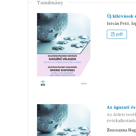
Tanulmány
Új kihívások 
István Pető, Á
pdf
Az ágazati és
Az üzleti tev
értékalkotásb
Zsuzsanna Nagy