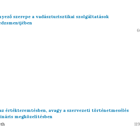
nyező szerepe a vadászturisztikai szolgáltatások
dzsmentjében
6
 az értékteremtésben, avagy a szervezeti történetmesélés
lináris megközelítésben
eth
11