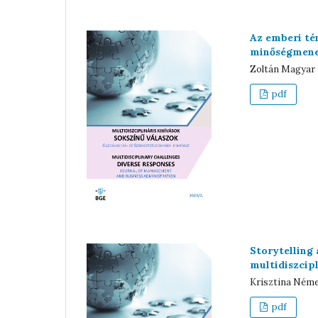
Az emberi té
minőségmene
Zoltán Magyar
pdf
Storytelling
multidiszcip
Krisztina Ném
pdf