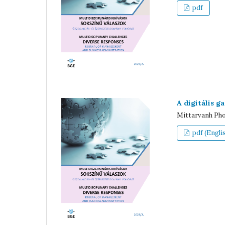
pdf
A digitális g
Mittarvanh Ph
pdf (Engli