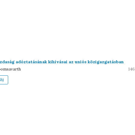
azdaság adóztatásának kihívásai az uniós közigazgatásban
oomsavarth
146
sh)