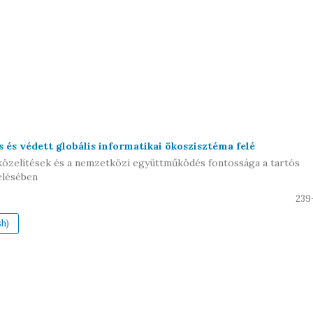
 és védett globális informatikai ökoszisztéma felé
közelítések és a nemzetközi együttműködés fontossága a tartós
elésében
239
sh)