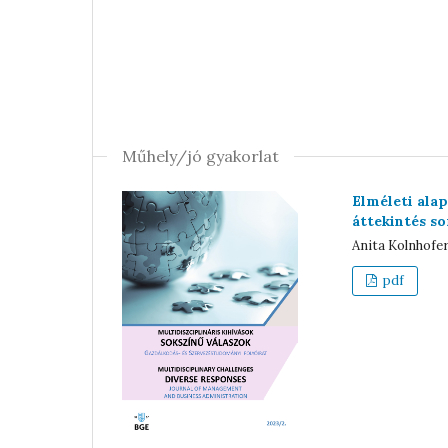
Műhely/jó gyakorlat
Elméleti alap
áttekintés so
Anita Kolnhofer
pdf