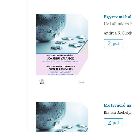
Egyetemi hal
Hol állunk és 
Andrea S. Gubik
pdf
Motiváció az 
Blanka Székely,
pdf