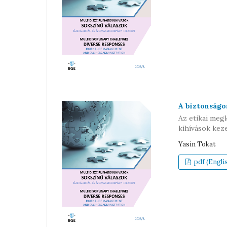
A biztonságos
Az etikai meg
kihívások kez
Yasin Tokat
pdf (Engli