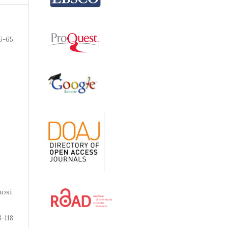
6-65
nosi
8-118