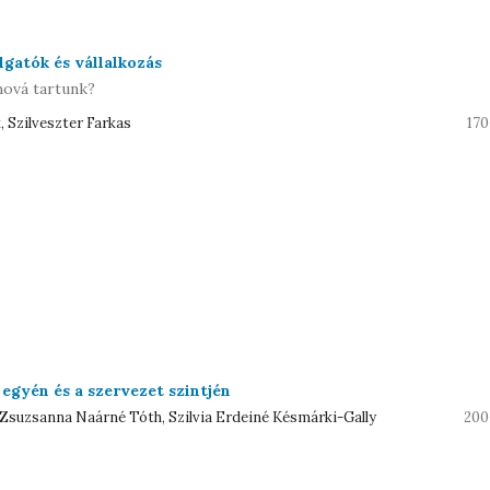
lgatók és vállalkozás
hová tartunk?
, Szilveszter Farkas
170
egyén és a szervezet szintjén
 Zsuzsanna Naárné Tóth, Szilvia Erdeiné Késmárki-Gally
200