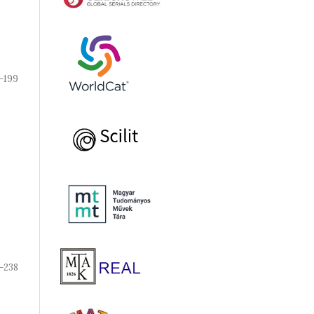
-199
-238