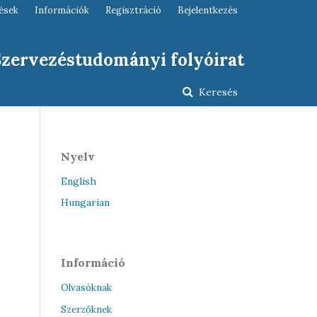
ések
Információk
Regisztráció
Bejelentkezés
 Szervezéstudományi folyóirat
Keresés
Nyelv
English
Hungarian
Információ
Olvasóknak
Szerzőknek