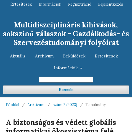
Értesítések
Információk
Regisztráció
Bejelentkezés
Multidiszciplináris kihívások,
sokszínű válaszok - Gazdálkodás- és
Szervezéstudományi folyóirat
Aktuális
Archívum
Beküldések
Értesítések
Információk
Keresés
Főoldal
/
Archívum
/
szám 2 (2023)
/
Tanulmány
A biztonságos és védett globális
informatikai ökoszisztéma felé