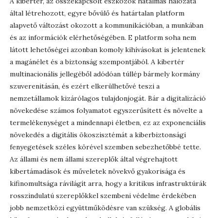
A kibertér, az összekapcsolt eszközök hatalmas hálózata
által létrehozott, egyre bővülő és határtalan platform
alapvető változást okozott a kommunikációban, a munkában
és az információk elérhetőségében. E platform soha nem
látott lehetőségei azonban komoly kihívásokat is jelentenek
a magánélet és a biztonság szempontjából. A kibertér
multinacionális jellegéből adódóan túllép bármely kormány
szuverenitásán, és ezért elkerülhetővé teszi a
nemzetállamok kizárólagos tulajdonjogát. Bár a digitalizáció
növekedése számos folyamatot egyszerűsített és növelte a
termelékenységet a mindennapi életben, ez az exponenciális
növekedés a digitális ökoszisztémát a kiberbiztonsági
fenyegetések széles körével szemben sebezhetőbbé tette.
Az állami és nem állami szereplők által végrehajtott
kibertámadások és műveletek növekvő gyakorisága és
kifinomultsága rávilágít arra, hogy a kritikus infrastruktúrák
rosszindulatú szereplőkkel szembeni védelme érdekében
jobb nemzetközi együttműködésre van szükség. A globális