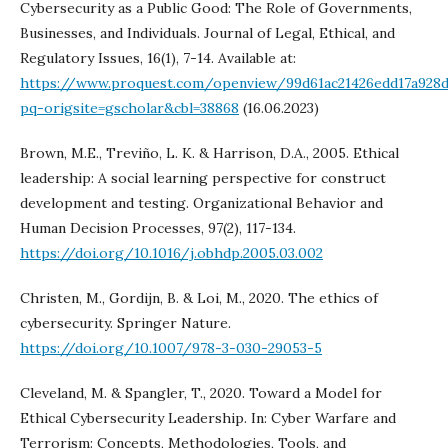
Cybersecurity as a Public Good: The Role of Governments,
Businesses, and Individuals. Journal of Legal, Ethical, and
Regulatory Issues, 16(1), 7-14. Available at:
https://www.proquest.com/openview/99d61ac21426edd17a928d
pq-origsite=gscholar&cbl=38868
(16.06.2023)
Brown, M.E., Treviño, L. K. & Harrison, D.A., 2005. Ethical
leadership: A social learning perspective for construct
development and testing. Organizational Behavior and
Human Decision Processes, 97(2), 117-134.
https://doi.org/10.1016/j.obhdp.2005.03.002
Christen, M., Gordijn, B. & Loi, M., 2020. The ethics of
cybersecurity. Springer Nature.
https://doi.org/10.1007/978-3-030-29053-5
Cleveland, M. & Spangler, T., 2020. Toward a Model for
Ethical Cybersecurity Leadership. In: Cyber Warfare and
Terrorism: Concepts, Methodologies, Tools, and