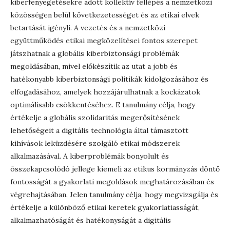
kiberfenyegetésekre adott kollektív fellépés a nemzetközi
közösségen belül következetességet és az etikai elvek
betartását igényli. A vezetés és a nemzetközi
együttműködés etikai megközelítései fontos szerepet
játszhatnak a globális kiberbiztonsági problémák
megoldásában, mivel előkészítik az utat a jobb és
hatékonyabb kiberbiztonsági politikák kidolgozásához és
elfogadásához, amelyek hozzájárulhatnak a kockázatok
optimálisabb csökkentéséhez. E tanulmány célja, hogy
értékelje a globális szolidaritás megerősítésének
lehetőségeit a digitális technológia által támasztott
kihívások leküzdésére szolgáló etikai módszerek
alkalmazásával. A kiberproblémák bonyolult és
összekapcsolódó jellege kiemeli az etikus kormányzás döntő
fontosságát a gyakorlati megoldások meghatározásában és
végrehajtásában. Jelen tanulmány célja, hogy megvizsgálja és
értékelje a különböző etikai keretek gyakorlatiasságát,
alkalmazhatóságát és hatékonyságát a digitális