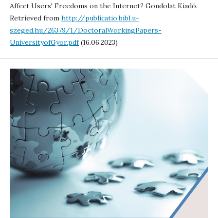
Affect Users' Freedoms on the Internet? Gondolat Kiadó.
Retrieved from
http://publicatio.bibl.u-
szeged.hu/26379/1/DoctoralWorkingPapers-
UniversityofGyor.pdf
(16.06.2023)