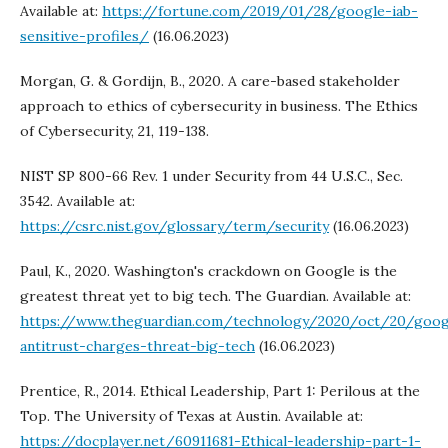
Available at:
https://fortune.com/2019/01/28/google-iab-
sensitive-profiles/
(16.06.2023)
Morgan, G. & Gordijn, B., 2020. A care-based stakeholder
approach to ethics of cybersecurity in business. The Ethics
of Cybersecurity, 21, 119-138.
NIST SP 800-66 Rev. 1 under Security from 44 U.S.C., Sec.
3542. Available at:
https://csrc.nist.gov/glossary/term/security
(16.06.2023)
Paul, K., 2020. Washington's crackdown on Google is the
greatest threat yet to big tech. The Guardian. Available at:
https://www.theguardian.com/technology/2020/oct/20/goog
antitrust-charges-threat-big-tech
(16.06.2023)
Prentice, R., 2014. Ethical Leadership, Part 1: Perilous at the
Top. The University of Texas at Austin. Available at:
https://docplayer.net/60911681-Ethical-leadership-part-1-