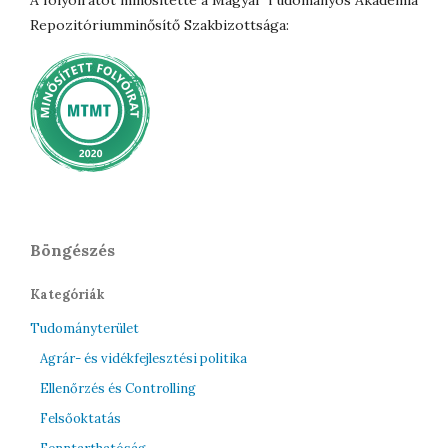
A folyóiratot minősítette a Magyar Tudományos Akadémia
Repozitóriumminősítő Szakbizottsága:
Böngészés
Kategóriák
Tudományterület
Agrár- és vidékfejlesztési politika
Ellenőrzés és Controlling
Felsőoktatás