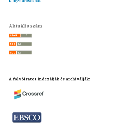
Könyvtárosoknak
Aktuális szám
A folyóiratot indexálják és archiválják: