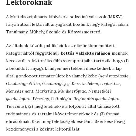
Lektoroknak
A Multidiszciplináris kihívások, sokszínű válaszok (MKSV)
folyóiratban lektorált anyagokat közlünk négy kategóriában:
Tanulmány, Műhely, Szemle és Könyvismertető.
Az általunk közölt publikációk az előzőekben említett
kategóriáktól függetlenül,
kettős vaklektoráláson
mennek
keresztül. A lektorálás főbb szempontjaiba tartozik, hogy (1)
a beküldött anyagok milyen mértékben illeszkednek a lap
által gondozott tématerületek valamelyikébe (
Agrárgazdaság,
Gazdaságpolitika, Gazdasági jog, Kereskedelem, Logisztika,
Menedzsment, Marketing, Munkaerőpiac, Nemzetközi
gazdaságtan, Pénzügy, Politológia, Regionális gazdaságtan,
Turizmus
), (2) megfelelnek-e a folyóirat által támasztott
tudományos és tartalmi követelményeknek és (3) formai
elírásoknak. Ezen megfelelőségek esetén a Szerkesztőség
kezdeményezi a kézirat lektorálását.