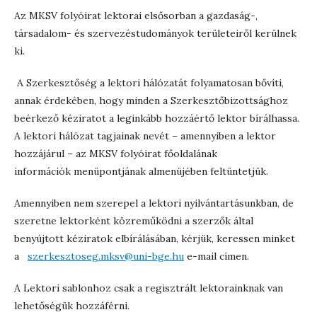
Az MKSV folyóirat lektorai elsősorban a gazdaság-,
társadalom- és szervezéstudományok területeiről kerülnek
ki.
A Szerkesztőség a lektori hálózatát folyamatosan bővíti,
annak érdekében, hogy minden a Szerkesztőbizottsághoz
beérkező kéziratot a leginkább hozzáértő lektor bírálhassa.
A lektori hálózat tagjainak nevét – amennyiben a lektor
hozzájárul – az MKSV folyóirat főoldalának
információk menüpontjának almenüjében feltüntetjük.
Amennyiben nem szerepel a lektori nyilvántartásunkban, de
szeretne lektorként közreműködni a szerzők által
benyújtott kéziratok elbírálásában, kérjük, keressen minket
a
szerkesztoseg.mksv@uni-bge.hu
e-mail címen.
A Lektori sablonhoz csak a regisztrált lektorainknak van
lehetőségük hozzáférni.