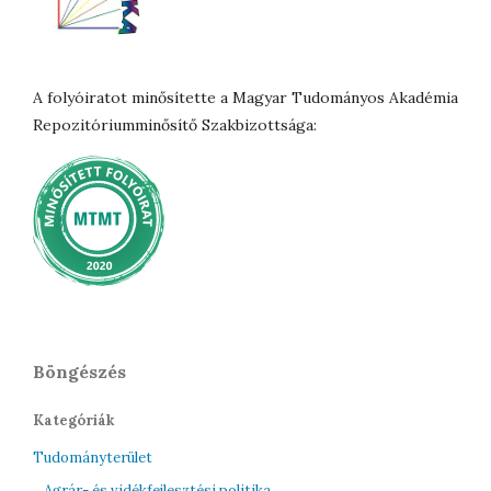
A folyóiratot minősítette a Magyar Tudományos Akadémia
Repozitóriumminősítő Szakbizottsága:
Böngészés
Kategóriák
Tudományterület
Agrár- és vidékfejlesztési politika