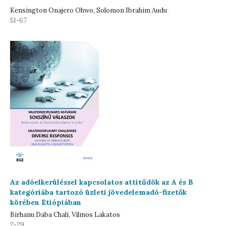
Kensington Onajero Ohwo, Solomon Ibrahim Audu
51-67
Az adóelkerüléssel kapcsolatos attitűdök az A és B
kategóriába tartozó üzleti jövedelemadó-fizetők
körében Etiópiában
Birhanu Daba Chali, Vilmos Lakatos
2-29