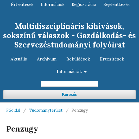
Értesítések
Információk
Regisztráció
Bejelentkezés
Multidiszciplináris kihívások,
sokszínű válaszok - Gazdálkodás- és
Szervezéstudományi folyóirat
Aktuális
Archívum
Beküldések
Értesítések
Információk
Keresés
Főoldal
/
Tudományterület
/
Penzugy
Penzugy