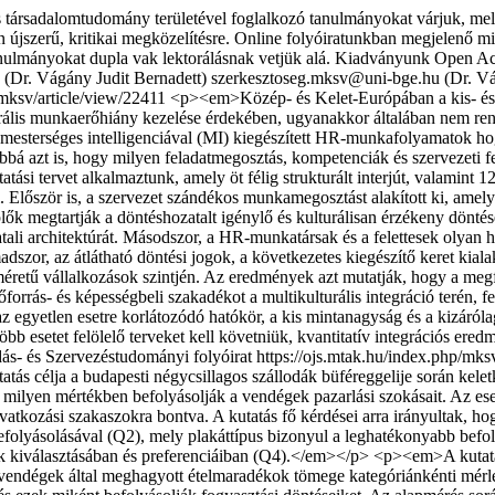
 társadalomtudomány területével foglalkozó tanulmányokat várjuk, mel
n újszerű, kritikai megközelítésre. Online folyóiratunkban megjelenő m
anulmányokat dupla vak lektorálásnak vetjük alá. Kiadványunk Open Ac
(Dr. Vágány Judit Bernadett)
szerkesztoseg.mksv@uni-bge.hu (Dr. Vá
/mksv/article/view/22411
<p><em>Közép- és Kelet-Európában a kis- és k
rális munkaerőhiány kezelése érdekében, ugyanakkor általában nem rend
mesterséges intelligenciával (MI) kiegészített HR-munkafolyamatok hogy
bbá azt is, hogy milyen feladatmegosztás, kompetenciák és szervezeti fe
tatási tervet alkalmaztunk, amely öt félig strukturált interjút, valamin
. Először is, a szervezet szándékos munkamegosztást alakított ki, amely
k megtartják a döntéshozatalt igénylő és kulturálisan érzékeny döntések 
tali architektúrát. Másodszor, a HR-munkatársak és a felettesek olyan h
armadszor, az átlátható döntési jogok, a következetes kiegészítő keret ki
éretű vállalkozások szintjén. Az eredmények azt mutatják, hogy a megf
rőforrás- és képességbeli szakadékot a multikulturális integráció terén,
z egyetlen esetre korlátozódó hatókör, a kis mintanagyság és a kizáróla
 több esetet felölelő terveket kell követniük, kvantitatív integrációs e
dás- és Szervezéstudományi folyóirat
https://ojs.mtak.hu/index.php/mks
ás célja a budapesti négycsillagos szállodák büféreggelije során kele
k milyen mértékben befolyásolják a vendégek pazarlási szokásait. Az 
vatkozási szakaszokra bontva. A kutatás fő kérdései arra irányultak, h
folyásolásával (Q2), mely plakáttípus bizonyul a leghatékonyabb befo
ok kiválasztásában és preferenciáiban (Q4).</em></p> <p><em>A kutatá
vendégek által meghagyott ételmaradékok tömege kategóriánkénti mérlege