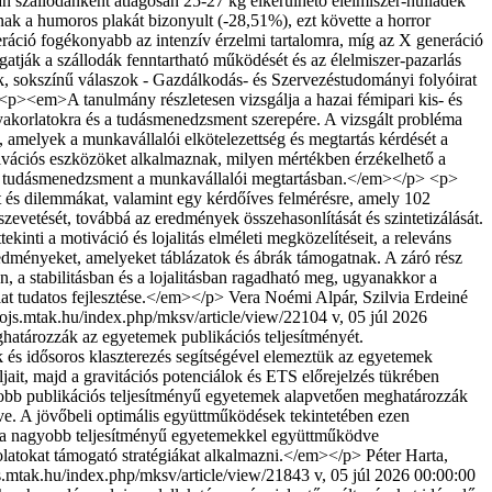
án szállodánként átlagosan 25-27 kg elkerülhető élelmiszer-hulladék
ak a humoros plakát bizonyult (-28,51%), ezt követte a horror
neráció fogékonyabb az intenzív érzelmi tartalomra, míg az X generáció
atják a szállodák fenntartható működését és az élelmiszer-pazarlás
ok, sokszínű válaszok - Gazdálkodás- és Szervezéstudományi folyóirat
<p><em>A tanulmány részletesen vizsgálja a hazai fémipari kis- és
gyakorlatokra és a tudásmenedzsment szerepére. A vizsgált probléma
amelyek a munkavállalói elkötelezettség és megtartás kérdését a
tivációs eszközöket alkalmaznak, milyen mértékben érzékelhető a
 be a tudásmenedzsment a munkavállalói megtartásban.</em></p> <p>
kat és dilemmákat, valamint egy kérdőíves felmérésre, amely 102
zevetését, továbbá az eredmények összehasonlítását és szintetizálását.
nti a motiváció és lojalitás elméleti megközelítéseit, a releváns
edményeket, amelyeket táblázatok és ábrák támogatnak. A záró rész
 stabilitásban és a lojalitásban ragadható meg, ugyanakkor a
at tudatos fejlesztése.</em></p>
Vera Noémi Alpár, Szilvia Erdeiné
//ojs.mtak.hu/index.php/mksv/article/view/22104
v, 05 júl 2026
tározzák az egyetemek publikációs teljesítményét.
 és idősoros klaszterezés segítségével elemeztük az egyetemek
jait, majd a gravitációs potenciálok és ETS előrejelzés tükrében
gyobb publikációs teljesítményű egyetemek alapvetően meghatározzák
ve. A jövőbeli optimális együttműködések tekintetében ezen
y a nagyobb teljesítményű egyetemekkel együttműködve
olatokat támogató stratégiákat alkalmazni.</em></p>
Péter Harta,
js.mtak.hu/index.php/mksv/article/view/21843
v, 05 júl 2026 00:00:00