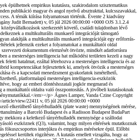
yek épülhetnek empirikus kutatásra, szakirodalom szisztematikus
inden publikáció magyar és angol nyelvű absztrakttal, kulcsszavakkal,
cess. A témák kiírása folyamatosan történik. Évente 2 kiadvány
gány Judit Bernadett)
v, 05 júl 2026 00:00:00 +0000
OJS 3.1.2.4
özépvállalkozások szerkezetét követő, családi tulajdonban lévő
elkeznek a multikulturális munkaerő integrációját támogató
an alakítják a multikulturális munkaerő integrációját egy erőforrás-
ltételek jellemzik ezeket a folyamatokat a munkáltatói oldal
t 12 szervezeti dokumentum elemzését ötvözte, mindkét adatforrásra
ben a mesterséges intelligencia hat működési területen kezeli a nagy
feletti hatalmat, ezáltal létrehozva a mesterséges intelligencia és az
ibrid kompetenciákat fejlesztettek ki, amelyek ötvözik a mesterséges
alakítása és a kapcsolati menedzsment gyakorlatok ismételhető,
izethető, platformalapú mesterséges intelligencia-eszközök
 feltéve, hogy az emberi döntéshozatali jogkör megmarad és
g a munkáltatói oldalra való összpontosítás. A jövőbeli kutatásoknak
redménymutatókkal.</em></p>
Ágnes Lamper, Vanda Czine
Copyright
v/article/view/22411
v, 05 júl 2026 00:00:00 +0000
tkező elkerülhető tányérhulladék (plate waste) mennyiségének mérése,
esettanulmány a Barceló Budapest és a Radisson Budapest BudaPart
ogy mekkora a keletkező tányérhulladék mennyisége a szállodai
lyásoló eszköznek (Q3), valamint, hogy milyen eltérések mutatkoznak
s fókuszcsoportos interjúkra és empirikus mérésekre épül. Előbbi
léssel kerültek rögzítésre. A kutatás emellett vizsgálta, hogy az