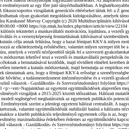
és ezek miként befolyásolják fogyasztási döntéseiket. Az alapmérés sor
t eredményezett az egy főre jutó tányérhulladékban. A leghatékonyabbn
 A fókuszcsoportos vizsgálatok generációs eltéréseket tártak fel: a Z ge
járulhatnak olyan gyakorlati megoldások kidolgozásához, amelyek támog
lára Karakasné Morvay
Copyright (c) 2026 Multidiszciplináris kihívás
 00:00:00 +0000
https://ojs.mtak.hu/index.php/mksv/article/view/22104
lönös tekintettel a munkavállalói motivációra, lojalitásra, a vezetői 
áltás és a versenyképesség fenntartásának kihívásaival szembesülnek, 
 kutatás célja annak feltárása, hogy a hazai fémipari KKV-k milyen mo
 hozzá az elkötelezettség erősítéséhez, valamint milyen szerepet tölt
erjúra, amelyek a vezetői nézőpontból tárják fel a szervezeti gyakorlato
 módszertan lehetővé teszi a vezetői és munkavállalói perspektívák öss
knak a bemutatásával kezdődik, majd rövidített elméleti keretben átteki
etően ismerteti a kutatás módszertanát, majd bemutatja az empirikus er
ámutatnak arra, hogy a fémipari KKV-k erőssége a személyességben, a
ár bővítése, a tudásmenedzsment intézményesítése és a vezetői gyakorl
okszínű válaszok - Gazdálkodás- és Szervezéstudományi folyóirat
https:
43
<p><em>Napjainkban az egyetemi együttműködések alapvetően megha
ítményét vizsgáljuk a 2015-2025 közötti időszakban. Hálózati mutatók
s modell segítségével meghatároztuk az egyetemek publikációs potenciál
 Eredményeink szerint a jelenlegi egyetemi hálózat centralizált. A na
tartoznak, valamint együttműködésük stabilizáló hatású a hálózatra néz
akkor a kisebb publikációs teljesítményű egyetemek célja is az, hog
eljesítmény maximalizálása érdekében érdemes az együttműködési kapcs
zínű válaszok - Gazdálkodás- és Szervezéstudományi folyóirat
https://o