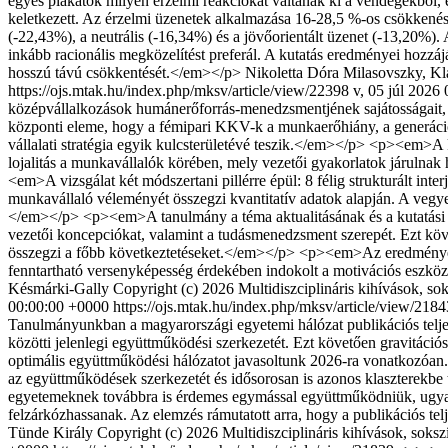
egyes plakátok milyen érzelmi reakciókat váltanak ki a vendégekből, 
keletkezett. Az érzelmi üzenetek alkalmazása 16-28,5 %-os csökkenés
(-22,43%), a neutrális (-16,34%) és a jövőorientált üzenet (-13,20%).
inkább racionális megközelítést preferál. A kutatás eredményei hozzá
hosszú távú csökkentését.</em></p>
Nikoletta Dóra Milasovszky, K
https://ojs.mtak.hu/index.php/mksv/article/view/22398
v, 05 júl 2026
középvállalkozások humánerőforrás-menedzsmentjének sajátosságait, kü
központi eleme, hogy a fémipari KKV-k a munkaerőhiány, a generációv
vállalati stratégia egyik kulcsterületévé teszik.</em></p> <p><em>A
lojalitás a munkavállalók körében, mely vezetői gyakorlatok járulnak
<em>A vizsgálat két módszertani pillérre épül: 8 félig strukturált int
munkavállaló véleményét összegzi kvantitatív adatok alapján. A vegyes
</em></p> <p><em>A tanulmány a téma aktualitásának és a kutatási célo
vezetői koncepciókat, valamint a tudásmenedzsment szerepét. Ezt köv
összegzi a főbb következtetéseket.</em></p> <p><em>Az eredmények r
fenntartható versenyképesség érdekében indokolt a motivációs eszközt
Késmárki-Gally
Copyright (c) 2026 Multidiszciplináris kihívások, s
00:00:00 +0000
https://ojs.mtak.hu/index.php/mksv/article/view/218
Tanulmányunkban a magyarországi egyetemi hálózat publikációs teljes
közötti jelenlegi együttműködési szerkezetét. Ezt követően gravitáció
optimális együttműködési hálózatot javasoltunk 2026-ra vonatkozóan.
az együttműködések szerkezetét és idősorosan is azonos klaszterekbe 
egyetemeknek továbbra is érdemes egymással együttműködniük, ugyan
felzárkózhassanak. Az elemzés rámutatott arra, hogy a publikációs t
Tünde Király
Copyright (c) 2026 Multidiszciplináris kihívások, soks