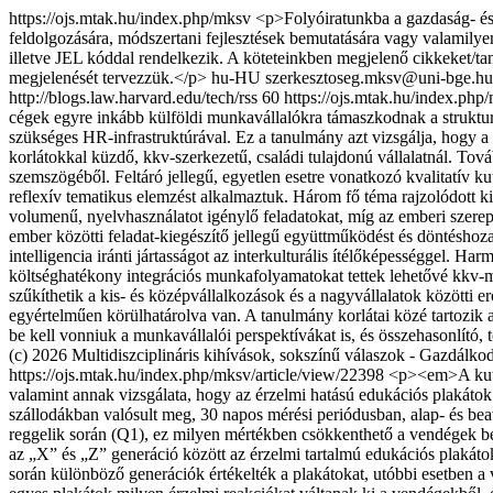
https://ojs.mtak.hu/index.php/mksv
<p>Folyóiratunkba a gazdaság- és
feldolgozására, módszertani fejlesztések bemutatására vagy valamilye
illetve JEL kóddal rendelkezik. A köteteinkben megjelenő cikkeket/t
megjelenését tervezzük.</p>
hu-HU
szerkesztoseg.mksv@uni-bge.hu 
http://blogs.law.harvard.edu/tech/rss
60
https://ojs.mtak.hu/index.php
cégek egyre inkább külföldi munkavállalókra támaszkodnak a struktu
szükséges HR-infrastruktúrával. Ez a tanulmány azt vizsgálja, hogy a 
korlátokkal küzdő, kkv-szerkezetű, családi tulajdonú vállalatnál. Tová
szemszögéből. Feltáró jellegű, egyetlen esetre vonatkozó kvalitatív ku
reflexív tematikus elemzést alkalmaztuk. Három fő téma rajzolódott ki
volumenű, nyelvhasználatot igénylő feladatokat, míg az emberi szereplő
ember közötti feladat-kiegészítő jellegű együttműködést és döntéshoza
intelligencia iránti jártasságot az interkulturális ítélőképességgel. H
költséghatékony integrációs munkafolyamatokat tettek lehetővé kkv-m
szűkíthetik a kis- és középvállalkozások és a nagyvállalatok közötti e
egyértelműen körülhatárolva van. A tanulmány korlátai közé tartozik a
be kell vonniuk a munkavállalói perspektívákat is, és összehasonlító,
(c) 2026 Multidiszciplináris kihívások, sokszínű válaszok - Gazdálko
https://ojs.mtak.hu/index.php/mksv/article/view/22398
<p><em>A kutat
valamint annak vizsgálata, hogy az érzelmi hatású edukációs plakáto
szállodákban valósult meg, 30 napos mérési periódusban, alap- és bea
reggelik során (Q1), ez milyen mértékben csökkenthető a vendégek be
az „X” és „Z” generáció között az érzelmi tartalmú edukációs plakát
során különböző generációk értékelték a plakátokat, utóbbi esetben a 