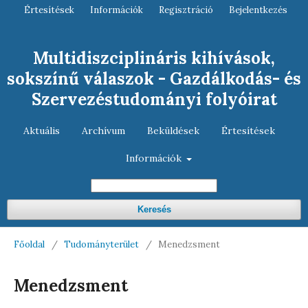
Értesítések
Információk
Regisztráció
Bejelentkezés
Multidiszciplináris kihívások,
sokszínű válaszok - Gazdálkodás- és
Szervezéstudományi folyóirat
Aktuális
Archívum
Beküldések
Értesítések
Információk
Keresés
Főoldal
/
Tudományterület
/
Menedzsment
Menedzsment