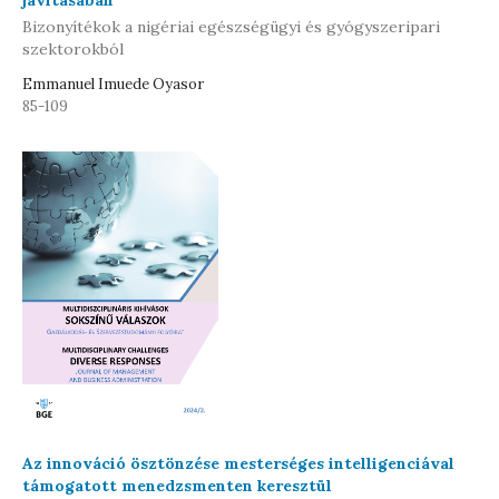
javításában
Bizonyítékok a nigériai egészségügyi és gyógyszeripari
szektorokból
Emmanuel Imuede Oyasor
85-109
Az innováció ösztönzése mesterséges intelligenciával
támogatott menedzsmenten keresztül