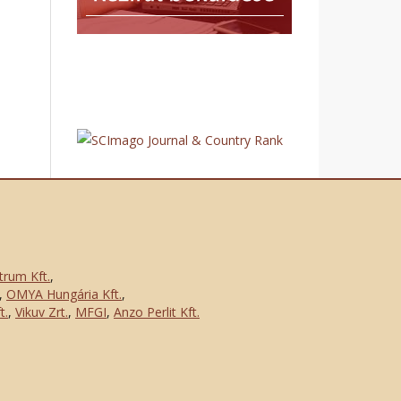
trum Kft.
,
,
OMYA Hungária Kft.
,
t.
,
Vikuv Zrt.
,
MFGI
,
Anzo Perlit Kft.