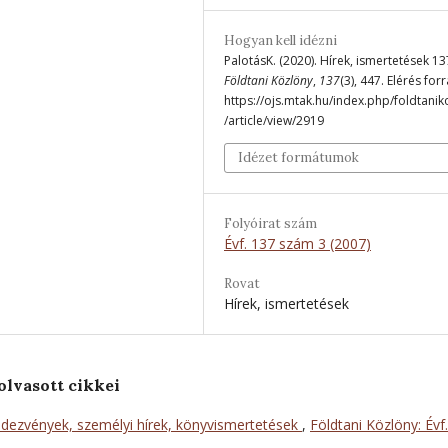
Hogyan kell idézni
PalotásK. (2020). Hírek, ismertetések 13
Földtani Közlöny
,
137
(3), 447. Elérés for
https://ojs.mtak.hu/index.php/foldtanik
/article/view/2919
Idézet formátumok
Folyóirat szám
Évf. 137 szám 3 (2007)
Rovat
Hírek, ismertetések
olvasott cikkei
dezvények, személyi hírek, könyvismertetések
,
Földtani Közlöny: Évf.