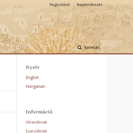
Regisztáció
Bejelentkezés
Keresés
Nyelv
English
Hungarian
Információ
Olvasóknak
Szerzőknek