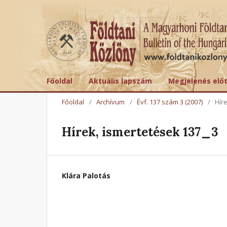
Főoldal
Aktuális lapszám
Megjelenés elő
Főoldal
/
Archívum
/
Évf. 137 szám 3 (2007)
/
Hír
Hírek, ismertetések 137_3
Klára Palotás