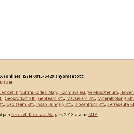
2X (online), ISSN 0015-542X (nyomtatott)
.
ársulat
Nemzeti Együttműködési Alap
,
Földművelésügyi Minisztérium
,
Biocen
t.
,
Geoproduct Kft.
,
Geoteam Kft.
,
Mecsekérc Zrt.
,
Mineralholding Kft.
t.
,
Geo-team Kft.
,
Josab Hungary Kft.
,
Biocentrum Kft.
,
Terrapeuta Kf
atja a
Nemzeti Kulturális Alap
, és 2018 óta az
MTA
.