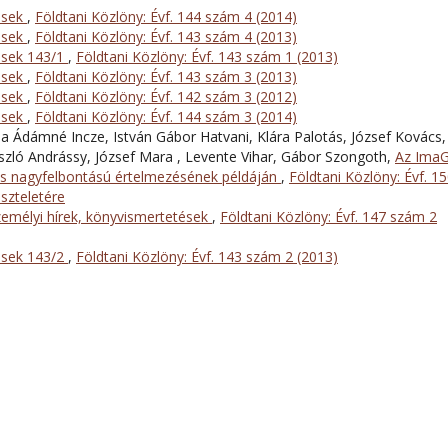
ések
,
Földtani Közlöny: Évf. 144 szám 4 (2014)
ések
,
Földtani Közlöny: Évf. 143 szám 4 (2013)
ések 143/1
,
Földtani Közlöny: Évf. 143 szám 1 (2013)
ések
,
Földtani Közlöny: Évf. 143 szám 3 (2013)
ések
,
Földtani Közlöny: Évf. 142 szám 3 (2012)
ések
,
Földtani Közlöny: Évf. 144 szám 3 (2014)
ia Ádámné Incze, István Gábor Hatvani, Klára Palotás, József Kovács,
ászló Andrássy, József Mara , Levente Vihar, Gábor Szongoth,
Az Ima
s nagyfelbontású értelmezésének példáján
,
Földtani Közlöny: Évf. 1
iszteletére
emélyi hírek, könyvismertetések
,
Földtani Közlöny: Évf. 147 szám 2
ések 143/2
,
Földtani Közlöny: Évf. 143 szám 2 (2013)