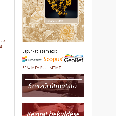
Geo
50
Lapunkat szemlézik:
EPA
,
MTA Real
,
MTMT