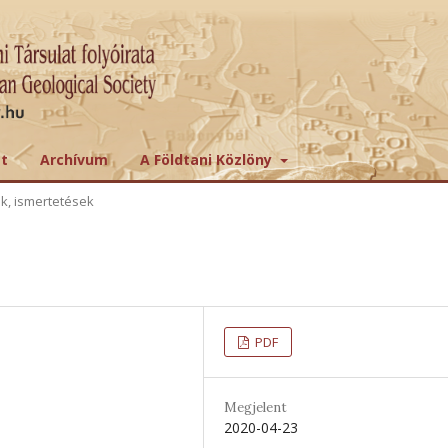
tt
Archívum
A Földtani Közlöny
ek, ismertetések
PDF
Megjelent
2020-04-23