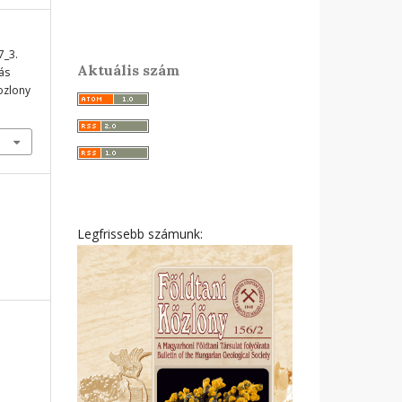
7_3.
Aktuális szám
rás
ozlony
Legfrissebb számunk: