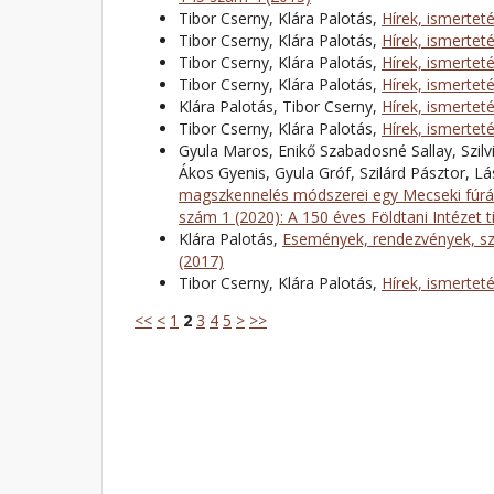
Tibor Cserny, Klára Palotás,
Hírek, ismertet
Tibor Cserny, Klára Palotás,
Hírek, ismertet
Tibor Cserny, Klára Palotás,
Hírek, ismertet
Tibor Cserny, Klára Palotás,
Hírek, ismertet
Klára Palotás, Tibor Cserny,
Hírek, ismertet
Tibor Cserny, Klára Palotás,
Hírek, ismertet
Gyula Maros, Enikő Szabadosné Sallay, Szilv
Ákos Gyenis, Gyula Gróf, Szilárd Pásztor, L
magszkennelés módszerei egy Mecseki fúrá
szám 1 (2020): A 150 éves Földtani Intézet t
Klára Palotás,
Események, rendezvények, sz
(2017)
Tibor Cserny, Klára Palotás,
Hírek, ismertet
<<
<
1
2
3
4
5
>
>>