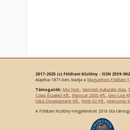
2017-2025 (c) Földtani Közlöny - ISSN 2559-90
Alapítva 1871-ben, kiadja a
Magyarhoni Földtani T
Támogatók:
Mol Nyrt.
,
Nemzeti Kulturális Alap
,
Colas Északkő Kft
.
,
Elgoscar 2000 Kft
.
,
Geo-Log Kf
O&G Development Kft
.
,
Perlit-92 Kft.
,
Intercomp Kf
A Földtani Közlöny megjelenését 2016 óta támog